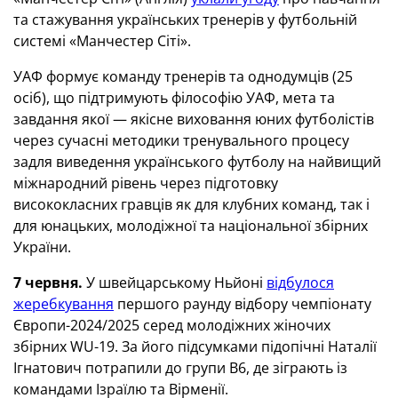
та стажування українських тренерів у футбольній
системі «Манчестер Сіті».
УАФ формує команду тренерів та однодумців (25
осіб), що підтримують філософію УАФ, мета та
завдання якої — якісне виховання юних футболістів
через сучасні методики тренувального процесу
задля виведення українського футболу на найвищий
міжнародний рівень через підготовку
висококласних гравців як для клубних команд, так і
для юнацьких, молодіжної та національної збірних
України.
7 червня.
У швейцарському Ньйоні
відбулося
жеребкування
першого раунду відбору чемпіонату
Європи-2024/2025 серед молодіжних жіночих
збірних WU-19. За його підсумками підопічні Наталії
Ігнатович потрапили до групи В6, де зіграють із
командами Ізраїлю та Вірменії.