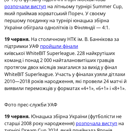
розпочали виступ
на літньому турнірі Summer Cup,
який приймав хорватський Пореч. У своєму
першому поєдинку на турнірі юнацька збірна
України обіграла однолітків із Фінляндії — 4:1.
19 червня.
На столичному НТК ім. В. Баннікова за
підтримки УАФ
пройшли фінали
київської WhiteBIT Superleague. 228 найкрутіших
команд і понад 2 000 найталановитіших гравців
протягом двох місяців змагалися за вихід у фінал
WhiteBIT Superleague. Участь у фіналах узяли дітлахи
2010—2018 років народження, які провели 24 матчі й
виявили переможців у форматах «4+1», «6+1» і «8+1».
Фото прес-служби УАФ
19 червня.
Юнацька збірна України (футболісти не
старші 2008 року народження)
розпочала виступ
на
турнірі Dream Cup 2024, який приймала Японія.