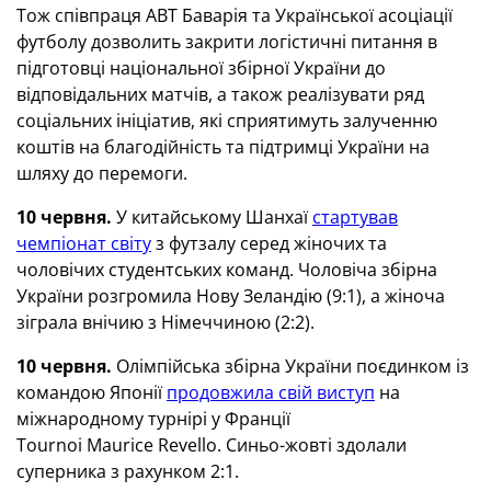
Тож співпраця АВТ Баварія та Української асоціації
футболу дозволить закрити логістичні питання в
підготовці національної збірної України до
відповідальних матчів, а також реалізувати ряд
соціальних ініціатив, які сприятимуть залученню
коштів на благодійність та підтримці України на
шляху до перемоги.
10 червня.
У китайському Шанхаї
стартував
чемпіонат світу
з футзалу серед жіночих та
чоловічих студентських команд. Чоловіча збірна
України розгромила Нову Зеландію (9:1), а жіноча
зіграла внічию з Німеччиною (2:2).
10 червня.
Олімпійська збірна України поєдинком із
командою Японії
продовжила свій виступ
на
міжнародному турнірі у Франції
Tournoi Maurice Revello. Синьо-жовті здолали
суперника з рахунком 2:1.