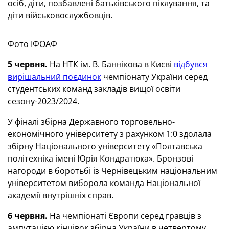
осіб, діти, позбавлені батьківського піклування, та
діти військовослужбовців.
Фото ІФОАФ
5 червня.
На НТК ім. В. Баннікова в Києві
відбувся
вирішальний поєдинок
чемпіонату України серед
студентських команд закладів вищої освіти
сезону-2023/2024.
У фіналі збірна Державного торговельно-
економічного університету з рахунком 1:0 здолала
збірну Національного університету «Полтавська
політехніка імені Юрія Кондратюка». Бронзові
нагороди в боротьбі із Чернівецьким національним
університетом виборола команда Національної
академії внутрішніх справ.
6 червня.
На чемпіонаті Європи серед гравців з
ампутацією кінцівок збірна України в четвертому