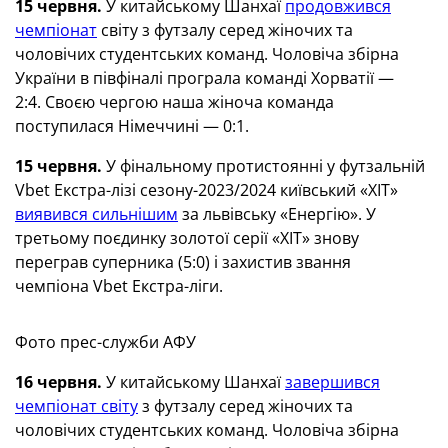
15 червня.
У китайському Шанхаї
продовжився
чемпіонат
світу з футзалу серед жіночих та
чоловічих студентських команд. Чоловіча збірна
України в півфіналі програла команді Хорватії —
2:4. Своєю чергою наша жіноча команда
поступилася Німеччині — 0:1.
15 червня.
У фінальному протистоянні у футзальній
Vbet Екстра-лізі сезону-2023/2024 київський «ХІТ»
виявився сильнішим
за львівську «Енергію». У
третьому поєдинку золотої серії «ХІТ» знову
переграв суперника (5:0) і захистив звання
чемпіона Vbet Екстра-ліги.
Фото прес-служби АФУ
16 червня.
У китайському Шанхаї
завершився
чемпіонат світу
з футзалу серед жіночих та
чоловічих студентських команд. Чоловіча збірна