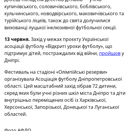
купичівського, соловичівського, боблівського,
кульчинського, новодвірського, маковичівського та
турійського ліцеїв, також до свята долучилися
вихованці луцької інклюзивної футбольної секції.
13 червня.
Захід у межах проєкту Української
асоціації футболу «Відкриті уроки футболу», що
підтримує дітей, постраждалих від війни,
пройшов
у
Дніпрі.
Фестиваль на стадіоні «Олімпійські резерви»
організувала Асоціація футболу Дніпропетровської
області. Цей масштабний захід зібрав 72 дитини,
серед яких були учні різних шкіл міста Дніпро та діти
внутрішньо переміщених осіб із Харківської,
Херсонської, Запорізької, Донецької та Луганської
областей.
Фото АФДО