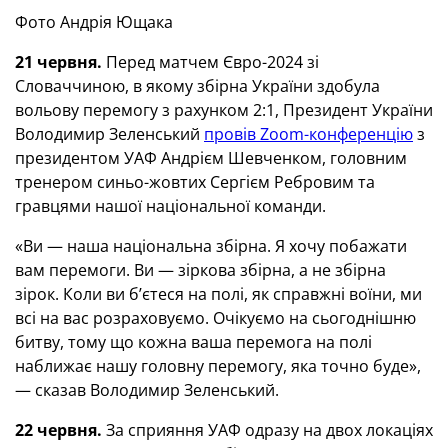
Фото Андрія Ющака
21 червня.
Перед матчем Євро-2024 зі
Словаччиною, в якому збірна України здобула
вольову перемогу з рахунком 2:1, Президент України
Володимир Зеленський
провів Zoom-конференцію
з
президентом УАФ Андрієм Шевченком, головним
тренером синьо-жовтих Сергієм Ребровим та
гравцями нашої національної команди.
«Ви — наша національна збірна. Я хочу побажати
вам перемоги. Ви — зіркова збірна, а не збірна
зірок. Коли ви б’єтеся на полі, як справжні воїни, ми
всі на вас розраховуємо. Очікуємо на сьогоднішню
битву, тому що кожна ваша перемога на полі
наближає нашу головну перемогу, яка точно буде»,
— сказав Володимир Зеленський.
22 червня.
За сприяння УАФ одразу на двох локаціях