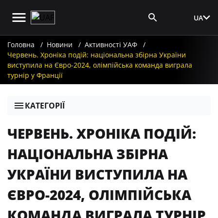
UA
Вхід для ЗМІ
Головна
Новини
Активності УАФ
Червень. Хроніка подій: національна збірна України
виступила на Євро-2024, олімпійська команда виграла
турнір у Франції
КАТЕГОРІЇ
ЧЕРВЕНЬ. ХРОНІКА ПОДІЙ:
НАЦІОНАЛЬНА ЗБІРНА
УКРАЇНИ ВИСТУПИЛА НА
ЄВРО-2024, ОЛІМПІЙСЬКА
КОМАНДА ВИГРАЛА ТУРНІР