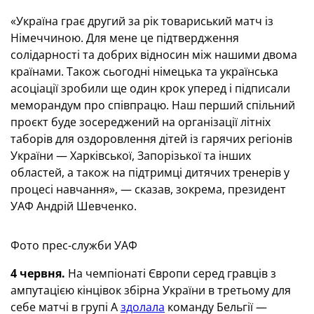
«Україна грає другий за рік товариський матч із
Німеччиною. Для мене це підтвердження
солідарності та добрих відносин між нашими двома
країнами. Також сьогодні німецька та українська
асоціації зробили ще один крок уперед і підписали
меморандум про співпрацю. Наш перший спільний
проєкт буде зосереджений на організації літніх
таборів для оздоровлення дітей із гарячих регіонів
України — Харківської, Запорізької та інших
областей, а також на підтримці дитячих тренерів у
процесі навчання», — сказав, зокрема, президент
УАФ Андрій Шевченко.
Фото прес-служби УАФ
4 червня.
На чемпіонаті Європи серед гравців з
ампутацією кінцівок збірна України в третьому для
себе матчі в групі А
здолала
команду Бельгії —