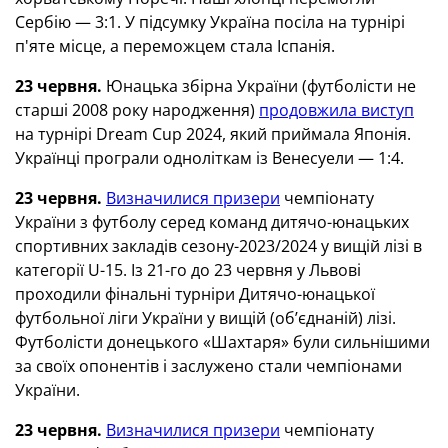
Сербію — 3:1. У підсумку Україна посіла на турнірі
п'яте місце, а переможцем стала Іспанія.
23 червня.
Юнацька збірна України (футболісти не
старші 2008 року народження)
продовжила виступ
на турнірі Dream Cup 2024, який приймала Японія.
Українці програли одноліткам із Венесуели — 1:4.
23 червня.
Визначилися призери
чемпіонату
України з футболу серед команд дитячо-юнацьких
спортивних закладів сезону-2023/2024 у вищій лізі в
категорії U-15. Із 21-го до 23 червня у Львові
проходили фінальні турніри Дитячо-юнацької
футбольної ліги України у вищій (об’єднаній) лізі.
Футболісти донецького «Шахтаря» були сильнішими
за своїх опонентів і заслужено стали чемпіонами
України.
23 червня.
Визначилися призери
чемпіонату