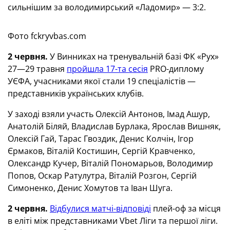
сильнішим за володимирський «Ладомир» — 3:2.
Фото fckryvbas.com
2 червня.
У Винниках на тренувальній базі ФК «Рух»
27—29 травня
пройшла 17-та сесія
PRO-диплому
УЄФА, учасниками якої стали 19 спеціалістів —
представників українських клубів.
У заході взяли участь Олексій Антонов, Імад Ашур,
Анатолій Біляй, Владислав Бурлака, Ярослав Вишняк,
Олексій Гай, Тарас Гвоздик, Денис Колчін, Ігор
Єрмаков, Віталій Костишин, Сергій Кравченко,
Олександр Кучер, Віталій Пономарьов, Володимир
Попов, Оскар Ратулутра, Віталій Розгон, Сергій
Симоненко, Денис Хомутов та Іван Шуга.
2 червня.
Відбулися матчі-відповіді
плей-оф за місця
в еліті між представниками Vbet Ліги та першої ліги.