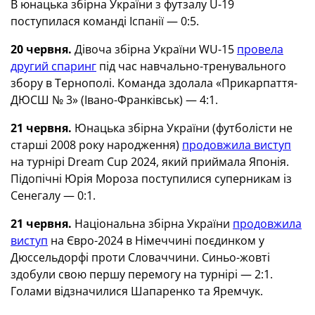
В юнацька збірна України з футзалу U-19
поступилася команді Іспанії — 0:5.
20 червня.
Дівоча збірна України WU-15
провела
другий спаринг
під час навчально-тренувального
збору в Тернополі. Команда здолала «Прикарпаття-
ДЮСШ № 3» (Івано-Франківськ) — 4:1.
21 червня.
Юнацька збірна України (футболісти не
старші 2008 року народження)
продовжила виступ
на турнірі Dream Cup 2024, який приймала Японія.
Підопічні Юрія Мороза поступилися суперникам із
Сенегалу — 0:1.
21 червня.
Національна збірна України
продовжила
виступ
на Євро-2024 в Німеччині поєдинком у
Дюссельдорфі проти Словаччини. Синьо-жовті
здобули свою першу перемогу на турнірі — 2:1.
Голами відзначилися Шапаренко та Яремчук.