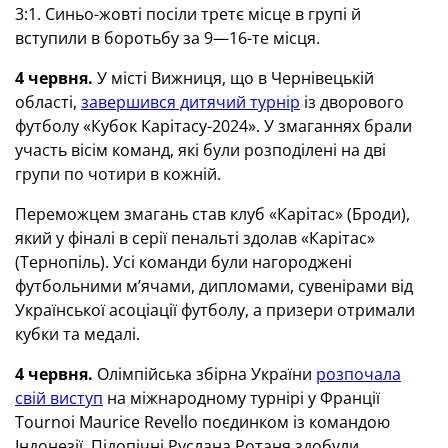
3:1. Синьо-жовті посіли третє місце в групі й
вступили в боротьбу за 9—16-те місця.
4 червня.
У місті Вижниця, що в Чернівецькій
області,
завершився дитячий турнір
із дворового
футболу «Кубок Карітасу-2024». У змаганнях брали
участь вісім команд, які були розподілені на дві
групи по чотири в кожній.
Переможцем змагань став клуб «Карітас» (Броди),
який у фіналі в серії пенальті здолав «Карітас»
(Тернопіль). Усі команди були нагороджені
футбольними м’ячами, дипломами, сувенірами від
Української асоціації футболу, а призери отримали
кубки та медалі.
4 червня.
Олімпійська збірна України
розпочала
свій виступ
на міжнародному турнірі у Франції
Tournoi Maurice Revello поєдинком із командою
Індонезії. Підопічні Руслана Ротаня здобули