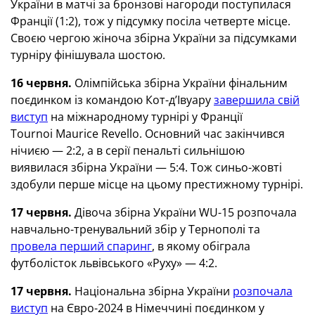
України в матчі за бронзові нагороди поступилася
Франції (1:2), тож у підсумку посіла четверте місце.
Своєю чергою жіноча збірна України за підсумками
турніру фінішувала шостою.
16 червня.
Олімпійська збірна України фінальним
поєдинком із командою Кот-д’Івуару
завершила свій
виступ
на міжнародному турнірі у Франції
Tournoi Maurice Revello. Основний час закінчився
нічиєю — 2:2, а в серії пенальті сильнішою
виявилася збірна України — 5:4. Тож синьо-жовті
здобули перше місце на цьому престижному турнірі.
17 червня.
Дівоча збірна України WU-15 розпочала
навчально-тренувальний збір у Тернополі та
провела перший спаринг
, в якому обіграла
футболісток львівського «Руху» — 4:2.
17 червня.
Національна збірна України
розпочала
виступ
на Євро-2024 в Німеччині поєдинком у