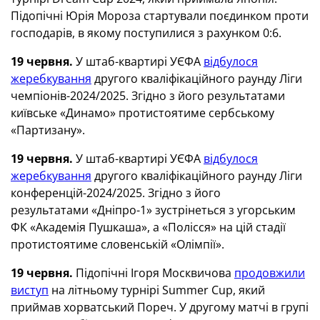
Підопічні Юрія Мороза стартували поєдинком проти
господарів, в якому поступилися з рахунком 0:6.
19 червня.
У штаб-квартирі УЄФА
відбулося
жеребкування
другого кваліфікаційного раунду Ліги
чемпіонів-2024/2025. Згідно з його результатами
київське «Динамо» протистоятиме сербському
«Партизану».
19 червня.
У штаб-квартирі УЄФА
відбулося
жеребкування
другого кваліфікаційного раунду Ліги
конференцій-2024/2025. Згідно з його
результатами «Дніпро-1» зустрінеться з угорським
ФК «Академія Пушкаша», а «Полісся» на цій стадії
протистоятиме словенській «Олімпії».
19 червня.
Підопічні Ігоря Москвичова
продовжили
виступ
на літньому турнірі Summer Cup, який
приймав хорватський Пореч. У другому матчі в групі