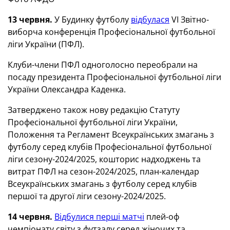
13 червня.
У Будинку футболу
відбулася
VI Звітно-
виборча конференція Професіональної футбольної
ліги України (ПФЛ).
Клуби-члени ПФЛ одноголосно переобрали на
посаду президента Професіональної футбольної ліги
України Олександра Каденка.
Затверджено також нову редакцію Статуту
Професіональної футбольної ліги України,
Положення та Регламент Всеукраїнських змагань з
футболу серед клубів Професіональної футбольної
ліги сезону-2024/2025, кошторис надходжень та
витрат ПФЛ на сезон-2024/2025, план-календар
Всеукраїнських змагань з футболу серед клубів
першої та другої ліги сезону-2024/2025.
14 червня.
Відбулися перші матчі
плей-оф
чемпіонату світу з футзалу серед жіночих та