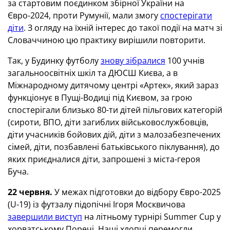
за стартовим поєдинком збірної України на
Євро-2024, проти Румунії, мали змогу
спостерігати
діти
. З огляду на їхній інтерес до такої події на матч зі
Словаччиною цю практику вирішили повторити.
Так, у Будинку футболу
знову зібралися
100 учнів
загальноосвітніх шкіл та ДЮСШ Києва, а в
Міжнародному дитячому центрі «Артек», який зараз
функціонує в Пущі-Водиці під Києвом, за грою
спостерігали близько 80-ти дітей пільгових категорій
(сироти, ВПО, діти загиблих військовослужбовців,
діти учасників бойових дій, діти з малозабезпечених
сімей, діти, позбавлені батьківського піклування), до
яких приєдналися діти, запрошені з міста-героя
Буча.
22 червня.
У межах підготовки до відбору Євро-2025
(U-19) із футзалу підопічні Ігоря Москвичова
завершили виступ
на літньому турнірі Summer Cup у
хорватському Поречі. Наші хлопці перемогли