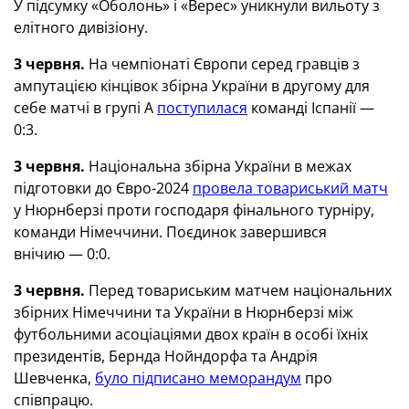
У підсумку «Оболонь» і «Верес» уникнули вильоту з
елітного дивізіону.
3 червня.
На чемпіонаті Європи серед гравців з
ампутацією кінцівок збірна України в другому для
себе матчі в групі А
поступилася
команді Іспанії —
0:3.
3 червня.
Національна збірна України в межах
підготовки до Євро-2024
провела товариський матч
у Нюрнберзі проти господаря фінального турніру,
команди Німеччини. Поєдинок завершився
внічию — 0:0.
3 червня.
Перед товариським матчем національних
збірних Німеччини та України в Нюрнберзі між
футбольними асоціаціями двох країн в особі їхніх
президентів, Бернда Нойндорфа та Андрія
Шевченка,
було підписано меморандум
про
співпрацю.