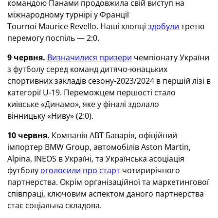
командою Панами продовжила свій виступ на
міжнародному турнірі у Франції
Tournoi Maurice Revello. Наші хлопці
здобули
третю
перемогу поспіль — 2:0.
9 червня.
Визначилися призери
чемпіонату України
з футболу серед команд дитячо-юнацьких
спортивних закладів сезону-2023/2024 в першій лізі в
категорії U-19. Переможцем першості стало
київське «Динамо», яке у фіналі здолало
вінницьку «Ниву» (2:0).
10 червня.
Компанія АВТ Баварія, офіційний
імпортер BMW Group, автомобілів Aston Martin,
Alpina, INEOS в Україні, та Українська асоціація
футболу
оголосили про старт
чотирирічного
партнерства. Окрім організаційної та маркетингової
співпраці, ключовим аспектом даного партнерства
стає соціальна складова.