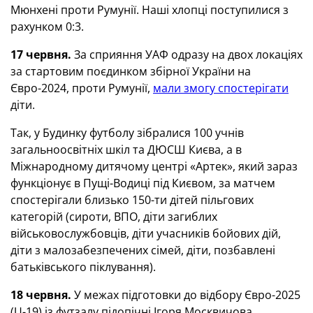
Мюнхені проти Румунії. Наші хлопці поступилися з
рахунком 0:3.
17 червня.
За сприяння УАФ одразу на двох локаціях
за стартовим поєдинком збірної України на
Євро-2024, проти Румунії,
мали змогу спостерігати
діти.
Так, у Будинку футболу зібралися 100 учнів
загальноосвітніх шкіл та ДЮСШ Києва, а в
Міжнародному дитячому центрі «Артек», який зараз
функціонує в Пущі-Водиці під Києвом, за матчем
спостерігали близько 150-ти дітей пільгових
категорій (сироти, ВПО, діти загиблих
військовослужбовців, діти учасників бойових дій,
діти з малозабезпечених сімей, діти, позбавлені
батьківського піклування).
18 червня.
У межах підготовки до відбору Євро-2025
(U-19) із футзалу підопічні Ігоря Москвичова