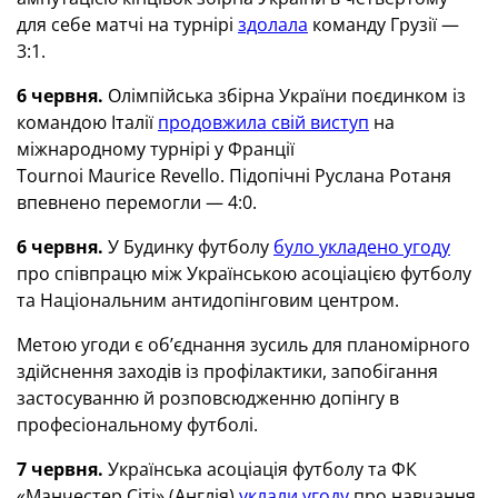
для себе матчі на турнірі
здолала
команду Грузії —
3:1.
6 червня.
Олімпійська збірна України поєдинком із
командою Італії
продовжила свій виступ
на
міжнародному турнірі у Франції
Tournoi Maurice Revello. Підопічні Руслана Ротаня
впевнено перемогли — 4:0.
6 червня.
У Будинку футболу
було укладено угоду
про співпрацю між Українською асоціацією футболу
та Національним антидопінговим центром.
Метою угоди є обʼєднання зусиль для планомірного
здійснення заходів із профілактики, запобігання
застосуванню й розповсюдженню допінгу в
професіональному футболі.
7 червня.
Українська асоціація футболу та ФК
«Манчестер Сіті» (Англія)
уклали угоду
про навчання