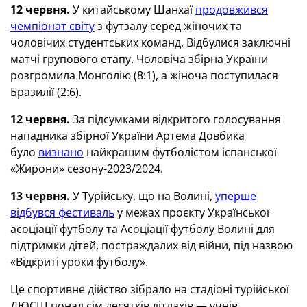
12 червня.
У китайському Шанхаї
продовжився
чемпіонат світу
з футзалу серед жіночих та
чоловічих студентських команд. Відбулися заключні
матчі групового етапу. Чоловіча збірна України
розгромила Монголію (8:1), а жіноча поступилася
Бразилії (2:6).
12 червня.
За підсумками відкритого голосування
нападника збірної України Артема Довбика
було
визнано
найкращим футболістом іспанської
«Жирони» сезону-2023/2024.
13 червня.
У Турійську, що на Волині,
уперше
відбувся фестиваль
у межах проєкту Української
асоціації футболу та Асоціації футболу Волині для
підтримки дітей, постраждалих від війни, під назвою
«Відкриті уроки футболу».
Це спортивне дійство зібрало на стадіоні турійської
ДЮСШ понад сім десятків дітлахів — учнів