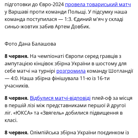
підготовки до Євро-2024
провела товариський матч
у Варшаві проти команди Польщі. У підсумку наша
команда поступилася — 1:3. Єдиний м'яч у складі
синьо-жовтих забив Артем Довбик.
Фото Дана Балашова
8 червня.
На чемпіонаті Європи серед гравців з
ампутацією кінцівок збірна України в шостому для
себе матчі на турнірі
розгромила
команду Шотландії
— 4:0. Наша збірна фінішувала 11-ю із 16-ти
учасників.
8 червня.
Відбулися матчі-відповіді
плей-оф за місця
в першій лізі між представниками першої й другої
ліг. «ЮКСА» та «Звягель» добилися підвищення в
класі.
8 червня.
Олімпійська збірна України поєдинком із