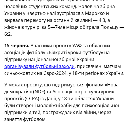
чоловічих студентських команд. Чоловіча збірна
України у чвертьфіналі зустрілася з Марокко й
вирвала перемогу на останній хвилині — 4:3, а
жіноча в турнірі за 5—7-ме місця обіграла Польщу —
6:2.
15 червня.
Учасники проєкту УАФ та обласних
асоціацій футболу «Відкриті уроки футболу» на
підтримку національної збірної України
організували футбольні заходи
, присвячені матчам
синьо-жовтих на Євро-2024, у 18-ти регіонах України.
У межах проєкту, що підтримується фондом «Нова
демократія» (NDF) та Асоціацією кроскультурних
проєктів (CCPA) із Данії, у 18-ти областях України
були створені молодіжні хаби для психосоціальної
підтримки дітей, постраждалих від війни, через
заняття футболом.