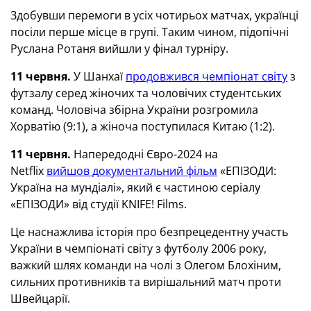
Здобувши перемоги в усіх чотирьох матчах, українці
посіли перше місце в групі. Таким чином, підопічні
Руслана Ротаня вийшли у фінал турніру.
11 червня.
У Шанхаї
продовжився чемпіонат світу
з
футзалу серед жіночих та чоловічих студентських
команд. Чоловіча збірна України розгромила
Хорватію (9:1), а жіноча поступилася Китаю (1:2).
11 червня.
Напередодні Євро-2024 на
Netflix
вийшов документальний фільм
«ЕПІЗОДИ:
Україна на мундіалі», який є частиною серіалу
«ЕПІЗОДИ» від студії KNIFE! Films.
Це наснажлива історія про безпрецедентну участь
України в чемпіонаті світу з футболу 2006 року,
важкий шлях команди на чолі з Олегом Блохіним,
сильних противників та вирішальний матч проти
Швейцарії.