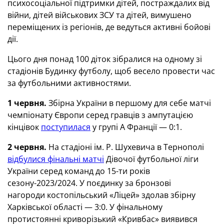
психосоціальної підтримки дітей, постраждалих від
війни, дітей військових ЗСУ та дітей, вимушено
переміщених із регіонів, де ведуться активні бойові
дії.
Цього дня понад 100 діток зібралися на одному зі
стадіонів Будинку футболу, щоб весело провести час
за футбольними активностями.
1 червня.
Збірна України в першому для себе матчі
чемпіонату Європи серед гравців з ампутацією
кінцівок
поступилася
у групі А Франції — 0:1.
2 червня.
На стадіоні ім. Р. Шухевича в Тернополі
відбулися фінальні матчі
Дівочої футбольної ліги
України серед команд до 15-ти років
сезону-2023/2024. У поєдинку за бронзові
нагороди костопільський «Ліцей» здолав збірну
Харківської області — 3:0. У фінальному
протистоянні криворізький «Кривбас» виявився