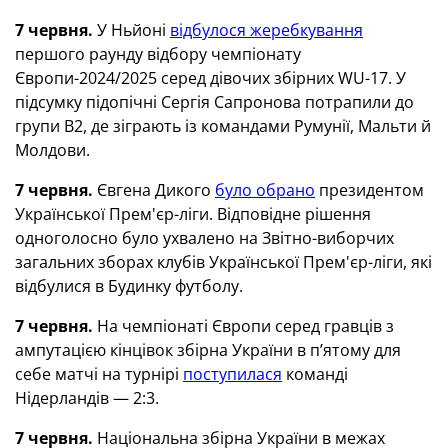
7 червня.
У Ньйоні
відбулося жеребкування
першого раунду відбору чемпіонату
Європи-2024/2025 серед дівочих збірних WU-17. У
підсумку підопічні Сергія Сапронова потрапили до
групи В2, де зіграють із командами Румунії, Мальти й
Молдови.
7 червня.
Євгена Дикого
було обрано
президентом
Української Прем'єр-ліги. Відповідне рішення
одноголосно було ухвалено на Звітно-виборчих
загальних зборах клубів Української Прем'єр-ліги, які
відбулися в Будинку футболу.
7 червня.
На чемпіонаті Європи серед гравців з
ампутацією кінцівок збірна України в п’ятому для
себе матчі на турнірі
поступилася
команді
Нідерландів — 2:3.
7 червня.
Національна збірна України в межах