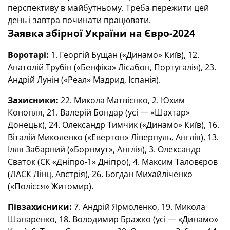
перспективу в майбутньому. Треба пережити цей
день і завтра починати працювати.
Заявка збірної України на Євро-2024
Воротарі:
1. Георгій Бущан («Динамо» Київ), 12.
Анатолій Трубін («Бенфіка» Лісабон, Португалія), 23.
Андрій Лунін («Реал» Мадрид, Іспанія).
Захисники:
22. Микола Матвієнко, 2. Юхим
Конопля, 21. Валерій Бондар (усі — «Шахтар»
Донецьк), 24. Олександр Тимчик («Динамо» Київ), 16.
Віталій Миколенко («Евертон» Ліверпуль, Англія), 13.
Ілля Забарний («Борнмут», Англія), 3. Олександр
Сваток (СК «Дніпро-1» Дніпро), 4. Максим Таловєров
(ЛАСК Лінц, Австрія), 26. Богдан Михайліченко
(«Полісся» Житомир).
Півзахисники:
7. Андрій Ярмоленко, 19. Микола
Шапаренко, 18. Володимир Бражко (усі — «Динамо»