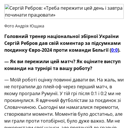
Фото Андрія Ющака
Головний тренер національної збірної України
Сергій Ребров дав свій коментар за підсумками
поєдинку Євро-2024 проти команди Бельгії (
0:0
).
— Як ви пережили цей матч? Як оціните виступ
команди на турнірі та вашу роботу?
— Моїй роботі оцінку повинні давати ви. На жаль, ми
не потрапили до плей-оф через перший матч, в
якому програли Румунії. У тій грі після 0:1 і 0:2 ми не
прокинулися. Я вдячний футболістам за поєдинок зі
Словаччиною. Сьогодні ми намагалися перемогти,
створювати моменти. Моментів було достатньо, але
ми грали проти топзбірної, було дуже важко. Ми не
використали свої шанси, але претензій до гравців