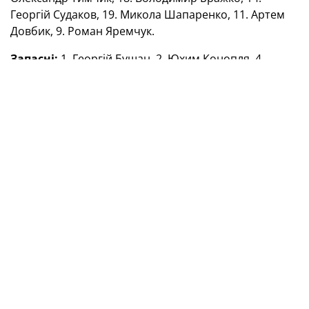
Георгій Судаков, 19. Микола Шапаренко, 11. Артем
Довбик, 9. Роман Яремчук.
Запасні:
1. Георгій Бущан, 2. Юхим Конопля, 4.
Максим Таловєров, 5. Сергій Сидорчук, 6. Тарас
Степаненко, 7. Андрій Ярмоленко, 8. Руслан
Маліновський, 17. Олександр Зінченко, 20.
Олександр Зубков, 21. Валерій Бондар, 23. Андрій
Лунін, 25. Владислав Ванат, 26. Богдан Михайліченко.
Фото Олександра Гливинського
Під час сьогоднішнього матчу синоптики
прогнозують рясний дощ, який може навіть
перерости у шторм.
Фото Олександра Гливинського