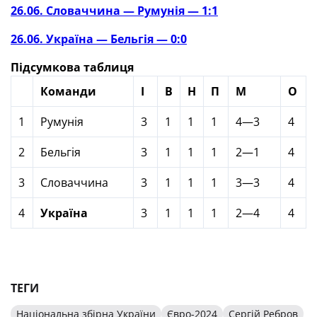
26.06. Словаччина — Румунія — 1:1
26.06. Україна — Бельгія — 0:0
Підсумкова таблиця
Команди
І
В
Н
П
М
О
1
Румунія
3
1
1
1
4—3
4
2
Бельгія
3
1
1
1
2—1
4
3
Словаччина
3
1
1
1
3—3
4
4
Україна
3
1
1
1
2—4
4
ТЕГИ
Національна збірна України
Євро-2024
Сергій Ребров