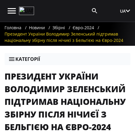
UA
Вхід для ЗМІ
Головна
Новини
Збірні
Євро-2024
Президент України Володимир Зеленський підтримав
національну збірну після нічиєї з Бельгією на Євро-2024
КАТЕГОРІЇ
ПРЕЗИДЕНТ УКРАЇНИ
ВОЛОДИМИР ЗЕЛЕНСЬКИЙ
ПІДТРИМАВ НАЦІОНАЛЬНУ
ЗБІРНУ ПІСЛЯ НІЧИЄЇ З
БЕЛЬГІЄЮ НА ЄВРО-2024