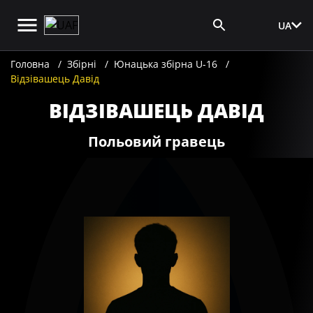
UA
Вхід для ЗМІ
Головна
Збірні
Юнацька збірна U-16
Відзівашець Давід
ВІДЗІВАШЕЦЬ ДАВІД
Польовий гравець