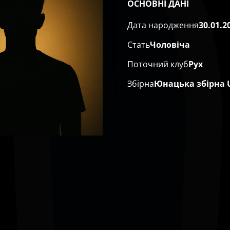
ОСНОВНІ ДАНІ
Дата народження
30.01.2
Стать
Чоловіча
Поточний клуб
Рух
Збірна
Юнацька збірна 