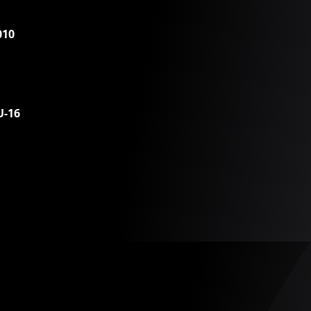
010
U-16