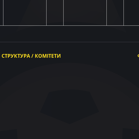
СТРУКТУРА / КОМІТЕТИ
Виконавчий комітет
Комітети
Конгрес
Контрольно-дисциплінарний комітет
Апеляційний комітет
Палата з вирішення спорів УАФ
Комітет арбітрів