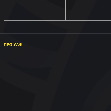
ПРО УАФ
Про УАФ
Президент УАФ
Члени УАФ
Регіональні асоціації
Партнери та Спонсори
Документи
Контакти