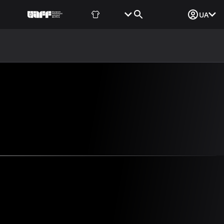
Фаншоп
Квитки
Вхід для ЗМІ
UA
ВИНИ
МЕДІА
ДОКУМЕНТИ
UAF DATA CENTER