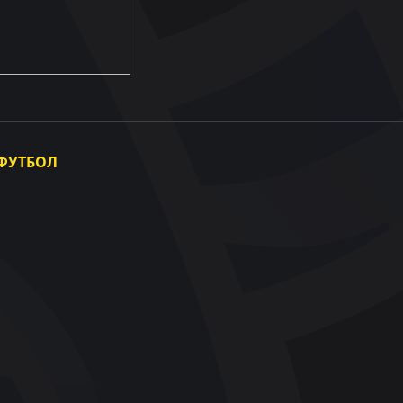
ФУТБОЛ
Національна збірна України
Жіноча збірна України
Інші збірні
Фотогалерея
Відеогалерея
UAF Data Center