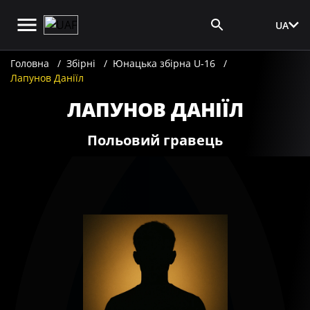
UA
Вхід для ЗМІ
Головна
Збірні
Юнацька збірна U-16
Лапунов Даніїл
ЛАПУНОВ ДАНІЇЛ
Польовий гравець