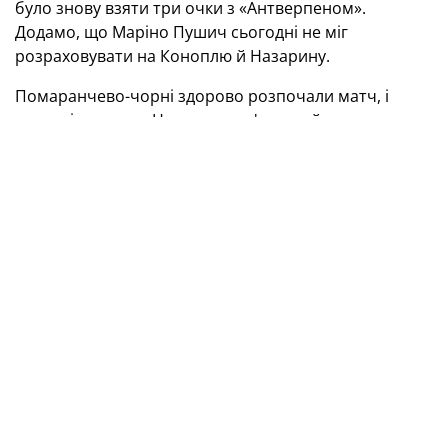
було знову взяти три очки з «Антверпеном».
Додамо, що Маріно Пушич сьогодні не міг
розраховувати на Коноплю й Назарину.
Помаранчево-чорні здорово розпочали матч, і
якщо після удару Невертона м'яч пройшов повз
дальню стійку, то Матвієнко кивком головою в
падінні після подачі Зубкова зі штрафного відкрив
рахунок. Надалі бельгійці перехопили ініціативу,
зокрема з небезпечним пострілом Муї впорався
Різник. Наприкінці першого тайму «Шахтар» не
використав гарну нагоду: Невертон у ближньому
бою не переграв Бюте, а Судаков добив над
поперечиною.
Другий тайм розпочався з тиску від «Антверпена» —
оборона й голкіпер гірників пережили кілька
неприємних миттєвостей. Своєю чергою донеччани
відповіли двома класними ударами здалеку, але і