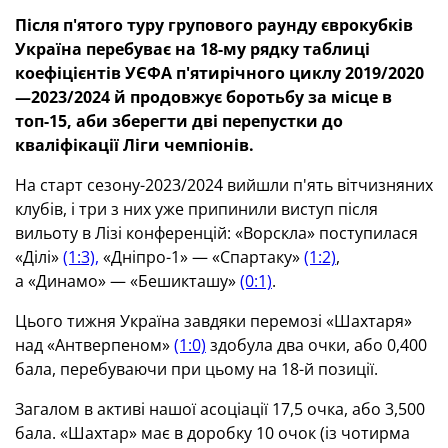
Після п'ятого туру групового раунду
єврокубків
Україна перебуває
на 18-му рядку
таблиці
коефіцієнтів УЄФА п'ятирічного циклу 2019/2020
—2023/2024 й продовжує боротьбу за місце в
топ-15, аби зберегти дві перепустки до
кваліфікації Ліги чемпіонів.
На старт сезону-2023/2024 вийшли п'ять вітчизняних
клубів, і три з них уже припинили виступ після
вильоту в Лізі конференцій: «Ворскла» поступилася
«Ділі»
(1:3),
«Дніпро-1» — «Спартаку»
(1:2)
,
а «Динамо» — «Бешикташу»
(0:1)
.
Цього тижня Україна завдяки перемозі «Шахтаря»
над «Антверпеном»
(1:0)
здобула два очки, або 0,400
бала, перебуваючи при цьому на 18-й позиції.
Загалом в активі нашої асоціації 17,5 очка, або 3,500
бала. «Шахтар» має в доробку 10 очок (із чотирма