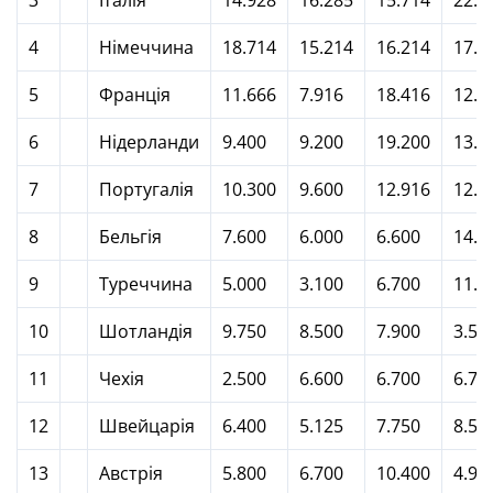
3
Італія
14.928
16.285
15.714
22.3
4
Німеччина
18.714
15.214
16.214
17.1
5
Франція
11.666
7.916
18.416
12.5
6
Нідерланди
9.400
9.200
19.200
13.5
7
Португалія
10.300
9.600
12.916
12.5
8
Бельгія
7.600
6.000
6.600
14.2
9
Туреччина
5.000
3.100
6.700
11.8
10
Шотландія
9.750
8.500
7.900
3.50
11
Чехія
2.500
6.600
6.700
6.75
12
Швейцарія
6.400
5.125
7.750
8.50
13
Австрія
5.800
6.700
10.400
4.90