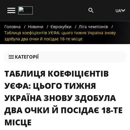
UA
Вхід для ЗМІ
Головна
Новини
Єврокубки
Ліга чемпіонів
Таблиця коефіцієнтів УЄФА: цього тижня Україна знову
здобула два очки й посідає 18-те місце
КАТЕГОРІЇ
ТАБЛИЦЯ КОЕФІЦІЄНТІВ
УЄФА: ЦЬОГО ТИЖНЯ
УКРАЇНА ЗНОВУ ЗДОБУЛА
ДВА ОЧКИ Й ПОСІДАЄ 18-ТЕ
МІСЦЕ