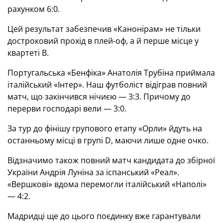
рахунком 6:0.
Цей результат забезпечив «Канонірам» не тільки
достроковий прохід в плей-оф, а й перше місце у
квартеті В.
Португальська «Бенфіка» Анатолія Трубіна приймала
італійський «Інтер». Наш футболіст відіграв повний
матч, що закінчився нічиєю — 3:3. Причому до
перерви господарі вели — 3:0.
За тур до фінішу групового етапу «Орли» йдуть на
останньому місці в групі D, маючи лише одне очко.
Відзначимо також повний матч кандидата до збірної
України Андрія Луніна за іспанський «Реал».
«Вершкові» вдома перемогли італійський «Наполі»
— 4:2.
Мадридці ще до цього поєдинку вже гарантували