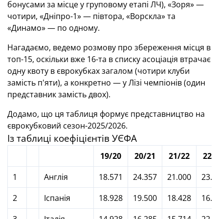
бонусами за місце у груповому етапі ЛЧ), «Зоря» —
чотири, «Дніпро-1» — півтора, «Ворскла» та
«Динамо» — по одному.
Нагадаємо, ведемо розмову про збереження місця в
топ-15, оскільки вже 16-та в списку асоціація втрачає
одну квоту в єврокубках загалом (чотири клуби
замість п'яти), а конкретно — у Лізі чемпіонів (один
представник замість двох).
Додамо, що ця таблиця формує представництво на
єврокубковий сезон-2025/2026.
Із таблиці коефіцієнтів УЄФА
19/20
20/21
21/22
22/
1
Англія
18.571
24.357
21.000
23.0
2
Іспанія
18.928
19.500
18.428
16.5