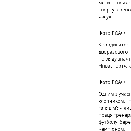
мети — психол
спорту в регі
часу».
Фото РОАФ
Координатор і
дворазового п
погляду значн
«Інваспорт», 
Фото РОАФ
Одним з учасн
хлопчиком, і 
ганяв м’яч ли
праця тренера
футболу, бере
чемпіоном.