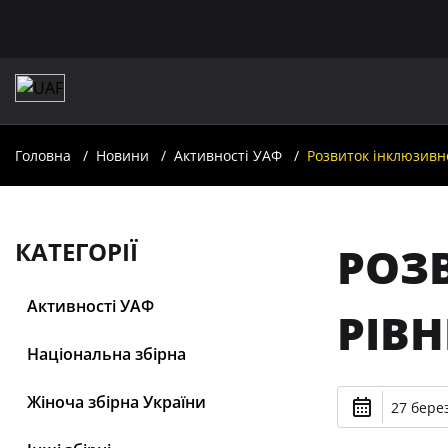
Головна
Новини
Активності УАФ
Розвиток інклюзивно
КАТЕГОРІЇ
РОЗ
Активності УАФ
РІВН
Національна збірна
Жіноча збірна України
27 берез