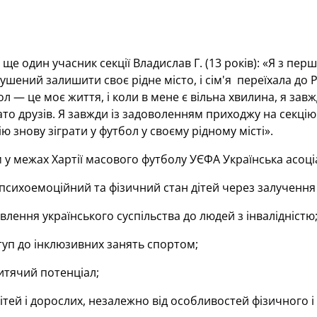
 ще один учасник секції Владислав Г. (13 років): «Я з пе
мушений залишити своє рідне місто, і сім'я переїхала до 
л — це моє життя, і коли в мене є вільна хвилина, я зав
ато друзів. Я завжди із задоволенням приходжу на секцію
ю знову зіграти у футбол у своєму рідному місті».
у межах Хартії масового футболу УЄФА Українська асоці
сихоемоційний та фізичний стан дітей через залучення ї
влення українського суспільства до людей з інвалідністю
уп до інклюзивних занять спортом;
итячий потенціал;
ітей і дорослих, незалежно від особливостей фізичного і