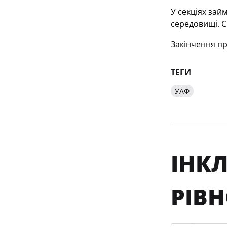
У секціях зай
середовищі. С
Закінчення пр
ТЕГИ
УАФ
ІНКЛ
РІВН