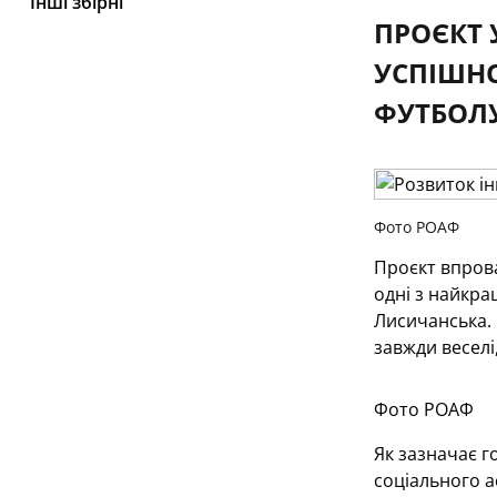
Інші збірні
ПРОЄКТ 
УСПІШНО
ФУТБОЛУ
Фото РОАФ
Проєкт впрова
одні з найкр
Лисичанська. 
завжди веселі,
Фото РОАФ
Як зазначає г
соціального а