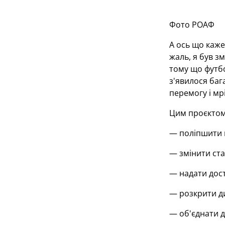
Фото РОАФ
А ось що каже
жаль, я був з
тому що футбо
з'явилося баг
перемогу і мрі
Цим проєктом 
— поліпшити п
— змінити ста
— надати дост
— розкрити д
— об'єднати д