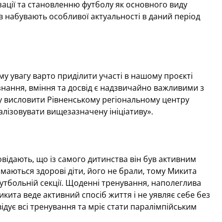
зації та становленню футболу як основного виду
ів набувають особливої актуальності в даний період
му увагу варто приділити участі в нашому проєкті
знання, вміння та досвід є надзвичайно важливими з
очу висловити Рівненському регіональному центру
алізовувати вищезазначену ініціативу».
овідають, що із самого дитинства він був активним
аймаються здорові діти, його не брали, тому Микита
футбольній секції. Щоденні тренування, наполеглива
икита веде активний спосіб життя і не уявляє себе без
ідує всі тренування та мріє стати паралімпійським