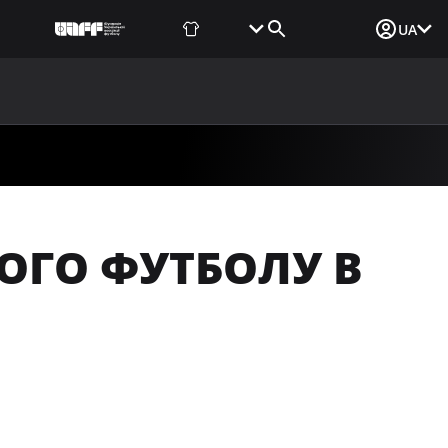
Фаншоп
Квитки
Вхід для ЗМІ
UA
ВИНИ
МЕДІА
ДОКУМЕНТИ
UAF DATA CENTER
ОГО ФУТБОЛУ В