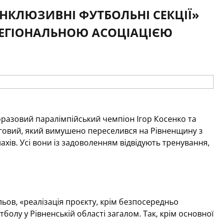
ІНКЛЮЗИВНІ ФУТБОЛЬНІ СЕКЦІЇ»
 РЕГІОНАЛЬНОЮ АСОЦІАЦІЄЮ
оразовий паралімпійський чемпіон Ігор Косенко та
говий, який вимушено переселився на Рівненщину з
лахів. Усі вони із задоволенням відвідують тренування,
льов, «реалізація проєкту, крім безпосередньо
олу у Рівненській області загалом. Так, крім основної