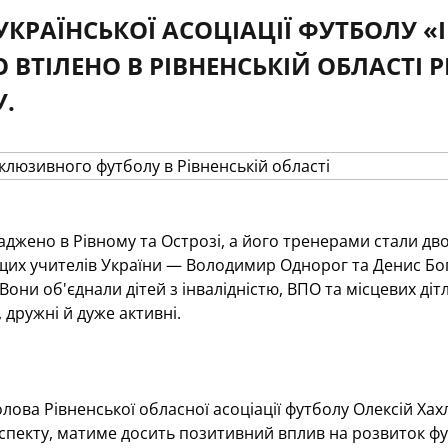
УКРАЇНСЬКОЇ АСОЦІАЦІЇ ФУТБОЛУ «
 ВТІЛЕНО В РІВНЕНСЬКІЙ ОБЛАСТІ
.
джено в Рівному та Острозі, а його тренерами стали дв
ащих учителів України — Володимир Однорог та Денис Бо
Вони об'єднали дітей з інвалідністю, ВПО та місцевих діт
 дружні й дуже активні.
олова Рівненської обласної асоціації футболу Олексій Хах
спекту, матиме досить позитивний вплив на розвиток футб