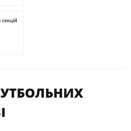
 секцій
ФУТБОЛЬНИХ
І