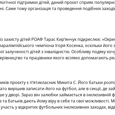
огічної підтримки дітей, даний проєкт сприяє популяри
оні. Саме тому організація та проведення подібних заход
з захисту дітей РОАФ Тарас Кир’янчук підкреслює: «Окре
аралімпійського чемпіона Ігоря Косенка, оскільки його 
ої залученості дітей з інвалідністю. Особливу подяку х
керівництво та працівники якого всіляко допомагають ре
иків проєкту є п’ятикласник Микита С. Його батьки розп
тато вирішив записати його на футбол, але в секції, де з
ше у дворі. Зараз він залюбки займається в інклюзивній 
 та батьків дають йому віру в себе та свої можливості. М
 участь у відкритих футбольних інклюзивних заходах, відв