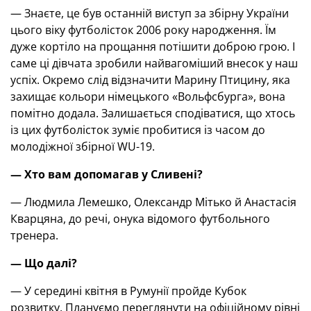
— Знаєте, це був останній виступ за збірну України
цього віку футболісток 2006 року народження. Їм
дуже кортіло на прощання потішити доброю грою. І
саме ці дівчата зробили найвагоміший внесок у наш
успіх. Окремо слід відзначити Mарину Птицину, яка
захищає кольори німецького «Вольфсбурга», вона
помітно додала. Залишається сподіватися, що хтось
із цих футболісток зуміє пробитися із часом до
молодіжної збірної WU-19.
— Хто вам допомагав у Сливені?
— Людмила Лемешко, Олександр Mітько й Анастасія
Кварцяна, до речі, онука відомого футбольного
тренера.
— Що далі
?
— У середині квітня в Румунії пройде Кубок
розвитку. Плануємо переглянути на офіційному рівні