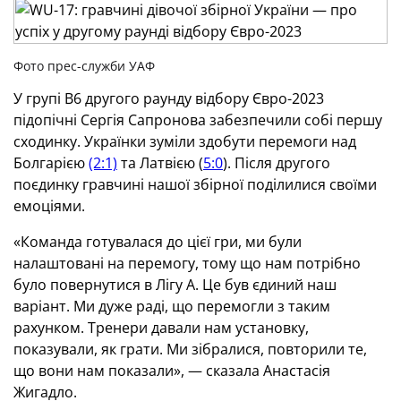
Фото прес-служби УАФ
У групі В6 другого раунду відбору Євро-2023
підопічні Сергія Сапронова забезпечили собі першу
сходинку. Українки зуміли здобути перемоги над
Болгарією
(2:1)
та Латвією (
5:0
). Після другого
поєдинку гравчині нашої збірної поділилися своїми
емоціями.
«Команда готувалася до цієї гри, ми були
налаштовані на перемогу, тому що нам потрібно
було повернутися в Лігу А. Це був єдиний наш
варіант. Ми дуже раді, що перемогли з таким
рахунком. Тренери давали нам установку,
показували, як грати. Ми зібралися, повторили те,
що вони нам показали», — сказала Анастасія
Жигадло.