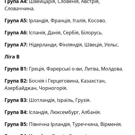
Група А4:
Швейцарія, Словенія, Австрія,
Словаччина.
Група А5:
Ірландія, Франція, Італія, Косово.
Група А6:
Іспанія, Данія, Сербія, Білорусь.
Група А7:
Нідерланди, Фінляндія, Швеція, Уельс.
Ліга В
Група В1:
Греція, Фарерські о-ви, Литва, Молдова.
Група В2:
Боснія і Герцеговина, Казахстан,
Азербайджан, Чорногорія.
Група В3:
Шотландія, Ізраїль, Грузія.
Група В4:
Ісландія, Люксембург, Албанія.
Група В5:
Північна Ірландія, Туреччина, Вірменія.