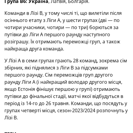
Група В6:
Україна
, Латвія, Болгарія.
Команди в Лізі В, у тому числі ті, що вилетіли після
осіннього етапу з Ліги А, у шести групах (дві — по
чотири учасники, чотири — по три) борються за
путівки до Ліги А першого раунду наступного
розіграшу. Їх отримають переможці груп, а також
найкраща друга команда.
У Лізі А в семи групах грають 28 команд, зокрема сім
збірних, які піднялися з Ліги В за підсумками
першого раунду. Сім переможців груп другого
раунду Ліги А (і найкращий володар другого місця,
якщо Естонія фінішує першою у групі) отримають
путівки до фінальної стадії, матчі якої відбудуться в
період із 14-го до 26 травня. Команди, що посядуть у
групах четверті місця, сезон-2023/2024 розпочнуть у
Лізі В.