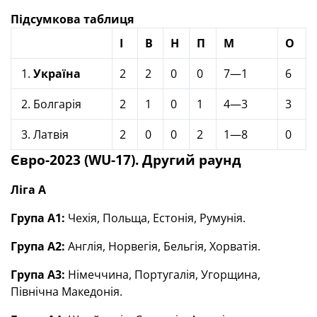
Підсумкова таблиця
І
В
Н
П
М
О
1.
Україна
2
2
0
0
7—1
6
2. Болгарія
2
1
0
1
4—3
3
3. Латвія
2
0
0
2
1—8
0
Євро-2023 (WU-17). Другий раунд
Ліга А
Група А1:
Чехія, Польща, Естонія, Румунія.
Група А2:
Англія, Норвегія, Бельгія, Хорватія.
Група А3:
Німеччина, Португалія, Угорщина,
Північна Македонія.