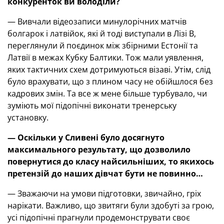
конкуренток ви володіли?
— Вивчали відеозаписи минулорічних матчів
болгарок і латвійок, які й тоді виступали в Лізі В,
переглянули й поєдинок між збірними Естонії та
Латвії в межах Кубку Балтики. Тож мали уявлення,
яких тактичних схем дотримуються візаві. Утім, слід
було врахувати, що з плином часу не обійшлося без
кадрових змін. Та все ж мене більше турбувало, чи
зуміють мої підопічні виконати тренерську
установку.
— Оскільки у Сливені було досягнуто
максимального результату, що дозволило
повернутися до класу найсильніших, то якихось
претензій до наших дівчат бути не повинно…
— Зважаючи на умови підготовки, звичайно, гріх
нарікати. Важливо, що звитяги були здобуті за грою,
усі підопічні прагнули продемонструвати своє