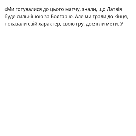
«Ми готувалися до цього матчу, знали, що Латвія
буде сильнішою за Болгарію. Але ми грали до кінця,
показали свій характер, свою гру, досягли мети. У
першому таймі нам трішки не щастило, але ми
добилися свого у другому. Ця перемога — для всіх
українців, для ЗСУ, для всієї країни в такий нелегкий
час», — зазначила Лідія Заборовець.
«Ми розбирали на теорії команду суперниць і були
готові до всього. Ми дуже раді, адже багато
працювали. Хочу привітати команду і всю Україну»,
— поділилася емоціями Діана Боровська.