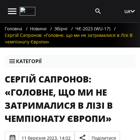
UA
Вхід для ЗМІ
Головна
Новини
Збірні
ЧЄ-2023 (WU-17)
Сергій Сапронов: «Головне, що ми не затрималися в Лізі В
чемпіонату Європи»
КАТЕГОРІЇ
СЕРГІЙ САПРОНОВ:
«ГОЛОВНЕ, ЩО МИ НЕ
ЗАТРИМАЛИСЯ В ЛІЗІ В
ЧЕМПІОНАТУ ЄВРОПИ»
11 березня 2023, 14:02
Поділитися