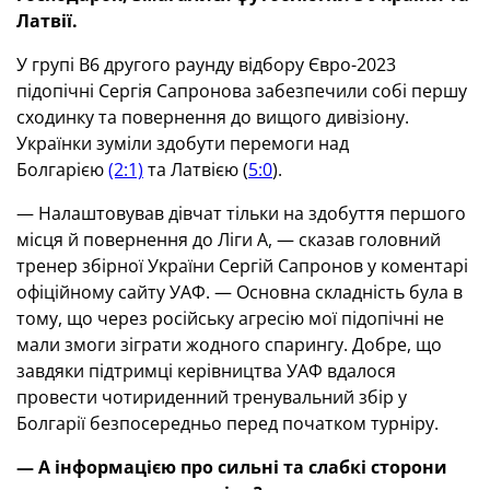
Латвії.
У групі В6 другого раунду відбору Євро-2023
підопічні Сергія Сапронова забезпечили собі першу
сходинку та повернення до вищого дивізіону.
Українки зуміли здобути перемоги над
Болгарією
(2:1)
та Латвією (
5:0
).
— Налаштовував дівчат тільки на здобуття першого
місця й повернення до Ліги А, — сказав головний
тренер збірної України Сергій Сапронов у коментарі
офіційному сайту УАФ. — Основна складність була в
тому, що через російську агресію мої підопічні не
мали змоги зіграти жодного спарингу. Добре, що
завдяки підтримці керівництва УАФ вдалося
провести чотириденний тренувальний збір у
Болгарії безпосередньо перед початком турніру.
—
А інформацією про сильні та слабкі сторони