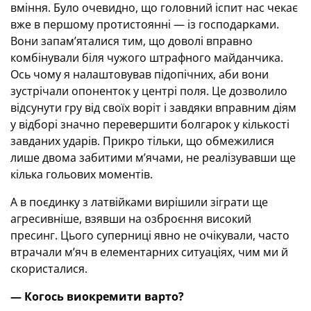
вміння. Було очевидно, що головний іспит нас чекає
вже в першому протистоянні — із господарками.
Вони запам’яталися тим, що доволі вправно
комбінували біля чужого штрафного майданчика.
Ось чому я налаштовував підопічних, аби вони
зустрічали опоненток у центрі поля. Це дозволило
відсунути гру від своїх воріт і завдяки вправним діям
у відборі значно перевершити болгарок у кількості
завданих ударів. Прикро тільки, що обмежилися
лише двома забитими м’ячами, не реалізувавши ще
кілька гольових моментів.
А в поєдинку з латвійками вирішили зіграти ще
агресивніше, взявши на озброєння високий
пресинг. Цього суперниці явно не очікували, часто
втрачали м’яч в елементарних ситуаціях, чим ми й
скористалися.
— Когось виокремити варто?