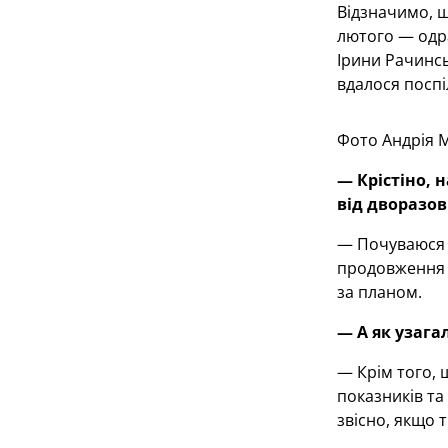
Відзначимо, щ
лютого — одра
Ірини Рачинсь
вдалося поспі
Фото Андрія 
— К
рістіно,
н
від дворазов
— Почуваюся п
продовження 
за планом.
— А як узага
— Крім того, 
показників та
звісно, якщо 