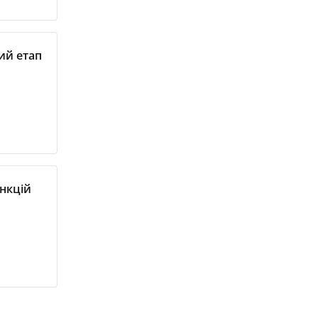
ий етап
нкцій