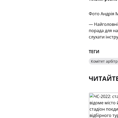
Фото Андрія 
— Найголовніш
порада для на
слухати інстр
ТЕГИ
Комітет арбітр
ЧИТАЙТ