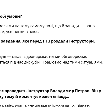
тобі умови?
мося ми на тому самому полі, що й завжди, — воно
м, усе тільки в плюс.
завдання, яке перед НТЗ роздали інструктори.
ня — цікаві відеонарізки, які ми обговорюємо:
ється під час дискусій. Працюємо над тими ситуаціями,
ас проводить інструктор Володимир Петров. Він у
яку тему й коментує кожен епізод…
и навіть краще сприймаємо інформацію. Відразу