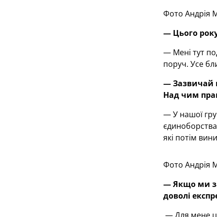
Фото Андрія 
— Цього року
— Мені тут по
поруч. Усе бл
— Зазвичай н
Над чим пра
— У нашої гру
єдиноборства,
які потім вин
Фото Андрія 
— Якщо ми за
доволі експр
— Для мене це