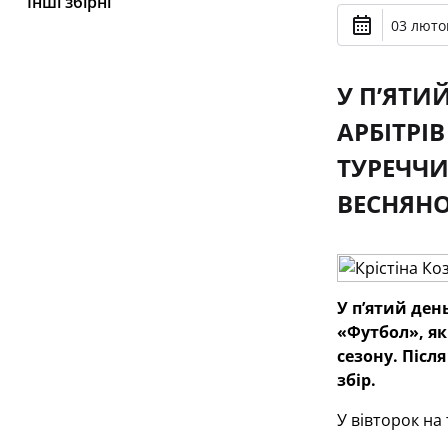
Інші збірні
03 лютог
У П’ЯТИ
АРБІТРІ
ТУРЕЧЧИ
ВЕСНЯНО
У п’ятий ден
«Футбол», як
сезону. Післ
збір.
У вівторок на