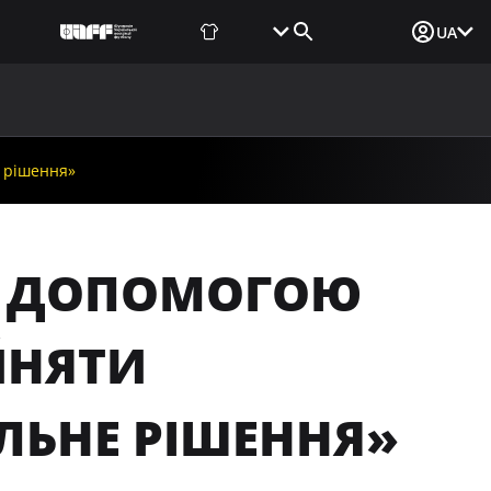
Фаншоп
Квитки
Вхід для ЗМІ
UA
ВИНИ
МЕДІА
ДОКУМЕНТИ
UAF DATA CENTER
 рішення»
ЗА ДОПОМОГОЮ
ЙНЯТИ
ЬНЕ РІШЕННЯ»