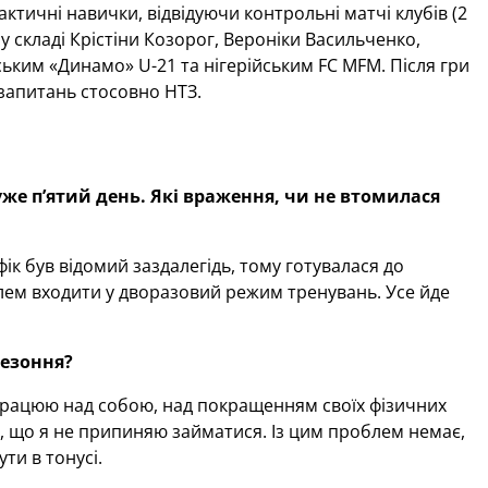
ктичні навички, відвідуючи контрольні матчі клубів (2
у складі Крістіни Козорог, Вероніки Васильченко,
ським «Динамо» U-21 та нігерійським FC MFM. Після гри
 запитань стосовно НТЗ.
же п’ятий день. Які враження, чи не втомилася
ік був відомий заздалегідь, тому готувалася до
ем входити у дворазовий режим тренувань. Усе йде
сезоння?
о працюю над собою, над покращенням своїх фізичних
и, що я не припиняю займатися. Із цим проблем немає,
ти в тонусі.