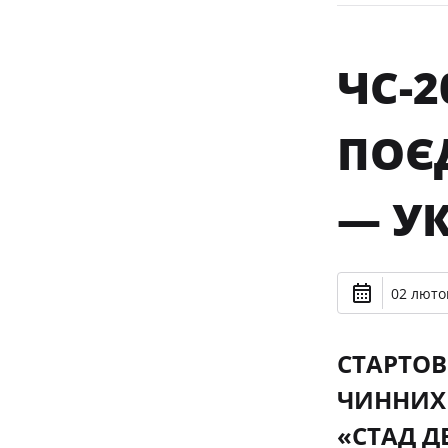
ЧС-2
ПОЄ
— У
02 лютог
СТАРТОВ
ЧИННИХ Ч
«СТАД Д