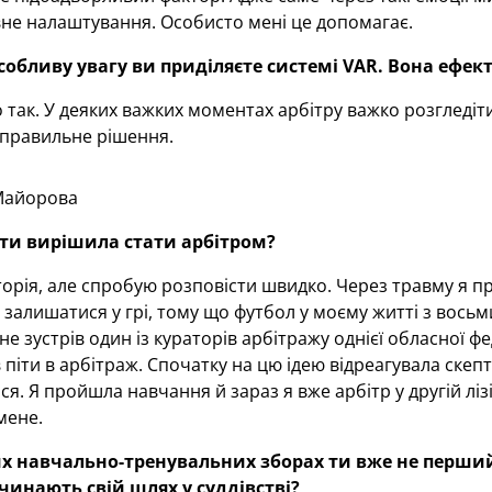
не налаштування. Особисто мені це допомагає.
особливу увагу ви приділяєте системі
VAR
. Вона ефек
 так. У деяких важких моментах арбітру важко розглед
правильне рішення.
Майорова
 ти вирішила стати арбітром?
торія, але спробую розповісти швидко. Через травму я пр
алишатися у грі, тому що футбол у моєму житті з восьм
е зустрів один із кураторів арбітражу однієї обласної фе
піти в арбітраж. Спочатку на цю ідею відреагувала скепт
я. Я пройшла навчання й зараз я вже арбітр у другій лізі
мене.
х навчально-тренувальних зборах ти вже не перши
чинають свій шлях у суддівстві?