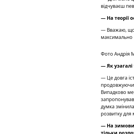
відчуваєш пев
— На теорії 
— Вважаю, що
максимально 
Фото Андрія 
— Як узагалі
— Це довга іс
продовжуючи з
Випадково мен
запропонував 
думка змінилас
розвитку для 
— На зимови
тільки розпо