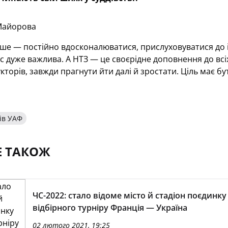
Майорова
е — постійно вдосконалюватися, прислуховуватися до інс
с дуже важлива. А НТЗ — це своєрідне доповнення до всіх
укторів, завжди прагнути йти далі й зростати. Ціль має б
ів УАФ
Е ТАКОЖ
ЧС-2022: стало відоме місто й стадіон поєдинку
відбірного турніру Франція — Україна
02 лютого 2021, 19:25