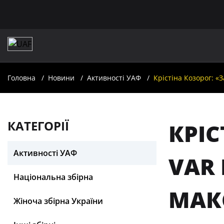
Головна
Новини
Активності УАФ
Крістіна Козорог: 
КАТЕГОРІЇ
КРІ
Активності УАФ
VAR
Національна збірна
МАК
Жіноча збірна України