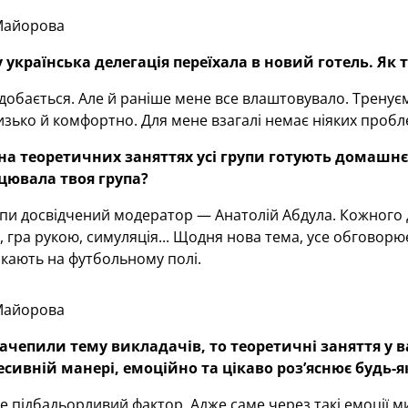
Майорова
 українська делегація переїхала в новий готель. Як 
добається. Але й раніше мене все влаштовувало. Тренує
изько й комфортно. Для мене взагалі немає ніяких пробле
а теоретичних заняттях усі групи готують домашнє 
цювала твоя група?
пи досвідчений модератор — Анатолій Абдула. Кожного д
 гра рукою, симуляція... Щодня нова тема, усе обговорю
икають на футбольному полі.
Майорова
чепили тему викладачів, то теоретичні заняття у в
есивній манері, емоційно та цікаво роз’яснює будь-
 підбадьорливий фактор. Адже саме через такі емоції м