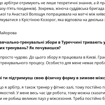
о арбітри отримують не лише теоретичні знання, а й пра
зу п’ять поєдинків). Зокрема, жіноча суддівська бригада 
кої та Анастасії Волощук попрацювала на матчі між київ
лкуватися з Крістіною Козорог, яка відповіла на декілька
Майорова
авчально-тренувальні збори в Туреччині тривають у
их тренувань? Як почуваєшся?
росто чудово. До цього збору я працювала в Києві. Граф
тренувального процесу. Особисто для мене немає пробл
лі ти підтримуєш свою фізичну форму в зимове між
що я арбітр, я також тренер у фітнес-залі, тому постійн
 якостей. У мене весь час іде робота, тому можна сказат
ти не робиш великих пауз у міжсезоння. Треба постійно бу