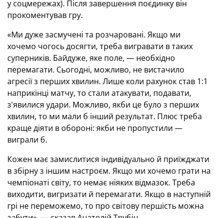
у соцмережах). Після завершення поєдинку він
прокоментував гру.
«Ми дуже засмучені та розчаровані. Якщо ми
хочемо чогось досягти, треба вигравати в таких
суперників. Байдуже, яке поле, — необхідно
перемагати. Сьогодні, можливо, не вистачило
агресії з перших хвилин. Лише коли рахунок став 1:1
наприкінці матчу, то стали атакувати, подавати,
з'явилися удари. Можливо, якби це було з перших
хвилин, то ми мали б інший результат. Плюс треба
краще діяти в обороні: якби не пропустили —
виграли б.
Кожен має замислитися індивідуально й приїжджати
в збірну з іншим настроєм. Якщо ми хочемо грати на
чемпіонаті світу, то немає ніяких відмазок. Треба
виходити, вигризати й перемагати. Якщо в наступній
грі не переможемо, то про світову першість можна
забути», — сказав Анатолій Трубін.