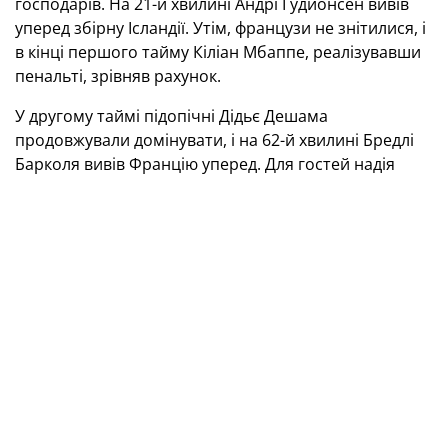
господарів. На 21-й хвилині Андрі Гудйонсен вивів
уперед збірну Ісландії. Утім, французи не знітилися, і
в кінці першого тайму Кіліан Мбаппе, реалізувавши
пенальті, зрівняв рахунок.
У другому таймі підопічні Дідьє Дешама
продовжували домінувати, і на 62-й хвилині Бредлі
Барколя вивів Францію уперед. Для гостей надія
зажевріла, коли на 68-й хвилині за грубу гру був
вилучений Орельєн Тчуамені, і французи
залишилися вдесятьох.
Але зрівняти рахунок
ісландці так і не змогли.
Отже, 2:1 — вольова перемога Франції.
Відбір ЧС-2026. Європейська
кваліфікація. Група D. 2 тур
Франція — Ісландія — 2:1 (1:1)
Голи:
Мбаппе (45, з пенальті), Барколя (62) — А.