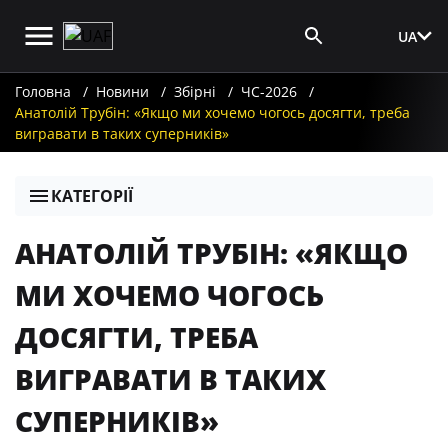
UA
Вхід для ЗМІ
Головна
Новини
Збірні
ЧС-2026
Анатолій Трубін: «Якщо ми хочемо чогось досягти, треба
вигравати в таких суперників»
КАТЕГОРІЇ
АНАТОЛІЙ ТРУБІН: «ЯКЩО
МИ ХОЧЕМО ЧОГОСЬ
ДОСЯГТИ, ТРЕБА
ВИГРАВАТИ В ТАКИХ
СУПЕРНИКІВ»