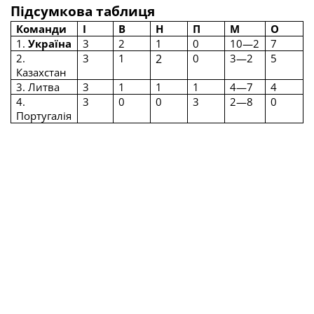
Підсумкова таблиця
Команди
І
В
Н
П
М
О
1.
Україна
3
2
1
0
10—2
7
2.
3
1
2
0
3—2
5
Казахстан
3. Литва
3
1
1
1
4—7
4
4.
3
0
0
3
2—8
0
Португалія
Результати матчів групи
G
20.05.2026
Україна
— Латвія — 5:0
Казахстан — Португалія — 1:0
21.05.2026
Україна
— Португалія —
3:0