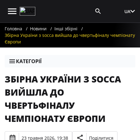
UA
Вхід для ЗМІ
Головна
Новини
Інші збірні
Збірна України з socca вийшла до чвертьфіналу чемпіонату
Європи
КАТЕГОРІЇ
ЗБІРНА УКРАЇНИ З SOCCA
ВИЙШЛА ДО
ЧВЕРТЬФІНАЛУ
ЧЕМПІОНАТУ ЄВРОПИ
23 травня 2026, 19:38
Поділитися