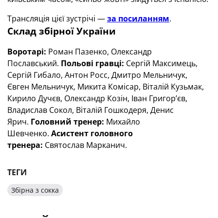
Трансляція цієї зустрічі —
за посиланням
.
Склад збірної України
Воротарі:
Роман Пазенко, Олександр
Пославський.
Польові гравці:
Сергій Максимець,
Сергій Гибало, Антон Росс, Дмитро Мельничук,
Євген Мельничук, Микита Комісар, Віталій Кузьмак,
Кирило Дучєв, Олександр Козін, Іван Григорʼєв,
Владислав Сокол, Віталій Гошкодеря, Денис
Ярич.
Головний тренер:
Михайло
Шевченко
.
Асистент головного
тренера:
Святослав Марканич
.
ТЕГИ
Збірна з сокка