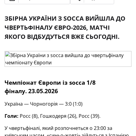
ЗБІРНА УКРАЇНИ З SOCCA ВИЙШЛА ДО
ЧВЕРТЬФІНАЛУ ЄВРО-2026, МАТЧІ
ЯКОГО ВІДБУДУТЬСЯ ВЖЕ СЬОГОДНІ.
Чемпіонат Європи із
socca
1/8
фіналу.
23.05.2026
Україна — Чорногорія — 3:0 (1:0)
Голи:
Росс (8), Гошкодеря (26), Росс (39).
У чвертьфіналі, який розпочнеться о 23:00 за
київським часом, «синьо-жовті» зійдуться з Іспанією.