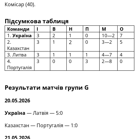
Комісар (40).
Підсумкова таблиця
Команди
І
В
Н
П
М
О
1.
Україна
3
2
1
0
10—2
7
2.
3
1
2
0
3—2
5
Казахстан
3. Литва
3
1
1
1
4—7
4
4.
3
0
0
3
2—8
0
Португалія
Результати матчів групи
G
20.05.2026
Україна
— Латвія — 5:0
Казахстан — Португалія — 1:0
21.05.2026