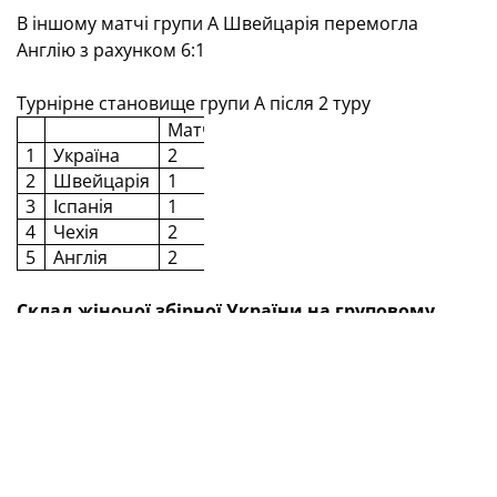
В іншому матчі групи А Швейцарія перемогла
Англію з рахунком 6:1
Турнірне становище групи А після 2 туру
Матчі
Очки
Різниця
1
Україна
2
6
8-2
2
Швейцарія
1
3
6-1
3
Іспанія
1
3
5-1
4
Чехія
2
0
2-9
5
Англія
2
0
2-10
Склад жіночої збірної України на груповому
етапі
Beachsoccer Euroleague
2026
Голкіперки:
Анастасія Терех, Олександра Кулик
Польові гравчині:
Анна Прокопенко, Сніжана
Воловенко, Маргарита Юрасова, Юлія Костюк, Ольга