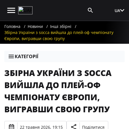
UA
Вхід для ЗМІ
Головна
Новини
Інші збірні
Збірна України з socca вийшла до плей-оф чемпіонату
Європи, вигравши свою групу
КАТЕГОРІЇ
ЗБІРНА УКРАЇНИ З SOCCA
ВИЙШЛА ДО ПЛЕЙ-ОФ
ЧЕМПІОНАТУ ЄВРОПИ,
ВИГРАВШИ СВОЮ ГРУПУ
22 травня 2026, 19:15
Поділитися