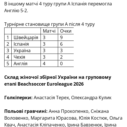
В іншому матчі 4 туру групи А Іспанія перемогла
Англію 5-2.
Турнірне становище групи А після 4 туру
Матчі
Очки
Різниця
1
Швейцарія
3
9
16-6
2
Іспанія
3
6
15-9
3
Україна
3
3
8-6
4
Чехія
3
2
6-11
5
Англія
4
0
6-19
Склад жіночої збірної України на груповому
етапі
Beachsoccer Euroleague
2026
Голкіперки:
Анастасія Терех, Олександра Кулик
Польові гравчині:
Анна Прокопенко, Сніжана
Воловенко, Маргарита Юрасова, Юлія Костюк, Ольга
Квач, Анастасія Кліпаченко, Ірина Бавзенюк, Ірина