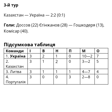
3-й
тур
Казахстан — Україна — 2:2 (0:1)
Голи:
Доссов (22) Єгінжанов (28) — Гошкодеря (13),
Комісар (40).
Підсумкова таблиця
Команди
І
В
Н
П
М
О
1.
Україна
3
2
1
0
10—2
7
2.
3
1
2
0
3—2
5
Казахстан
3. Литва
3
1
1
1
4—7
4
4.
3
0
0
3
2—8
0
Португалія
Результати матчів групи
G
20.05.2026