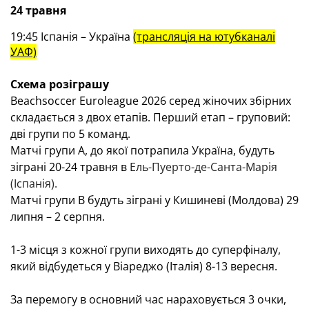
24 травня
19
:45 Іспанія – Україна
(трансляція на ютубканалі
УАФ)
Схема розіграшу
Beachsoccer Euroleague
2026 серед жіночих збірних
складається з двох етапів. Перший етап – груповий:
дві групи по 5 команд.
Матчі групи А, до якої потрапила Україна, будуть
зіграні 20-24 травня в
Ель-Пуерто-де-Санта-Марія
(Іспанія).
Матчі групи
B
будуть зіграні у Кишиневі (Молдова) 29
липня – 2 серпня.
1-3 місця з кожної групи виходять до суперфіналу,
який відбудеться у Віареджо (Італія) 8-13 вересня.
За перемогу в основний час нараховується 3 очки,