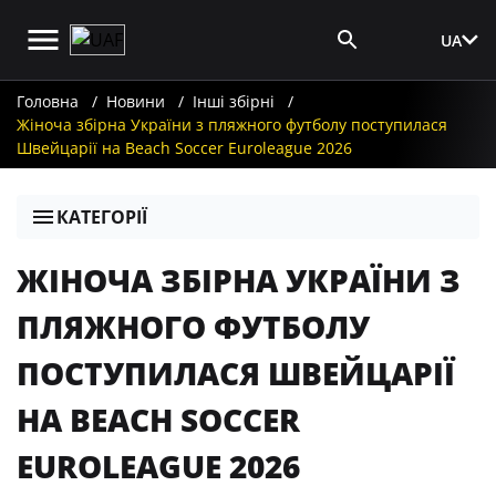
UA
Вхід для ЗМІ
Головна
Новини
Інші збірні
Жіноча збірна України з пляжного футболу поступилася
Швейцарії на Beach Soccer Euroleague 2026
КАТЕГОРІЇ
ЖІНОЧА ЗБІРНА УКРАЇНИ З
ПЛЯЖНОГО ФУТБОЛУ
ПОСТУПИЛАСЯ ШВЕЙЦАРІЇ
НА BEACH SOCCER
EUROLEAGUE 2026