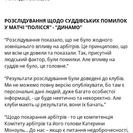
РОЗСЛІДУВАННЯ ЩОДО СУДДІВСЬКИХ ПОМИЛОК 
У МАТЧІ “ПОЛІССЯ” - “ДИНАМО”
“Розслідування показало, що не було жодного 
зовнішнього впливу на арбітрів. Це принципово, що 
ми всім це довели та показали. Так, присутній 
людський фактор, були помилки. Але впливу на 
суддів не було, це головне.”
“Результати розслідування були доведені до клубів. 
Ми не можемо повну версію опублікувати, бо там є 
персональні дані людей, дуже багато особистої 
інформації, - це буде неетично та некоректно. Але 
клуби мають ці результати, вони їх бачать.”
“Щодо покарання арбітрів - то це компетенція 
Комітету арбітрів та його голови Катерини 
Монзуль… До нас – якщо є питання недоброчесності, 