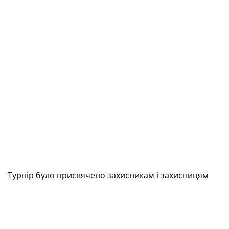
Турнір було присвячено захисникам і захисницям
України — всім, хто став на захист нашої
Батьківщини. У турнірі взяли участь учасники
бойових дій, ветерани, внутрішньо переміщені
особи Донеччини.