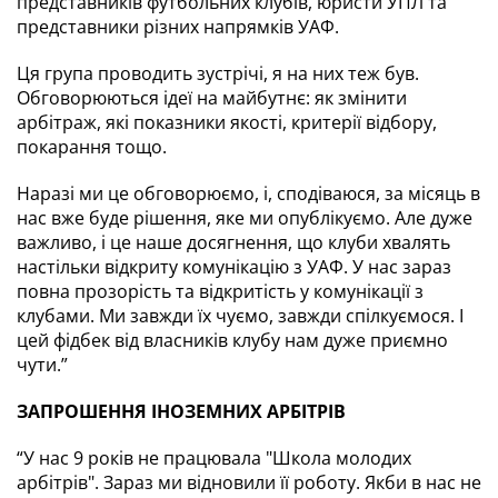
представників футбольних клубів, юристи УПЛ та 
представники різних напрямків УАФ.
Ця група проводить зустрічі, я на них теж був. 
Обговорюються ідеї на майбутнє: як змінити 
арбітраж, які показники якості, критерії відбору, 
покарання тощо. 
Наразі ми це обговорюємо, і, сподіваюся, за місяць в 
нас вже буде рішення, яке ми опублікуємо. Але дуже 
важливо, і це наше досягнення, що клуби хвалять 
настільки відкриту комунікацію з УАФ. У нас зараз 
повна прозорість та відкритість у комунікації з 
клубами. Ми завжди їх чуємо, завжди спілкуємося. І 
цей фідбек від власників клубу нам дуже приємно 
чути.”
ЗАПРОШЕННЯ ІНОЗЕМНИХ АРБІТРІВ
“У нас 9 років не працювала "Школа молодих 
арбітрів". Зараз ми відновили її роботу. Якби в нас не 