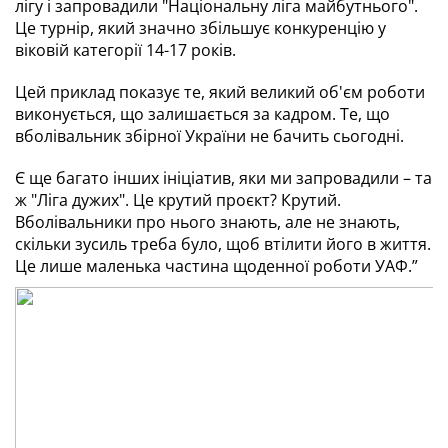
лігу і запровадили "Національну ліга майбутнього". 
Це турнір, який значно збільшує конкуренцію у 
віковій категорії 14-17 років.
Цей приклад показує те, який великий об'єм роботи 
виконується, що залишається за кадром. Те, що 
вболівальник збірної України не бачить сьогодні.
Є ще багато інших ініціатив, яки ми запровадили – та 
ж "Ліга дужих". Це крутий проєкт? Крутий. 
Вболівальники про нього знають, але не знають, 
скільки зусиль треба було, щоб втілити його в життя. 
Це лише маленька частина щоденної роботи УАФ.”