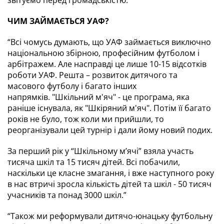
звітуємо перед громадськістю.”
ЧИМ ЗАЙМАЄТЬСЯ УАФ?
“Всі чомусь думають, що УАФ займається виключно 
національною збірною, професійним футболом і 
арбітражем. Але насправді це лише 10-15 відсотків 
роботи УАФ. Решта – розвиток дитячого та 
масового футболу і багато інших 
напрямків. 
"Шкільний м'яч" - це програма, яка 
раніше існувала, як "Шкіряний м'яч". Потім її багато 
років не було, тож коли ми прийшли, то 
реорганізували цей турнір і дали йому новий подих.
За перший рік у “Шкільному м’ячі” взяла участь 
тисяча шкіл та 15 тисяч дітей. Всі побачили, 
наскільки це класне змагання, і вже наступного року 
в нас втричі зросла кількість дітей та шкіл - 50 тисяч 
учасників та понад 3000 шкіл.”
“Також ми реформували дитячо-юнацьку футбольну 