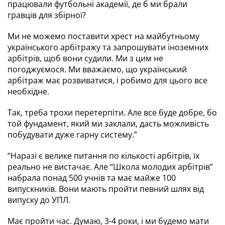
працювали футбольні академії, де б ми брали 
гравців для збірної?
Ми не можемо поставити хрест на майбутньому 
українського арбітражу та запрошувати іноземних 
арбітрів, щоб вони судили. Ми з цим не 
погоджуємося. Ми вважаємо, що український 
арбітраж має розвиватися, і робимо для цього все 
необхідне.
Так, треба трохи перетерпіти. Але все буде добре, бо 
той фундамент, який ми заклали, дасть можливість 
побудувати дуже гарну систему.”
“Наразі є велике питання по кількості арбітрів, їх 
реально не вистачає. Але “Школа молодих арбітрів” 
набрала понад 500 учнів та має майже 100 
випускників. Вони мають пройти певний шлях від 
випуску до УПЛ.
Має пройти час. Думаю, 3-4 роки, і ми будемо мати 