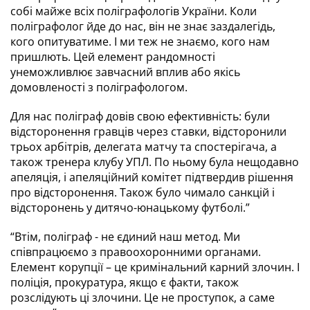
собі майже всіх поліграфологів України. Коли 
поліграфолог йде до нас, він не знає заздалегідь, 
кого опитуватиме. І ми теж не знаємо, кого нам 
пришлють. Цей елемент рандомності 
унеможливлює завчасний вплив або якісь 
домовленості з поліграфологом.
Для нас поліграф довів свою ефективність: були 
відсторонення гравців через ставки, відсторонили 
трьох арбітрів, делегата матчу та спостерігача, а 
також тренера клубу УПЛ. По ньому була нещодавно 
апеляція, і апеляційний комітет підтвердив рішення 
про відсторонення. Також було чимало санкцій і 
відсторонень у дитячо-юнацькому футболі.”
“Втім, поліграф - не єдиний наш метод. Ми 
співпрацюємо з правоохоронними органами. 
Елемент корупції – це кримінальний карний злочин. І 
поліція, прокуратура, якщо є факти, також 
розслідують ці злочини. Це не проступок, а саме 