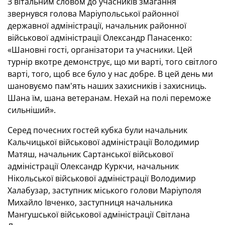
З вітальним словом до учасників змагання
звернувся голова Маріупольської районної
державної адміністрації, начальник районної
військової адміністрації Олександр Панасенко:
«Шановні гості, організатори та учасники. Цей
турнір вкотре демонструє, що ми варті, того світлого
варті, того, щоб все було у нас добре. В цей день ми
шановуємо пам'ять наших захисників і захисниць.
Шана їм, шана ветеранам. Нехай на полі переможе
сильніший».
Серед почесних гостей кубка були начальник
Кальчицької військової адміністрації Володимир
Матяш, начальник Сартанської військової
адміністрації Олександр Куркчи, начальник
Нікольської військової адміністрації Володимир
Халабузар, заступник міського голови Маріуполя
Михайло Івченко, заступниця начальника
Мангушської військової адміністрації Світлана