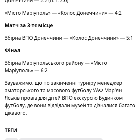
Донеччини — 2:2 (п.п. 2:0)
«Місто Маріуполь» — «Колос Донеччини» — 4:2
Матч за 3-тє місце
Збірна ВПО Донеччини — «Колос Донеччини» — 5:1
Фінал
Збірна Маріупольського району — «Місто
Маріуполь» — 6:2
Зауважимо, що по закінченні турніру менеджер
аматорського та масового футболу УАФ Мар'ян
Яськів провів для дітей ВПО екскурсію Будинком
футболу, де вони відвідали музей та дізналися багато
цікавого.
ТЕГИ