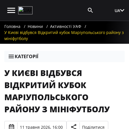
UA
Вхід для ЗМІ
Головна
Новини
Активності УАФ
У Києві відбувся Відкритий кубок Маріупольського району з
мініфутболу
КАТЕГОРІЇ
У КИЄВІ ВІДБУВСЯ
ВІДКРИТИЙ КУБОК
МАРІУПОЛЬСЬКОГО
РАЙОНУ З МІНІФУТБОЛУ
11 травня 2026, 16:00
Поділитися