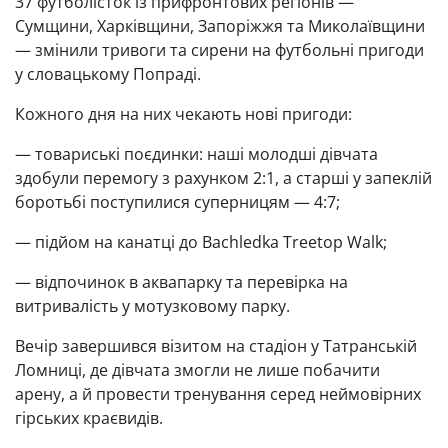
37 футболісток із прифронтових регіонів —
Сумщини, Харківщини, Запоріжжя та Миколаївщини
— змінили тривоги та сирени на футбольні пригоди
у словацькому Попраді.
Кожного дня на них чекають нові пригоди:
— товариські поєдинки: наші молодші дівчата
здобули перемогу з рахунком 2:1, а старші у запеклій
боротьбі поступилися суперницям — 4:7;
— підйом на канатці до
Bachledka Treetop Walk
;
— відпочинок в аквапарку та перевірка на
витривалість у мотузковому парку.
Вечір завершився візитом на стадіон у Татранській
Ломниці, де дівчата змогли не лише побачити
арену, а й провести тренування серед неймовірних
гірських краєвидів.