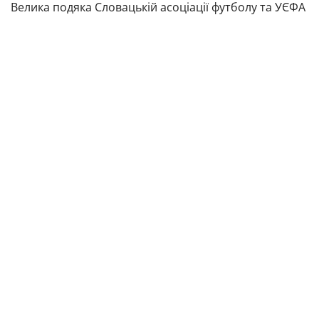
Велика подяка Словацькій асоціації футболу та УЄФА
за те, що організували цю поїздку можливою.
ТЕГИ
Соціальні проєкти
БУДЬТЕ В КУРСІ ГОЛОВНИХ НОВИН
УКРАЇНСЬКОГО ФУТБОЛУ
ПІДПИСАТИСЯ