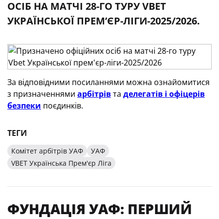
ОСІБ НА МАТЧІ 28-ГО ТУРУ VBET
УКРАЇНСЬКОЇ ПРЕМʼЄР-ЛІГИ-2025/2026.
За відповідними посиланнями можна ознайомитися
з призначеннями
арбітрів
та
делегатів і офіцерів
безпеки
поєдинків.
ТЕГИ
Комітет арбітрів УАФ
УАФ
VBET Українська Прем'єр Ліга
ФУНДАЦІЯ УАФ: ПЕРШИЙ