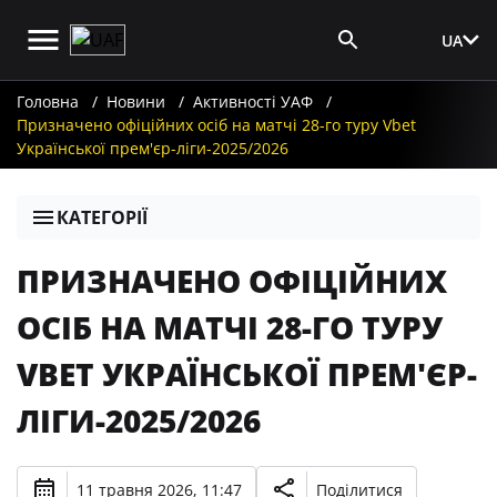
UA
Вхід для ЗМІ
Головна
Новини
Активності УАФ
Призначено офіційних осіб на матчі 28-го туру Vbet
Української прем'єр-ліги-2025/2026
КАТЕГОРІЇ
ПРИЗНАЧЕНО ОФІЦІЙНИХ
ОСІБ НА МАТЧІ 28-ГО ТУРУ
VBET УКРАЇНСЬКОЇ ПРЕМ'ЄР-
ЛІГИ-2025/2026
11 травня 2026, 11:47
Поділитися