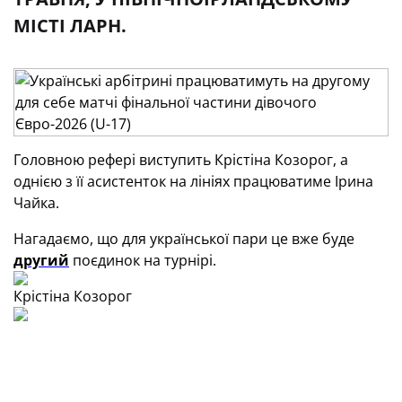
МІСТІ ЛАРН.
Головною рефері виступить Крістіна Козорог, а
однією з її асистенток на лініях працюватиме Ірина
Чайка.
Нагадаємо, що для української пари це вже буде
другий
поєдинок на турнірі.
Крістіна Козорог
Ірина Чайка
ТЕГИ