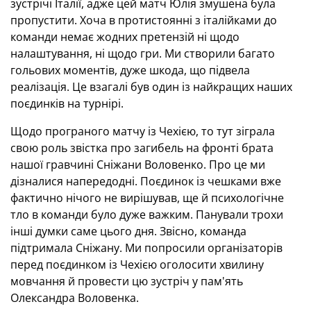
зустрічі Італії, адже цей матч Юлія змушена була
пропустити. Хоча в протистоянні з італійками до
команди немає жодних претензій ні щодо
налаштування, ні щодо гри. Ми створили багато
гольових моментів, дуже шкода, що підвела
реалізація. Це взагалі був один із найкращих наших
поєдинків на турнірі.
Щодо програного матчу із Чехією, то тут зіграла
свою роль звістка про загибель на фронті брата
нашої гравчині Сніжани Воловенко. Про це ми
дізналися напередодні. Поєдинок із чешками вже
фактично нічого не вирішував, ще й психологічне
тло в команди було дуже важким. Панували трохи
інші думки саме цього дня. Звісно, команда
підтримала Сніжану. Ми попросили організаторів
перед поєдинком із Чехією оголосити хвилину
мовчання й провести цю зустріч у пам'ять
Олександра Воловенка.