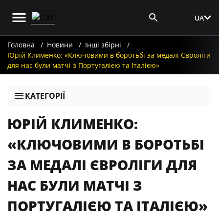
UA
Вхід для ЗМІ
Головна
Новини
Інші збірні
Юрій Клименко: «Ключовими в боротьбі за медалі Євроліги
для нас були матчі з Португалією та Італією»
КАТЕГОРІЇ
ЮРІЙ КЛИМЕНКО:
«КЛЮЧОВИМИ В БОРОТЬБІ
ЗА МЕДАЛІ ЄВРОЛІГИ ДЛЯ
НАС БУЛИ МАТЧІ З
ПОРТУГАЛІЄЮ ТА ІТАЛІЄЮ»