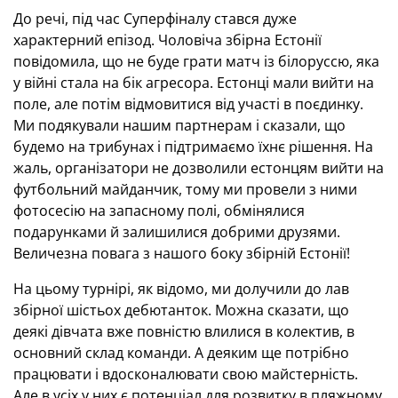
До речі, під час Суперфіналу стався дуже
характерний епізод. Чоловіча збірна Естонії
повідомила, що не буде грати матч із білоруссю, яка
у війні стала на бік агресора. Естонці мали вийти на
поле, але потім відмовитися від участі в поєдинку.
Ми подякували нашим партнерам і сказали, що
будемо на трибунах і підтримаємо їхнє рішення. На
жаль, організатори не дозволили естонцям вийти на
футбольний майданчик, тому ми провели з ними
фотосесію на запасному полі, обмінялися
подарунками й залишилися добрими друзями.
Величезна повага з нашого боку збірній Естонії!
На цьому турнірі, як відомо, ми долучили до лав
збірної шістьох дебютанток. Можна сказати, що
деякі дівчата вже повністю влилися в колектив, в
основний склад команди. А деяким ще потрібно
працювати і вдосконалювати свою майстерність.
Але в усіх у них є потенціал для розвитку в пляжному