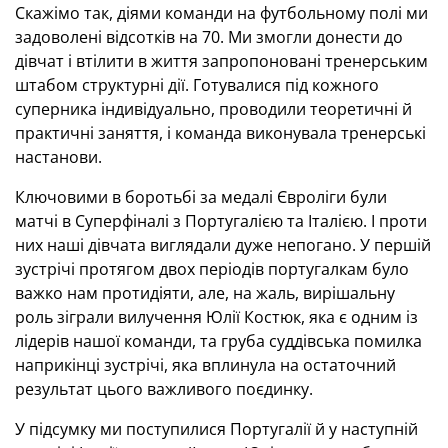
Скажімо так, діями команди на футбольному полі ми
задоволені відсотків на 70. Ми змогли донести до
дівчат і втілити в життя запропоновані тренерським
штабом структурні дії. Готувалися під кожного
суперника індивідуально, проводили теоретичні й
практичні заняття, і команда виконувала тренерські
настанови.
Ключовими в боротьбі за медалі Євроліги були
матчі в Суперфіналі з Португалією та Італією. І проти
них наші дівчата виглядали дуже непогано. У першій
зустрічі протягом двох періодів португалкам було
важко нам протидіяти, але, на жаль, вирішальну
роль зіграли вилучення Юлії Костюк, яка є одним із
лідерів нашої команди, та груба суддівська помилка
наприкінці зустрічі, яка вплинула на остаточний
результат цього важливого поєдинку.
У підсумку ми поступилися Португалії й у наступній