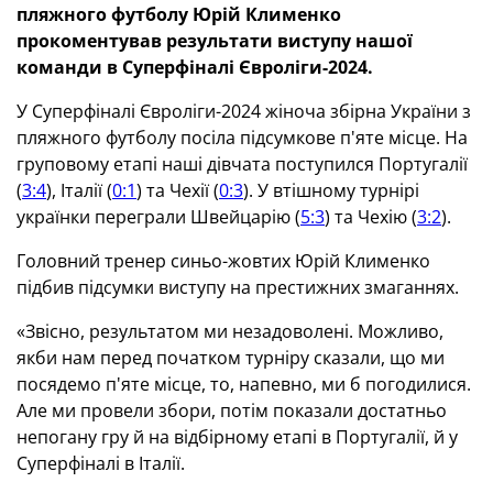
пляжного футболу Юрій Клименко
прокоментував результати виступу нашої
команди в Суперфіналі Євроліги-2024.
У Суперфіналі Євроліги-2024 жіноча збірна України з
пляжного футболу посіла підсумкове п'яте місце. На
груповому етапі наші дівчата поступился Португалії
(
3:4
), Італії (
0:1
) та Чехії (
0:3
). У втішному турнірі
українки переграли Швейцарію (
5:3
) та Чехію (
3:2
).
Головний тренер синьо-жовтих Юрій Клименко
підбив підсумки виступу на престижних змаганнях.
«Звісно, результатом ми незадоволені. Можливо,
якби нам перед початком турніру сказали, що ми
посядемо п'яте місце, то, напевно, ми б погодилися.
Але ми провели збори, потім показали достатньо
непогану гру й на відбірному етапі в Португалії, й у
Суперфіналі в Італії.