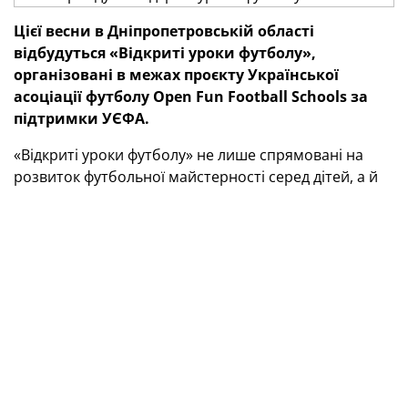
Цієї весни в Дніпропетровській області
відбудуться «Відкриті уроки футболу»,
організовані в межах проєкту Української
асоціації футболу Open Fun Football Schools за
підтримки УЄФА.
«Відкриті уроки футболу» не лише спрямовані на
розвиток футбольної майстерності серед дітей, а й
мають ширший соціальний контекст. Організатори
покликані забезпечити психосоціальну підтримку
дітям, які постраждали внаслідок війни, а також
об’єднати їх із місцевими однолітками в межах
соціальної інтеграції. Крім того, інклюзивне
середовище дозволяє участь дітей незалежно від
рівня здібностей, статі та особливих освітніх потреб.
Одним з основних принципів проєкту є філософія
масового футболу, яка закликає радіти грі, а не