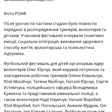
Фото РОАФ
Після урочистої частини стадіон було повністю
передано в розпорядження тренерів, волонтерів та
дітлахів. Учасників фестивалю очікували позитивні
емоції, соціальна інтеграція, виховання здорового
способу життя, волонтерська та психологічна
підтримка.
Футбольний фестиваль для дітей організував лідер
волонтерів Олег Юрчук, який керував потужною та
злагодженою роботою тренерів Олени Ковальчук,
Юлії Мосійчук, Тетяни Якобчук, Наталії Юрчук, Сергія
Устимчука, поліцейського офіцера Володимира
Кужекіна та представників ювенальної поліції, а
також волонтерів Надії Наумчук, Наталії Воробей,
Юлії Воробей, Каті Погольської, Анжели Мудрик, Олі
Захарчук, Іллі Коваля та інших. Футбольне поле для