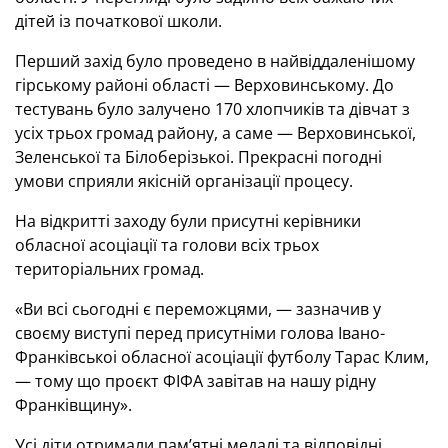
дітей із початкової школи.
Перший захід було проведено в найвіддаленішому
гірському районі області — Верховинському. До
тестувань було залучено 170 хлопчиків та дівчат з
усіх трьох громад району, а саме — Верховинської,
Зеленської та Білоберізькоі. Прекрасні погодні
умови сприяли якісній організації процесу.
На відкритті заходу були присутні керівники
обласної асоціації та голови всіх трьох
територіальних громад.
«Ви всі сьогодні є переможцями, — зазначив у
своєму виступі перед присутніми голова Івано-
Франківськоі обласної асоціації футболу Тарас Клим,
— тому що проєкт ФІФА завітав на нашу рідну
Франківщину».
Усі діти отримали памʼятні медалі та відповідні