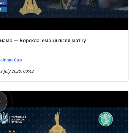
намо — Ворскла: емоції після матчу
ainian Cup
9 July 2020, 00:42