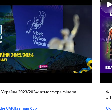
 України-2023/2024: атмосфера фіналу
Фі
«Ш
 the UAF
Ukrainian Cup
Ukr