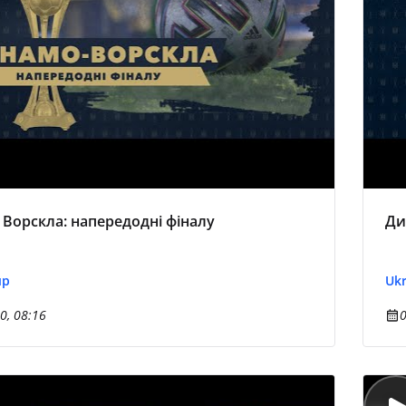
Ворскла: напередодні фіналу
Ди
up
Ukr
0, 08:16
0