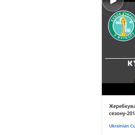
Жеребкува
сезону-201
Ukrainian C