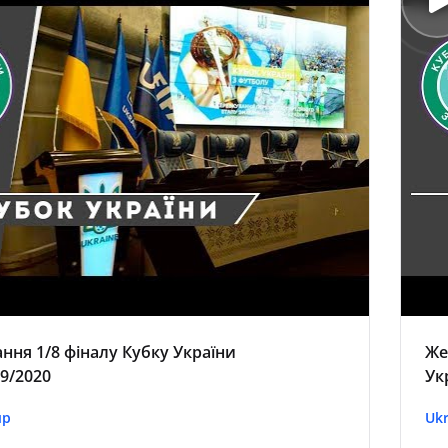
ння 1/8 фіналу Кубку України
Же
9/2020
Ук
up
Ukr