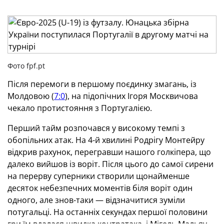
Фото fpf.pt
Після перемоги в першому поєдинку змагань, із
Молдовою (
7:0
), на підопічних Ігоря Москвичова
чекало протистояння з Португалією.
Перший тайм розпочався у високому темпі з
обопільних атак. На 4-й хвилині Родрігу Монтейру
відкрив рахунок, перегравши нашого голкіпера, що
далеко вийшов із воріт. Після цього до самої сирени
на перерву суперники створили щонайменше
десяток небезпечних моментів біля воріт один
одного, але знов-таки — відзначитися зуміли
потугальці. На останніх секундах першої половини