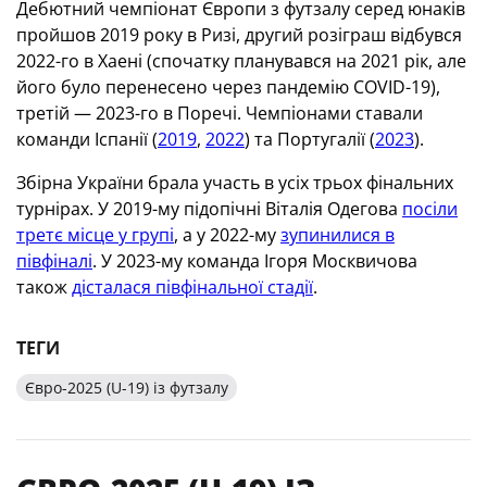
Дебютний чемпіонат Європи з футзалу серед юнаків
пройшов 2019 року в Ризі, другий розіграш відбувся
2022-го в Хаені (спочатку планувався на 2021 рік, але
його було перенесено через пандемію COVID-19),
третій — 2023-го в Поречі. Чемпіонами ставали
команди Іспанії (
2019
,
2022
) та Португалії (
2023
).
Збірна України брала участь в усіх трьох фінальних
турнірах. У 2019-му підопічні Віталія Одегова
посіли
третє місце у групі
, а у 2022-му
зупинилися в
півфіналі
. У 2023-му команда Ігоря Москвичова
також
дісталася півфінальної стадії
.
ТЕГИ
Євро-2025 (U-19) із футзалу