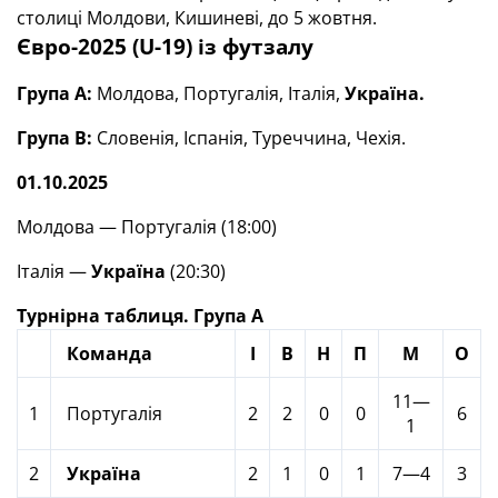
столиці Молдови, Кишиневі, до 5 жовтня.
Євро-2025 (U-19) із футзалу
Група А:
Молдова, Португалія, Італія,
Україна.
Група В:
Словенія, Іспанія, Туреччина, Чехія.
01.10.2025
Молдова — Португалія (18:00)
Італія —
Україна
(20:30)
Турнірна таблиця. Група А
Команда
І
В
Н
П
М
О
11—
1
Португалія
2
2
0
0
6
1
2
Україна
2
1
0
1
7—4
3