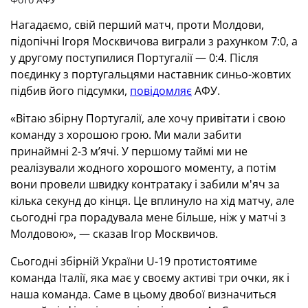
Нагадаємо, свій перший матч, проти Молдови,
підопічні Ігоря Москвичова виграли з рахунком 7:0, а
у другому поступилися Португалії — 0:4. Після
поєдинку з португальцями наставник синьо-жовтих
підбив його підсумки,
повідомляє
АФУ.
«Вітаю збірну Португалії, але хочу привітати і свою
команду з хорошою грою. Ми мали забити
принаймні 2-3 мʼячі. У першому таймі ми не
реалізували жодного хорошого моменту, а потім
вони провели швидку контратаку і забили м'яч за
кілька секунд до кінця. Це вплинуло на хід матчу, але
сьогодні гра порадувала мене більше, ніж у матчі з
Молдовою», — сказав Ігор Москвичов.
Сьогодні збірній України U-19 протистоятиме
команда Італії, яка має у своєму активі три очки, як і
наша команда. Саме в цьому двобої визначиться