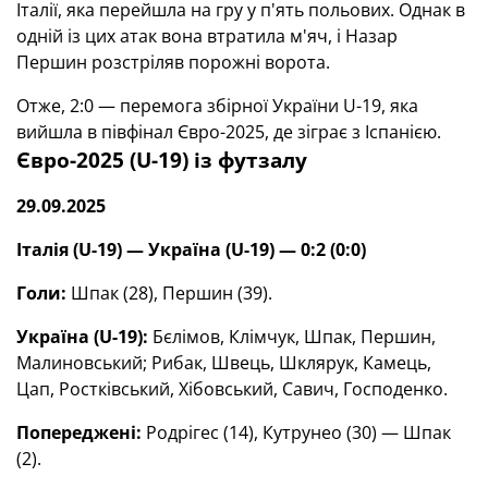
Італії, яка перейшла на гру у п'ять польових. Однак в
одній із цих атак вона втратила м'яч, і Назар
Першин розстріляв порожні ворота.
Отже, 2:0 — перемога збірної України U-19, яка
вийшла в півфінал Євро-2025, де зіграє з Іспанією.
Євро-2025 (U-19) із футзалу
29.09.2025
Італія (U-19) — Україна (U-19) — 0:2 (0:0)
Голи:
Шпак (28), Першин (39).
Україна (U-19):
Бєлімов, Клімчук, Шпак, Першин,
Малиновський; Рибак, Швець, Шклярук, Камець,
Цап, Ростківський, Хібовський, Савич, Господенко.
Попереджені:
Родрігес (14), Кутрунео (30) — Шпак
(2).