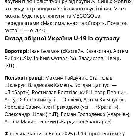
другий півфіналіст турніру від групи А. Синьо-жовтих
з огляду на різницю м'ячів влаштовує і нічия. Матч
можна буде переглянути на MEGOGO за
передплатами «Максимальна» та «Спорт». Початок
зустрічі — о 20:30.
Склад збірної України U-19 із футзалу
Воротарі:
Іван Бєлімов («Каспій», Казахстан), Артем
Рибак («SkyUp-Київ Футзал-2»), Владислав Швець
(ХІТ).
Польові гравці:
Максим Гайдучик, Станіслав
Шклярук, Владислав Камець, Богдан Цап (усі —
«Любарт»), Ростислав Ростківський, Назар Першин,
Артур Хібовський (усі — «Сокіл»), Артем Клімчук (к),
Ярослав Савич, Ілля Приходько (усі — «Ураган»),
Олександр Шпак (in.IT), Роман Господенко («Харків»),
Артем Малиновський («Кардинал Авангард»).
Фінальна частина Євро-2025 (U-19) проходитиме у