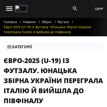
UA
Вхід для ЗМІ
Головна
Новини
Збірні
Футзал
Євро-2025 (U-19) із футзалу. Юнацька збірна України
переграла Італію й вийшла до півфіналу
КАТЕГОРІЇ
ЄВРО-2025 (U-19) ІЗ
ФУТЗАЛУ. ЮНАЦЬКА
ЗБІРНА УКРАЇНИ ПЕРЕГРАЛА
ІТАЛІЮ Й ВИЙШЛА ДО
ПІВФІНАЛУ