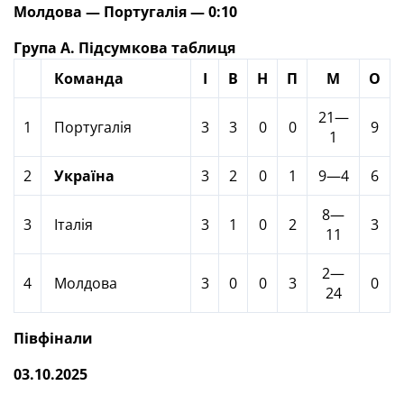
Молдова — Португалія — 0:10
Група А. Підсумкова таблиця
Команда
І
В
Н
П
М
О
21—
1
Португалія
3
3
0
0
9
1
2
Україна
3
2
0
1
9—4
6
8—
3
Італія
3
1
0
2
3
11
2—
4
Молдова
3
0
0
3
0
24
Півфінали
03.10.2025