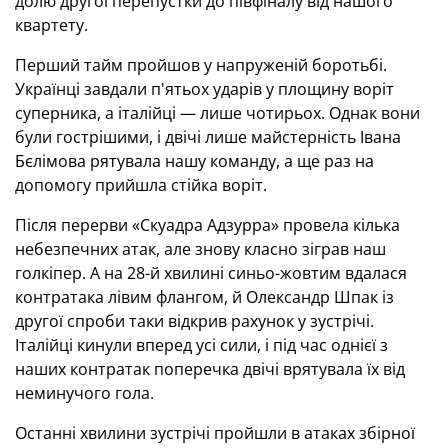
долю другої перепустки до півфіналу від нашого
квартету.
Перший тайм пройшов у напруженій боротьбі.
Українці завдали п'ятьох ударів у площину воріт
суперника, а італійці — лише чотирьох. Однак вони
були гострішими, і двічі лише майстерність Івана
Бєлімова рятувала нашу команду, а ще раз на
допомогу прийшла стійка воріт.
Після перерви «Скуадра Адзурра» провела кілька
небезпечних атак, але знову класно зіграв наш
голкіпер. А на 28-й хвилині синьо-жовтим вдалася
контратака лівим флангом, й Олександр Шпак із
другої спроби таки відкрив рахунок у зустрічі.
Італійці кинули вперед усі сили, і під час однієї з
наших контратак поперечка двічі врятувала їх від
неминучого гола.
Останні хвилини зустрічі пройшли в атаках збірної