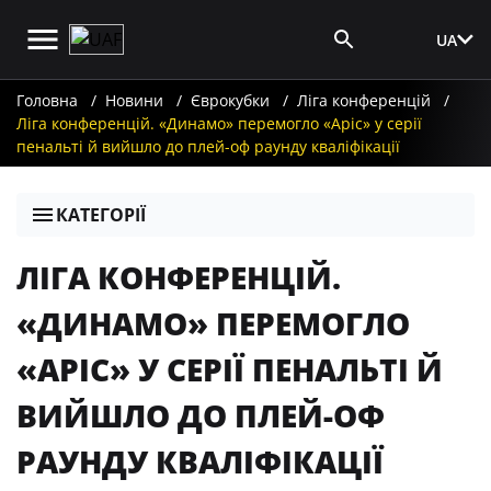
UA
Вхід для ЗМІ
Головна
Новини
Єврокубки
Ліга конференцій
Ліга конференцій. «Динамо» перемогло «Аріс» у серії
пенальті й вийшло до плей-оф раунду кваліфікації
КАТЕГОРІЇ
ЛІГА КОНФЕРЕНЦІЙ.
«ДИНАМО» ПЕРЕМОГЛО
«АРІС» У СЕРІЇ ПЕНАЛЬТІ Й
ВИЙШЛО ДО ПЛЕЙ-ОФ
РАУНДУ КВАЛІФІКАЦІЇ