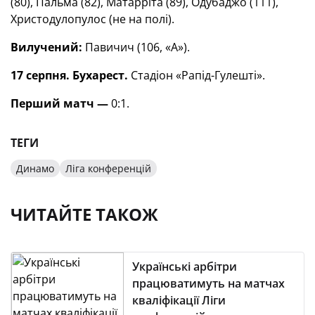
(80), Пальма (82), Матарріта (89), Одубаджо (111),
Христодулопулос (не на полі).
Вилучений:
Павичич (106, «А»).
17 серпня.
Бухарест.
Стадіон «Рапід-Гулешті».
Перший матч —
0:1.
ТЕГИ
Динамо
Ліга конференцій
ЧИТАЙТЕ ТАКОЖ
Українські арбітри
працюватимуть на матчах
кваліфікації Ліги