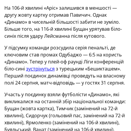
На 106-й хвилині «Аріс» залишився в меншості —
другу жовту картку отримав Павичич. Однак
«Динамо» в чисельній більшості забити не зуміло.
Більше того, на 116-й хвилині Бущан урятував біло-
синіх після удару Лейсманна після кутового.
У підсумку команди розсудила серія пенальті, де
ключовим став промах Одубаджо — 6:5 на користь
«Динамо». Тепер у плей-оф раунді Ліги конференцій
біло-сині
зустрінуться
з турецьким «Бешикташем».
Перший поєдинок динамівці проведуть на власному
полі 24 серпня, матч-відповідь — у гостях 31 серпня.
Участь у поєдинку взяли футболісти «Динамо», які
викликалися на останній збір національної команди:
Бущан (жовта картка), Тимчик (замінений на 72-й
хвилині), Сидорчук (гольовий пас, замінений на 72-й
хвилині), Ярмоленко (замінений на 106-й хвилині),
Буяльський, Ванат (замінений на 106-й хвилині).