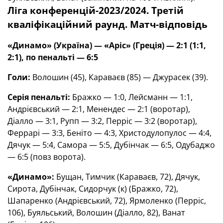
Ліга конференцій-2023/2024. Третій
кваліфікаційний раунд. Матч-відповідь
«Динамо» (Україна) — «Аріс» (Греція) — 2:1 (1:1,
2:1), по пенальті — 6:5
Голи:
Волошин (45), Караваєв (85) — Джурасек (39).
Серія пенальті:
Бражко — 1:0, Лейсманн — 1:1,
Андрієвський — 2:1, Менендес — 2:1 (воротар),
Діалло — 3:1, Рупп — 3:2, Перріс — 3:2 (воротар),
Феррарі — 3:3, Беніто — 4:3, Христодулопулос — 4:4,
Дячук — 5:4, Самора — 5:5, Дубінчак — 6:5, Одубаджо
— 6:5 (повз ворота).
«Динамо»:
Бущан, Тимчик (Караваєв, 72), Дячук,
Сирота, Дубінчак, Сидорчук (к) (Бражко, 72),
Шапаренко (Андрієвський, 72), Ярмоленко (Перріс,
106), Буяльський, Волошин (Діалло, 82), Ванат