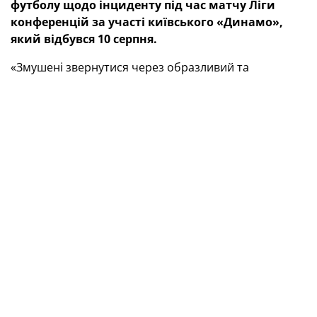
футболу
щодо інциденту під час матчу
Ліги
конференцій за участі київського «Динамо»,
який відбувся 10 серпня.
«Змушені звернутися через образливий та
небезпечний інцидент, який стався під час
нещодавнього матчу третього кваліфікаційного
раунду Ліги конференцій УЄФА між ФК «Аріс» (Греція)
та ФК «Динамо» (Україна). На трибунах Kleanthis
Vikelidis Stadium (Салоніки, Греція) було
продемонстровано обурливий банер на адресу
захисників «Азовсталі», а саме — Smash Azov nazis
(«Знищити нацистів Азова»), що було видно в
трансляції матчу.
Припускаємо, що банер виготовили місцеві ультрас,
які контактують із російськими фан-рухами, оскільки
меседж на банері повністю збігається з посилами
російської пропаганди. Зазначений банер було
вилучено з трибун приблизно за 10 хвилин. Однак