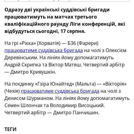
Одразу дві українські суддівські бригади
працюватимуть на матчах третього
кваліфікаційного раунду Ліги конференцій, які
відбудуться сьогодні, 17 серпня.
На грі «Рієка» (Хорватія) — Б36 (Фарери)
працюватиме суддівська бригада
на чолі з Олексієм
Деревінським. На лініях йому допомагатимуть
Андрій Скрипка та Віктор Матяш. Четвертий арбітр
— Дмитро Кривушкін.
На поєдинку «Гзіра Юнайтед» (Мальта) — «Вікторія»
(Чехія)
працюватиме суддівська бригада
на чолі з
Денисом Шурманом. На лініях йому допомагатимуть
Семен Шлончак та Володимир Висоцький.
Четвертий арбітр — Дмитро Панчишин.
ТЕГИ