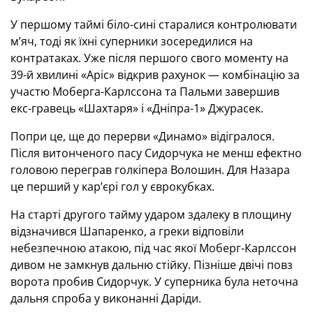
У першому таймі біло-сині старалися контролювати
м’яч, тоді як їхні суперники зосередилися на
контратаках. Уже після першого свого моменту на
39-й хвилині «Аріс» відкрив рахунок — комбінацію за
участю Моберга-Карлссона та Пальми завершив
екс-гравець «Шахтаря» і «Дніпра-1» Джурасек.
Попри це, ще до перерви «Динамо» відігралося.
Після витонченого пасу Сидорчука не менш ефектно
головою переграв голкіпера Волошин. Для Назара
це перший у кар’єрі гол у єврокубках.
На старті другого тайму ударом здалеку в площину
відзначився Шапаренко, а греки відповіли
небезпечною атакою, під час якої Моберг-Карлссон
дивом не замкнув дальню стійку. Пізніше двічі повз
ворота пробив Сидорчук. У суперника була неточна
дальня спроба у виконанні Даріди.