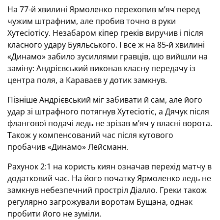
На 77-й хвилині Ярмоленко перехопив м’яч перед
чужим штрафним, але пробив точно в руки
Хутесіотісу. Незабаром кіпер греків виручив і після
класного удару Буяльського. І все ж на 85-й хвилині
«Динамо» забило зусиллями гравців, що вийшли на
заміну: Андрієвський виконав класну передачу із
центра поля, а Караваєв у дотик замкнув.
Пізніше Андрієвський міг забивати й сам, але його
удар зі штрафного потягнув Хутесіотіс, а Дячук після
флангової подачі ледь не зрізав м’яч у власні ворота.
Також у компенсований час після кутового
пробачив «Динамо» Лейсманн.
Рахунок 2:1 на користь киян означав перехід матчу в
додатковий час. На його початку Ярмоленко ледь не
замкнув небезпечний простріл Діалло. Греки також
регулярно загрожували воротам Бущана, однак
пробити його не зуміли.