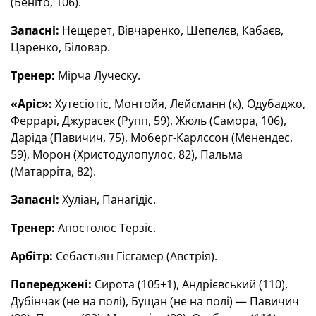
(Беніто, 106).
Запасні:
Нещерет, Вівчаренко, Шепелєв, Кабаєв,
Царенко, Біловар.
Тренер:
Мірча Луческу.
«Аріс»:
Хутесіотіс, Монтойя, Лейсманн (к), Одубаджо,
Феррарі, Джурасек (Рупп, 59), Жюль (Самора, 106),
Даріда (Павичич, 75), Моберг-Карлссон (Менендес,
59), Морон (Христодулопулос, 82), Пальма
(Матарріта, 82).
Запасні:
Хуліан, Панагідіс.
Тренер:
Апостолос Терзіс.
Арбітр:
Себастьян Гісгамер (Австрія).
Попереджені:
Сирота (105+1), Андрієвський (110),
Дубінчак (не на полі), Бущан (не на полі) — Павичич