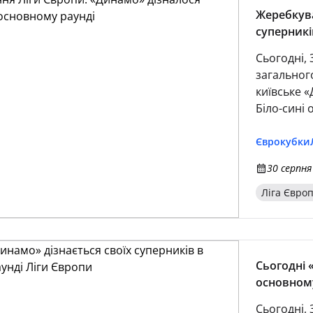
Жеребкува
суперникі
Сьогодні,
загального
київське 
Біло-сині 
кошика. «
(на виїзді
Єврокубки
(на виїзді)
30 серпня
РФШ (удом
Ліга Євро
Сьогодні 
основному
Сьогодні, 