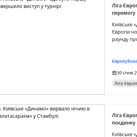
Ліга Євро
перемогу 
Київське 
Європи но
раунду пр
Єврокубки
30 січня 2
Ліга Євро
Ліга Євро
поєдинку 
Київське 