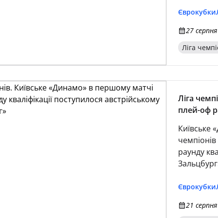
Єврокубки
27 серпня
Ліга чемпі
Ліга чемп
плей-оф р
австрійсь
Київське 
чемпіонів
раунду ква
Зальцбург
Єврокубки
21 серпня