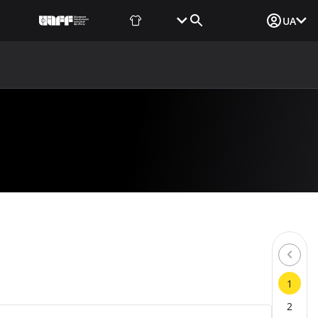
Фаншоп
Квитки
Вхід для ЗМІ
UA
ВИНИ
МЕДІА
ДОКУМЕНТИ
UAF DATA CENTER
1
2