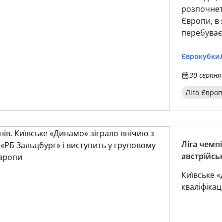
розпочнет
Європи, в 
перебуває
Єврокубки
30 серпня
Ліга Євро
Ліга чемп
австрійсь
груповому
Київське 
кваліфікац