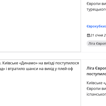
Європи ви
турецьког
Єврокубки
21 січня 2
Ліга Євро
Ліга Євро
поступило
вихід у п
Київське 
Європи ви
іспанськог