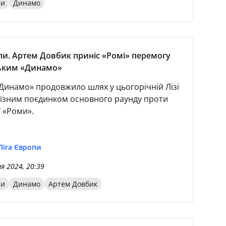
пи
Динамо
пи. Артем Довбик приніс «Ромі» перемогу
ським «Динамо»
«Динамо» продовжило шлях у цьогорічній Лізі
їзним поєдинком основного раунду проти
ї «Роми».
Ліга Європи
 2024, 20:39
пи
Динамо
Артем Довбик