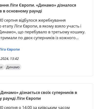
ння Ліги Європи. «Динамо» дізналося
в в основному раунді
 30 серпня відбулося жеребкування
 етапу Ліги Європи, в якому взяло участь і
«Динамо», що перебувало в третьому кошику.
отримали по двох суперників із кожного
Динамо» зіграє проти «Лаціо» (удома), «Роми»
), «Ференцварошу» (удома), «Реал Сосьєдад»
Ліга Європи
, «Вікторії» (удома), «Галатасараю» (на виїзді),
 2024, 13:42
а) та «Гоффенгайму
пи
Динамо
«Динамо» дізнається своїх суперників в
 раунді Ліги Європи
30 серпня о 14:00 за київським часом