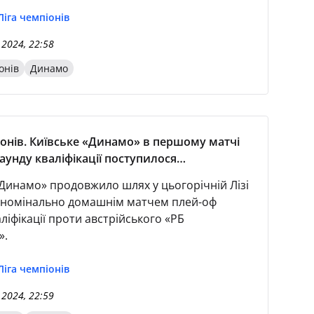
Ліга чемпіонів
 2024, 22:58
онів
Динамо
іонів. Київське «Динамо» в першому матчі
аунду кваліфікації поступилося
кому «РБ Зальцбург»
«Динамо» продовжило шлях у цьогорічній Лізі
 номінально домашнім матчем плей-оф
ліфікації проти австрійського «РБ
».
Ліга чемпіонів
 2024, 22:59