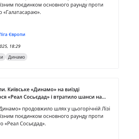
їзним поєдинком основного раунду проти
о «Галатасараю».
Ліга Європи
025, 18:29
пи
Динамо
пи. Київське «Динамо» на виїзді
ся «Реал Сосьєдад» і втратило шанси на
лей-оф
«Динамо» продовжило шлях у цьогорічній Лізі
їзним поєдинком основного раунду проти
о «Реал Сосьєдад».