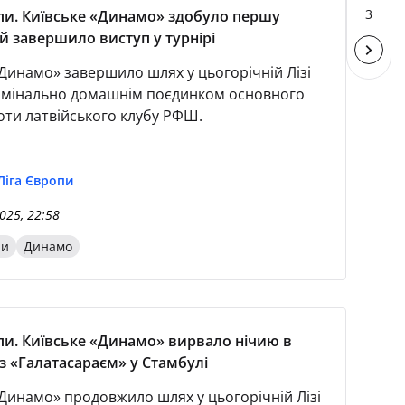
3
пи. Київське «Динамо» здобуло першу
й завершило виступ у турнірі
«Динамо» завершило шлях у цьогорічній Лізі
мінально домашнім поєдинком основного
оти латвійського клубу РФШ.
Ліга Європи
025, 22:58
пи
Динамо
пи. Київське «Динамо» вирвало нічию в
з «Галатасараєм» у Стамбулі
«Динамо» продовжило шлях у цьогорічній Лізі