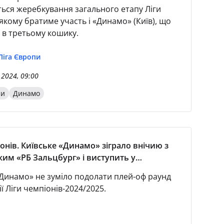
ься жеребкування загального етапу Ліги
якому братиме участь і «Динамо» (Київ), що
 в третьому кошику.
Ліга Європи
 2024, 09:00
пи
Динамо
іонів. Київське «Динамо» зіграло внічию з
ким «РБ Зальцбург» і виступить у
 турнірі Ліги Європи
«Динамо» не зуміло подолати плей-оф раунд
ії Ліги чемпіонів-2024/2025.