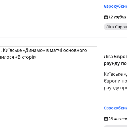
Єврокубки
12 грудня
Ліга Євро
Ліга Євро
раунду по
Київське 
Європи но
раунду про
Єврокубки
28 листоп