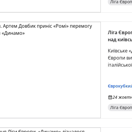
Ліга Євро
Ліга Євро
над київ
Київське 
Європи ви
італійсько
Єврокубки
24 жовтня
Ліга Євро