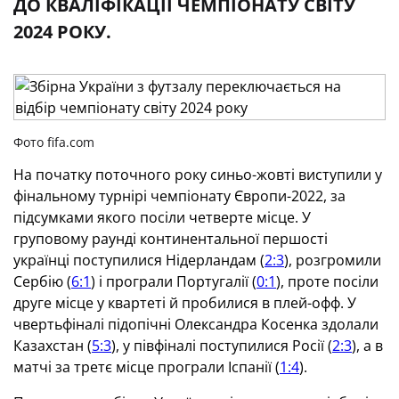
ДО КВАЛІФІКАЦІЇ ЧЕМПІОНАТУ СВІТУ
2024 РОКУ.
Фото fifa.com
На початку поточного року синьо-жовті виступили у
фінальному турнірі чемпіонату Європи-2022, за
підсумками якого посіли четверте місце. У
груповому раунді континентальної першості
українці поступилися Нідерландам (
2:3
), розгромили
Сербію (
6:1
) і програли Португалії (
0:1
), проте посіли
друге місце у квартеті й пробилися в плей-офф. У
чвертьфіналі підопічні Олександра Косенка здолали
Казахстан (
5:3
), у півфіналі поступилися Росії (
2:3
), а в
матчі за третє місце програли Іспанії (
1:4
).