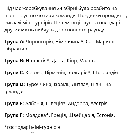
Під час жеребкування 24 збірні було розбито на
шість груп по чотири команди. Поєдинки пройдуть у
вигляді міні-турнірів. Переможці груп та володарі
других місць вийдуть до основного раунду.
Група А:
Чорногорія, Німеччина*, Сан-Марино,
Гібралтар.
Група В:
Норвегія*, Данія, Кіпр, Мальта.
Група С:
Косово, Вірменія, Болгарія*, Шотландія.
Група D:
Туреччина, Ізраїль, Литва*, Північна
Ірландія.
Група E:
Албанія, Швеція*, Андорра, Австрія.
Група F:
Молдова*, Греція, Швейцарія, Естонія.
*господарі міні-турнірів.