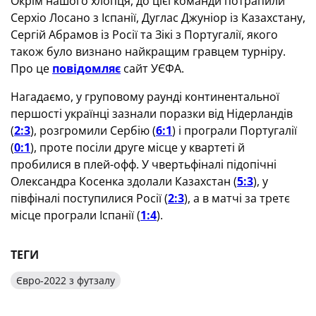
Окрім нашого хлопця, до цієї команди потрапили
Серхіо Лосано з Іспанії, Дуглас Джуніор із Казахстану,
Сергій Абрамов із Росії та Зікі з Португалії, якого
також було визнано найкращим гравцем турніру.
Про це
повідомляє
сайт УЄФА.
Нагадаємо, у груповому раунді континентальної
першості українці зазнали поразки від Нідерландів
(
2:3
), розгромили Сербію (
6:1
) і програли Португалії
(
0:1
), проте посіли друге місце у квартеті й
пробилися в плей-офф. У чвертьфіналі підопічні
Олександра Косенка здолали Казахстан (
5:3
), у
півфіналі поступилися Росії (
2:3
), а в матчі за третє
місце програли Іспанії (
1:4
).
ТЕГИ
Євро-2022 з футзалу