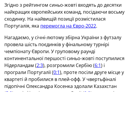
Згідно з рейтингом синьо-жовті входять до десятки
найкращих європейських команд, посідаючи восьму
сходинку. На найвищій позиції розмістилася
Португалія, яка
перемогла на Євро-2022
.
Нагадаємо, у січні-лютому збірна України з футзалу
провела шість поєдинків у фінальному турнірі
чемпіонату Європи. У груповому раунді
континентальної першості синьо-жовті поступилися
Нідерландам (
2:3
), розгромили Сербію (
6:1
) і
програли Португалії (
0:1
), проте посіли друге місце у
квартеті й пробилися в плей-офф. У чвертьфіналі
підопічні Олександра Косенка здолали Казахстан
(
5:3
), у півфіналі поступилися Росії (
2:3
), а в матчі за
третє місце програли Іспанії (
1:4
).
Рейтинг УЄФА для збірних із футзалу
Команда
Коефіцієнт