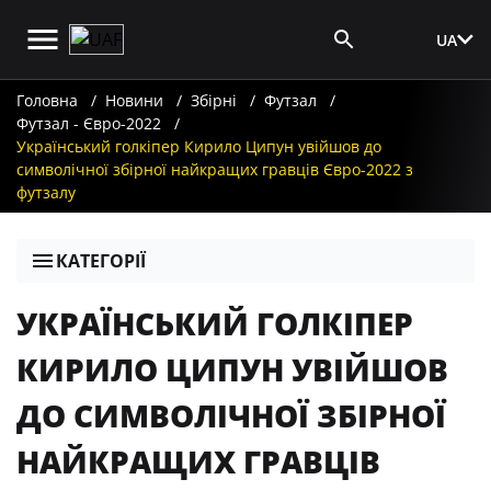
UA
Вхід для ЗМІ
Головна
Новини
Збірні
Футзал
Футзал - Євро-2022
Український голкіпер Кирило Ципун увійшов до
символічної збірної найкращих гравців Євро-2022 з
футзалу
КАТЕГОРІЇ
УКРАЇНСЬКИЙ ГОЛКІПЕР
КИРИЛО ЦИПУН УВІЙШОВ
ДО СИМВОЛІЧНОЇ ЗБІРНОЇ
НАЙКРАЩИХ ГРАВЦІВ