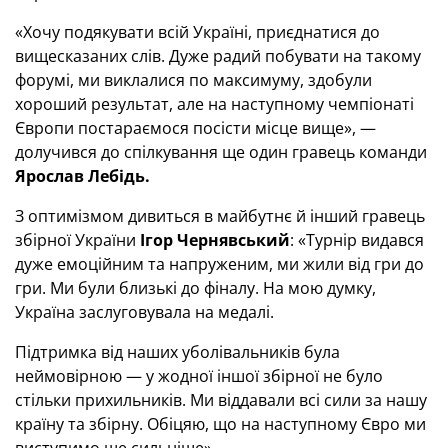
«Хочу подякувати всій Україні, приєднатися до
вищесказаних слів. Дуже радий побувати на такому
форумі, ми виклалися по максимуму, здобули
хороший результат, але на наступному чемпіонаті
Європи постараємося посісти місце вище», —
долучився до спілкування ще один гравець команди
Ярослав Лебідь.
З оптимізмом дивиться в майбутнє й інший гравець
збірної України
Ігор Чернявський
: «Турнір видався
дуже емоційним та напруженим, ми жили від гри до
гри. Ми були близькі до фіналу. На мою думку,
Україна заслуговувала на медалі.
Підтримка від наших уболівальників була
неймовірною — у жодної іншої збірної не було
стільки прихильників. Ми віддавали всі сили за нашу
країну та збірну. Обіцяю, що на наступному Євро ми
виступимо ще сильніше».