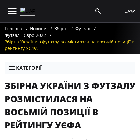
UA
Вхід для ЗМІ
Головна
Новини
Збірні
Футзал
Футзал - Євро-2022
Збірна України з футзалу розмістилася на восьмій позиції в
рейтингу УЄФА
КАТЕГОРІЇ
ЗБІРНА УКРАЇНИ З ФУТЗАЛУ
РОЗМІСТИЛАСЯ НА
ВОСЬМІЙ ПОЗИЦІЇ В
РЕЙТИНГУ УЄФА