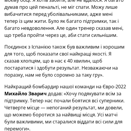
думав про цей пенальті, не міг спати. Можу лише
вибачитися перед уболівальниками, адже мені
тепер із цим жити. Було як багато підтримки, так і
багато невдоволення. Але один тренер сказав мені,
що треба пройти через це, аби стати сильнішим.
Поєдинок з Іспанією також був важливим і хорошим
для того, щоб показати свої найкращі якості. Я
сказав хлопцям, що в нас є 40 хвилин, щоб
постаратися і здобути результат. Незважаючи на
поразку, нам не було соромно за таку гру».
Найкращий бомбардир нашої команди на Євро-2022
Михайло Зварич
додав: «Хочу подякувати всім за
підтримку. Тепер нас почали боятися всі суперники.
Четверте місце — непоганий результат, ми довели,
що можемо боротися за найвищі місця. Усі матчі
були важливими, ми старалися віддати всі сили для
перемоги».