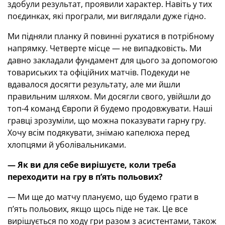
здобули результат, проявили характер. Навіть у тих
поєдинках, які програли, ми виглядали дуже гідно.
Ми підняли планку й повинні рухатися в потрібному
напрямку. Четверте місце — не випадковість. Ми
давно закладали фундамент для цього за допомогою
товариських та офіційних матчів. Подекуди не
вдавалося досягти результату, але ми йшли
правильним шляхом. Ми досягли свого, увійшли до
топ-4 команд Європи й будемо продовжувати. Наші
гравці зрозуміли, що можна показувати гарну гру.
Хочу всім подякувати, знімаю капелюха перед
хлопцями й уболівальниками.
— Як ви для себе вирішуєте, коли треба
переходити на гру в п
’
ять польових
?
— Ми ще до матчу плануємо, що будемо грати в
п’ять польових, якщо щось піде не так. Це все
вирішується по ходу гри разом з асистентами, також