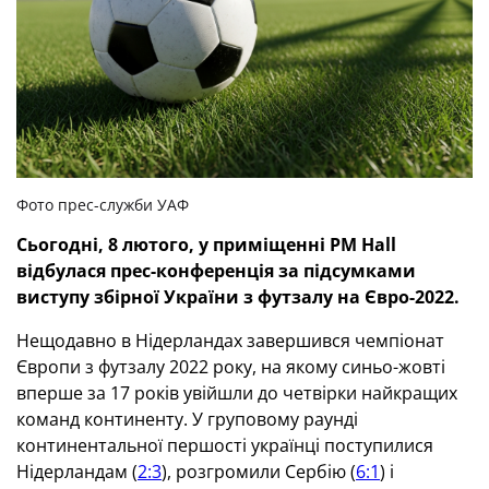
Фото прес-служби УАФ
Сьогодні, 8 лютого, у приміщенні
PM
Hall
відбулася прес-конференція за підсумками
виступу збірної України з футзалу на Євро-2022.
Нещодавно в Нідерландах завершився чемпіонат
Європи з футзалу 2022 року, на якому синьо-жовті
вперше за 17 років увійшли до четвірки найкращих
команд континенту. У груповому раунді
континентальної першості українці поступилися
Нідерландам (
2:3
), розгромили Сербію (
6:1
) і