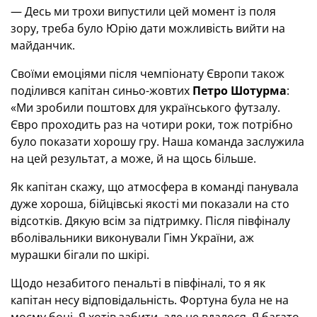
— Десь ми трохи випустили цей момент із поля
зору, треба було Юрію дати можливість вийти на
майданчик.
Своїми емоціями після чемпіонату Європи також
поділився капітан синьо-жовтих
Петро Шотурма
:
«Ми зробили поштовх для українського футзалу.
Євро проходить раз на чотири роки, тож потрібно
було показати хорошу гру. Наша команда заслужила
на цей результат, а може, й на щось більше.
Як капітан скажу, що атмосфера в команді панувала
дуже хороша, бійцівські якості ми показали на сто
відсотків. Дякую всім за підтримку. Після півфіналу
вболівальники виконували Гімн України, аж
мурашки бігали по шкірі.
Щодо незабитого пенальті в півфіналі, то я як
капітан несу відповідальність. Фортуна була не на
моєму боці. Я хотів забити, але не вдалося. Я багато