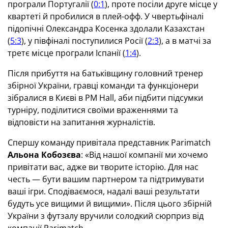
програли Португалії (
0:1
), проте посіли друге місце у
квартеті й пробилися в плей-офф. У чвертьфіналі
підопічні Олександра Косенка здолали Казахстан
(
5:3
), у півфіналі поступилися Росії (
2:3
), а в матчі за
третє місце програли Іспанії (
1:4
).
Після прибуття на батьківщину головний тренер
збірної України, гравці команди та функціонери
зібралися в Києві в PM Hall, аби підбити підсумки
турніру, поділитися своїми враженнями та
відповісти на запитання журналістів.
Спершу команду привітала представник Parimatch
Альона Кобозєва
: «Від нашої компанії ми хочемо
привітати вас, адже ви творите історію. Для нас
честь — бути вашим партнером та підтримувати
ваші ігри. Сподіваємося, надалі ваші результати
будуть усе вищими й вищими». Після цього збірній
України з футзалу вручили солодкий сюрприз від
компанії Parimatch.