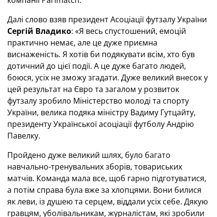
Далі слово взяв президент Асоціації футзалу України
Сергій Владико
: «Я весь спустошений, емоцій
практично немає, але це дуже приємна
виснаженість. Я хотів би подякувати всім, хто був
дотичний до цієї події. А це дуже багато людей,
боюся, усіх не зможу згадати. Дуже великий внесок у
цей результат на Євро та загалом у розвиток
футзалу зробило Міністерство молоді та спорту
України, велика подяка міністру Вадиму Гутцайту,
президенту Української асоціації футболу Андрію
Павелку.
Пройдено дуже великий шлях, було багато
навчально-тренувальних зборів, товариських
матчів. Команда мала все, щоб гарно підготуватися,
а потім справа була вже за хлопцями. Вони билися
як леви, із душею та серцем, віддали усіх себе. Дякую
гравцям, уболівальникам, журналістам, які зробили