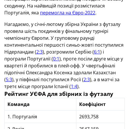
сходинку. На найвищій позиції розмістилася
Португалія, яка
перемогла на Євро-2022
.
Нагадаємо, у січні-лютому збірна України з футзалу
провела шість поєдинків у фінальному турнірі
чемпіонату Європи. У груповому раунді
континентальної першості синьо-жовті поступилися
Нідерландам (
2:3
), розгромили Сербію (
6:1
) і
програли Португалії (
0:1
), проте посіли друге місце у
квартеті й пробилися в плей-офф. У чвертьфіналі
підопічні Олександра Косенка здолали Казахстан
(
5:3
), у півфіналі поступилися Росії (
2:3
), а в матчі за
третє місце програли Іспанії (
1:4
).
Рейтинг УЄФА для збірних із футзалу
Команда
Коефіцієнт
1. Португалія
2693,758