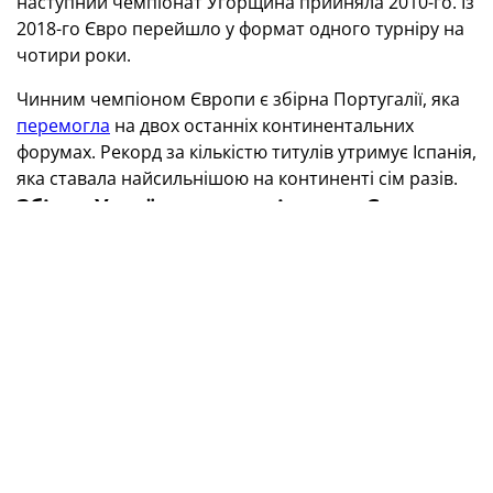
наступний чемпіонат Угорщина прийняла 2010-го. Із
2018-го Євро перейшло у формат одного турніру на
чотири роки.
Чинним чемпіоном Європи є збірна Португалії, яка
перемогла
на двох останніх континентальних
форумах. Рекорд за кількістю титулів утримує Іспанія,
яка ставала найсильнішою на континенті сім разів.
Збірна України на чемпіонатах Європи
Збірна України пробилася до фінальної частини ЧЄ
відразу ж, у 1996-му. Той турнір мав
експериментальний характер, й у вирішальній його
стадії брали участь лише шість команд. Синьо-жовті
під керівництвом Геннадія Лисенчука посіли п'яте
місце, перегравши в очному двобої збірну
Нідерландів — 4:3 ОТ.
Наступну європейську першість українці
пропустили, поступившись у ключовому матчі