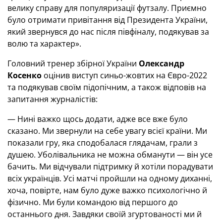
велику справу для популяризації футзалу. Приємно
було отримати привітання від Президента України,
який звернувся до нас після півфіналу, подякував за
волю та характер».
Головний тренер збірної України
Олександр
Косенко
оцінив виступ синьо-жовтих на Євро-2022
та подякував своїм підопічним, а також відповів на
запитання журналістів:
— Нині важко щось додати, адже все вже було
сказано. Ми звернули на себе увагу всієї країни. Ми
показали гру, яка сподобалася глядачам, грали з
душею. Уболівальника не можна обманути — він усе
бачить. Ми відчували підтримку й хотіли порадувати
всіх українців. Усі матчі пройшли на одному диханні,
хоча, повірте, нам було дуже важко психологічно й
фізично. Ми були командою від першого до
останнього дня. Завдяки своїй згуртованості ми й