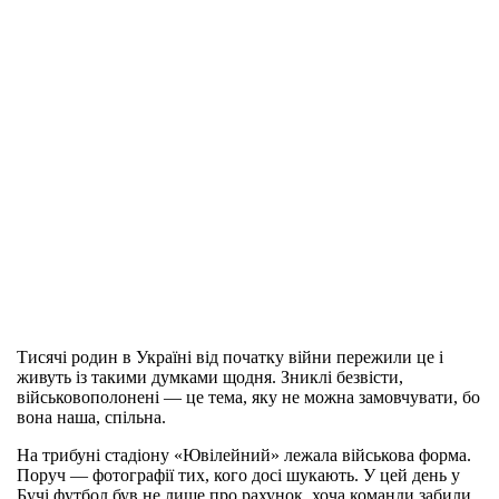
Тисячі родин в Україні від початку війни пережили це і
живуть із такими думками щодня. Зниклі безвісти,
військовополонені — це тема, яку не можна замовчувати, бо
вона наша, спільна.
На трибуні стадіону «Ювілейний» лежала військова форма.
Поруч — фотографії тих, кого досі шукають. У цей день у
Бучі футбол був не лише про рахунок, хоча команди забили