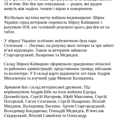
18 м’ячів. Він був про очікування — родин, які щодня
живуть між надією, тишею і вірою в повернення.
Футбольна частина матчу вийшла видовищною: Збірна
України серед ветеранів перемогла Збірну Київщини з
рахунком 10:8, але головний результат цього дня був не на
табло.
У збірної України особливо небезпечною була пара
Селезньов — Лисенко, на рахунку яких чотири та три забиті
м’ячі відповідно.
Також за ветеранів забивали
Старгородський, Назаренко та Медведєв.
Склад Збірної Київщини сформували працівники обласної
та районних адміністрацій, представники громад, військові
та волонтери. У її складі варто відзначити хет-трик Андрія
Михальчука та влучний удар Миколи Калашника.
Зірковим був і склад ветеранської дружини. Під
керівництвом Андрія Біби на поле вийшли Едуард
Цихмейструк, Сергій Нагорняк, Юрій Максимов, Сергій
Погорілий, Євген Селезньов, Сергій Назаренко, Віталій
Мандзюк, Володимир Лисенко, Артем Старгородський,
Володимир Бондаренко, Геннадій Медведєв, В’ячеслав
Свідерський, Віталій Самойлов та Олександр