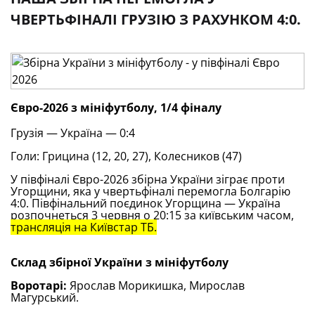
ЧВЕРТЬФІНАЛІ ГРУЗІЮ З РАХУНКОМ 4:0.
Євро-2026 з мініфутболу, 1/4
фіналу
Грузія — Україна — 0:4
Голи: Грицина (12, 20, 27), Колесников (47)
У півфіналі Євро-2026 збірна України зіграє проти
Угорщини, яка у чвертьфіналі перемогла Болгарію
4:0. Півфінальний поєдинок Угорщина — Україна
розпочнеться 3 червня о 20:15 за київським часом,
трансляція на Київстар ТБ.
Склад збірної України з мініфутболу
Воротарі:
Ярослав Морикишка, Мирослав
Магурський.