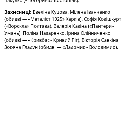
Вакулко («Погорина» Костопіль).
Захисниці:
Евеліна Куцова, Мілена Іванченко
(обидві — «Металіст 1925» Харків), Софія Козішкурт
(«Ворскла» Полтава), Валерія Казіна («Пантери»
Умань), Поліна Назаренко, Ірина Олійниченко
(обидві — «Кривбас» Кривий Ріг), Вікторія Савкіна,
Зоряна Гладун (обидві — «Ладомир» Володимир).
Півзахисниці:
Анастасія Белкіна («Кривбас» Кривий
Ріг), Марія Осадча («ЕМС-Поділля» Вінниця), Вероніка
Дерев’янко («ЕМС-Поділля» Вінниця), Катерина
Деркач («Погорина» Костопіль).
Нападниці:
Дар’я Колодій («Металіст 1925» Харків),
Каріна Леспух («Колос» Ковалівка), Аріна Паскаренко
(«ЕМС-Поділля» Вінниця).
ТЕГИ