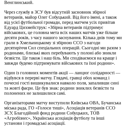
Венглинський.
Через службу в ЗСУ був відсутній засновник збірної
ветеранів, майор Олег Собуцький. Від його імені, а також
від усієї футбольної громади, перед матчем усіх привітав
Едуард Цихмейструк: «Збірна ветеранів підтримує
військових, це головна мета всіх наших матчів уже більше
десяти років, з часу нашого заснування. Кілька днів тому ми
грали в Хмельницькому зі збірною ССО з нагоди
десятиріччя Сил спеціальних операцій. Сьогодні ми разом з
родинами, близькі яких перебувають у полоні або зникли
безвісти. Це також і наш біль. Ми сподіваємося на краще і
завжди будемо підтримувати військових та їхні родини».
Один із головних моментів акції — ланцюг солідарності —
відбувся в перерві матчу. Глядачі, гравці обох команд і
почесні гості вишикувалися навколо поля, запаливши сині
та жовті фаєри. Це був знак: родини зниклих безвісти та
полонених не залишилися самі.
Організаторами матчу виступили Київська ОВА, Бучанська
міська рада, ГО «Голоси тиші», Асоціація ветеранів ССО
ЗСУ, Благодійний фонд родини Собуцьких, ТОВ
«Агробізнес», Українська асоціація футболу та інші
установи і громадські асоціації.