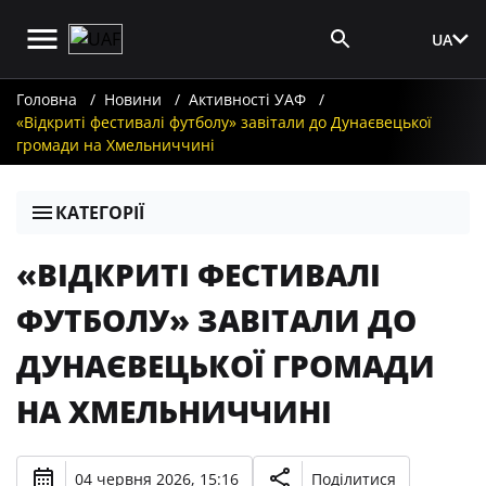
UA
Вхід для ЗМІ
Головна
Новини
Активності УАФ
«Відкриті фестивалі футболу» завітали до Дунаєвецької
громади на Хмельниччині
КАТЕГОРІЇ
«ВІДКРИТІ ФЕСТИВАЛІ
ФУТБОЛУ» ЗАВІТАЛИ ДО
ДУНАЄВЕЦЬКОЇ ГРОМАДИ
НА ХМЕЛЬНИЧЧИНІ
04 червня 2026, 15:16
Поділитися