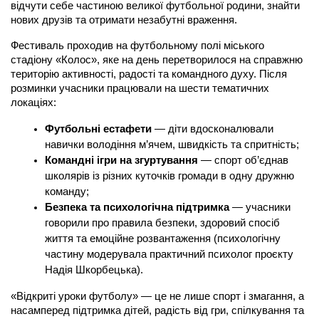
відчути себе частиною великої футбольної родини, знайти 
нових друзів та отримати незабутні враження.
Фестиваль проходив на футбольному полі міського 
стадіону «Колос», яке на день перетворилося на справжню 
територію активності, радості та командного духу. Після 
розминки учасники працювали на шести тематичних 
локаціях:
Футбольні естафети
 — діти вдосконалювали 
навички володіння м’ячем, швидкість та спритність;
Командні ігри на згуртування
 — спорт об’єднав 
школярів із різних куточків громади в одну дружню 
команду;
Безпека та психологічна підтримка
 — учасники 
говорили про правила безпеки, здоровий спосіб 
життя та емоційне розвантаження (психологічну 
частину модерувала практичний психолог проєкту 
Надія Шкорбецька).
«Відкриті уроки футболу» — це не лише спорт і змагання, а 
насамперед підтримка дітей, радість від гри, спілкування та 