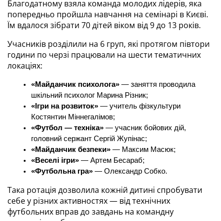
Благодатному взяла команда молодих лідерів, яка 
попередньо пройшла навчання на семінарі в Києві. 
Їм вдалося зібрати 70 дітей віком від 9 до 13 років.
Учасників розділили на 6 груп, які протягом півтори 
години по черзі працювали на шести тематичних 
локаціях:
«Майданчик психолога»
 — заняття проводила 
шкільний психолог Марина Різник;
«Ігри на розвиток»
 — учитель фізкультури 
Костянтин Міннегалімов;
«Футбол — техніка»
 — учасник бойових дій, 
головний сержант Сергій Жупінас;
«Майданчик безпеки»
 — Максим Масюк;
«Веселі ігри»
 — Артем Бесараб;
«Футбольна гра»
 — Олександр Собко.
Така ротація дозволила кожній дитині спробувати 
себе у різних активностях — від технічних 
футбольних вправ до завдань на командну 