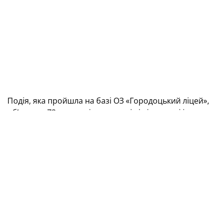
Подія, яка пройшла на базі ОЗ «Городоцький ліцей»,
об’єднала 72 учасників — хлопців і дівчат, які із
захопленням долучалися до різноманітних
футбольних активностей. На дітей чекали силові
вправи, завдання на ведення та зупинку м’яча,
перетягування канату, вправи на рівновагу й
концентрацію, а також навчальна гра у футбол.
Окрім спортивної складової, учасники мали змогу
долучитися до занять із психологами Центру
життєстійкості, де вчилися працювати в команді,