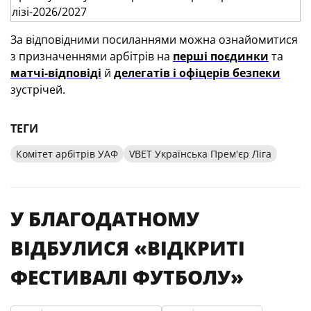
За відповідними посиланнями можна ознайомитися
з призначеннями арбітрів на
перші поєдинки
та
матчі-відповіді
й
делегатів і офіцерів безпеки
зустрічей.
ТЕГИ
Комітет арбітрів УАФ
VBET Українська Прем'єр Ліга
У БЛАГОДАТНОМУ
ВІДБУЛИСЯ «ВІДКРИТІ
ФЕСТИВАЛІ ФУТБОЛУ»