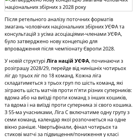
Після ретельного аналізу поточних форматів
змагань чоловічих національних збірних УЄФА та
консультацій з усіма асоціаціями-членами УЄФА,
було затверджено нову концепцію для
впровадження після чемпіонату Європи 2028.
У новій структурі
Ліга націй УЄФА
, починаючи з
розіграшу 2028/29, перейде від нинішніх чотирьох
ліг до трьох ліг по 18 команд. Кожна ліга
складатиметься з трьох груп по шість команд, які
зіграють шість матчів проти п'яти різних суперників:
вдома або на виїзді проти команд з інших кошиків,
та вдома і на виїзді проти суперника зі свого кошика.
З 55-ма учасниками,
Ліга C включатиме одну групу з
семи команд, календар якої розпочнеться на одне
вікно раніше. Чвертьфінали,
ф
інал чотирьох та
стикові матчі за підвищення/пониження у класі