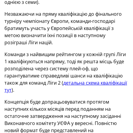
однією з семи).
Незважаючи на пряму кваліфікацію до фінального
турніру
чемпіонату Європи
, команди-господарі
братимуть участь у Європейській кваліфікації
з
метою визначити їхні позиції в
наступному
розіграші Ліги націй.
Команди з найвищим рейтингом у кожній групі Ліги
1 кваліфікуються напряму, тоді як решта місць буде
розподілена через систему плей-оф, що
гарантуватиме справедливі шанси на кваліфікацію
також для команд Ліги 2 (
детальна схема кваліфікації
тут
).
Концепція буде допрацьовуватися протягом
наступних кількох місяців перед поданням на
остаточне затвердження на наступному засіданні
Виконавчого комітету УЄФА у вересні. Повн
істю
нов
ий
формат буде представлений на