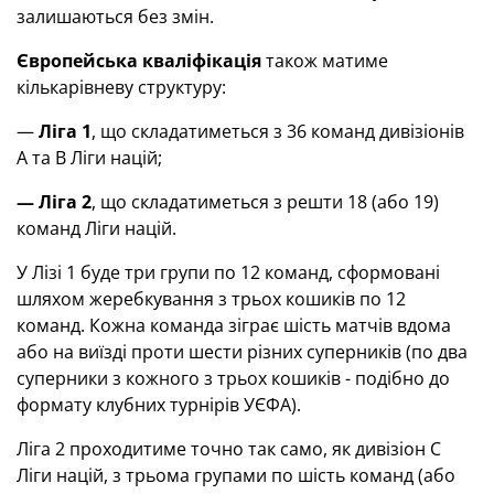
залишаються без
змін.
Європейська кваліфікація
також матиме
кількарівневу
структуру:
—
Ліга 1
, що складатиметься з 36 команд
дивізіонів
А та В
Ліги націй
;
— Л
іга 2
, що складатиметься з решти 18 (або 19)
команд
Ліги націй
.
У Лізі 1 буде три групи по 12 команд, сформовані
шляхом жеребкування з трьох кошиків по 12
команд. Кожна команда зіграє шість матчів вдома
або на виїзді проти шести різних суперників
(
по два
суперники
з кожного
з трьох
кошик
ів -
подібно до
формату клубних турнірів УЄФА
)
.
Ліга 2 проходитиме точно так само, як
дивізіон
C
Ліги націй
, з трьома групами по шість команд (або