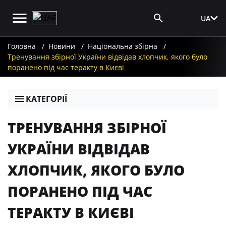
UA
Вхід для ЗМІ
Головна
Новини
Національна збірна
Тренування збірної України відвідав хлопчик, якого було
поранено під час теракту в Києві
КАТЕГОРІЇ
ТРЕНУВАННЯ ЗБІРНОЇ
УКРАЇНИ ВІДВІДАВ
ХЛОПЧИК, ЯКОГО БУЛО
ПОРАНЕНО ПІД ЧАС
ТЕРАКТУ В КИЄВІ