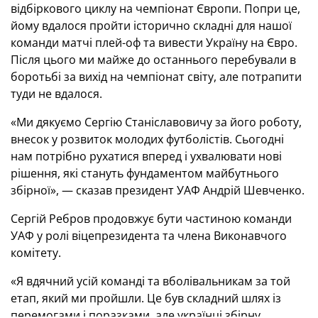
відбіркового циклу на чемпіонат Європи. Попри це,
йому вдалося пройти історично складні для нашої
команди матчі плей-оф та вивести Україну на Євро.
Після цього ми майже до останнього перебували в
боротьбі за вихід на чемпіонат світу, але потрапити
туди не вдалося.
«Ми дякуємо Сергію Станіславовичу за його роботу,
внесок у розвиток молодих футболістів. Сьогодні
нам потрібно рухатися вперед і ухвалювати нові
рішення, які стануть фундаментом майбутнього
збірної», — сказав президент УАФ Андрій Шевченко.
Сергій Ребров продовжує бути частиною команди
УАФ у ролі віцепрезидента та члена Виконавчого
комітету.
«Я вдячний усій команді та вболівальникам за той
етап, який ми пройшли. Це був складний шлях із
перемогами і поразками, але українці збірну