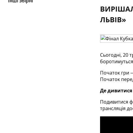
Інші збірні
ВИРІШАЛ
ЛЬВІВ»
Сьогодні, 20 
боротимуться 
Початок гри —
Початок перед
Де дивитися
Подивитися ф
трансляція до