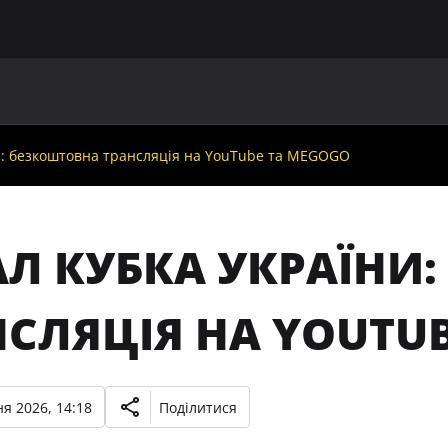
ГОЛОВНА
ПРО УАФ
ЗБІРНІ
ЧЛЕНИ УАФ
НО
и: безкоштовна трансляція на YouTube та MEGOGO
АЛ КУБКА УКРАЇНИ
НСЛЯЦІЯ НА YOUTU
я 2026, 14:18
Поділитися