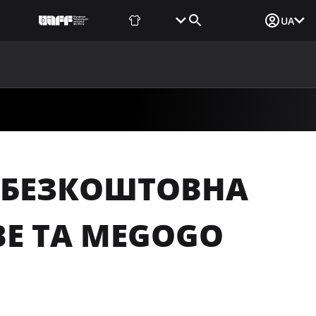
Фаншоп
Квитки
Вхід для ЗМІ
UA
ВИНИ
МЕДІА
ДОКУМЕНТИ
UAF DATA CENTER
: БЕЗКОШТОВНА
BE ТА MEGOGO