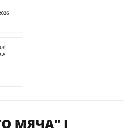
2026
дні
сця
О МЯЧА" І