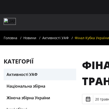
Головна
Новини
Активності УАФ
Фінал Кубка Україн
КАТЕГОРІЇ
ФІН
Активності УАФ
ТРА
Національна збірна
Жіноча збірна України
20 травн