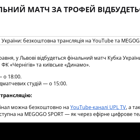
ЬНИЙ МАТЧ ЗА ТРОФЕЙ ВІДБУДЕТЬСЯ
травня, у Львові відбудеться фінальний матч Кубка Україн
ФК «Чернігів» та київське «Динамо». 
 о 18:00. 
матчевих студій — о 15:00.
 трансляцію:
інал можна безкоштовно на
YouTube-каналі UPL TV
, а т
ступна на MEGOGO SPORT — як через ефірне цифрове теле