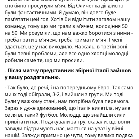
спокійно просунули м’яч. Від Оличенка дії дійсно 
були фантастичними. Я думаю, він довго буде 
пам’ятати цей гол. Хотів би відмітити загалом нашу 
команду, тому що ми грали з м’ячем, володіння 50 
на 50. Ми розуміли, що нам важко боротися з ними - 
треба грати з м’ячем, треба тримати м’яч. І мені 
здається, це у нас виходило. На жаль, в третій зоні 
були певні проблеми, але все одно хлопці молодці і 
робили саме те, що ми просили.
- Після матчу представник збірної Італії зайшов 
у вашу роздягальню.
- Так було, до речі, і на попередньому Євро. Так само 
ми їх тоді обіграли, 3-2, і вийшли з групи. Ми тоді 
були у важкому стані, нам потрібна була перемога. 
Зараз я дуже здивований, що Італія вилетіла, ну але 
се ля ві, такий футбол. Молодці, що знайшли сили 
привітати нас. Подякували за гру, сказали, що вони 
завжди підтримують нас, мається на увазі у війні 
нашій. Завжди приємно це чути, тому велика подяка 