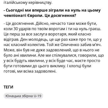
італійському керівництву.
- Сьогодні ми вперше зіграли на нуль на цьому 
чемпіонаті Європи. Це досягнення?
- Це досягнення. Дійсно, нечасто таке може бути, 
коли 30 ударів по твоїм воротам і ти на нуль граєш. 
Це перш за все заслуга воротаря, який класно 
відіграв. Ден молодець, це ще раз каже про те, що у 
нас класний колектив. Той же Оличенко забив м’яч. 
Може, він був не дуже задоволений, що в нього не 
було ані хвилини. Але ми спілкувалися, говорили, що 
у всіх будуть хвилини, у всіх буде час, маєте просто 
бути готовими до цього виклику. І хлопці були 
готові, ми всіма задоволені.
ТЕГИ
Юнацька збірна U-19