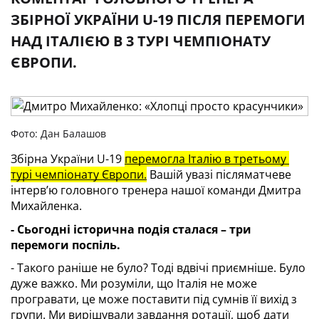
ЗБІРНОЇ УКРАЇНИ U-19 ПІСЛЯ ПЕРЕМОГИ
НАД ІТАЛІЄЮ В 3 ТУРІ ЧЕМПІОНАТУ
ЄВРОПИ.
Фото: Дан Балашов
Збірна України U-19
перемогла Італію в третьому 
турі чемпіонату Європи.
 Вашій увазі післяматчеве 
інтерв’ю головного тренера нашої команди Дмитра 
Михайленка.
- Сьогодні історична подія сталася – три 
перемоги поспіль.
- Такого раніше не було? Тоді вдвічі приємніше. Було 
дуже важко. Ми розуміли, що Італія не може 
програвати, це може поставити під сумнів її вихід з 
групи. Ми вирішували завдання ротації, щоб дати 