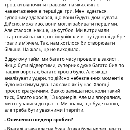
трошки відпочити гравцям, на яких лягло 
навантаження в перші дві гри. Мені здається, 
супернику здавалося, що вони будуть домінувати. 
Дійсно, можливо, вони могли забивати першими. 
Але сталося інакше, це футбол. Ми витримали 
стартовий натиск, потім увійшли в гру і доволі добре 
грали з м’ячем. Так, нам хотілося би створювати 
більше. На жаль, це не виходило.
В другому таймі ми багато часу провели в захисті. 
Якщо бути відвертими, суперник дуже багато бив по 
наших воротах, багато кросів було. Але якщо 
аналізувати удари, то дійсно небезпечних моментів 
було максимум два. Так само як і у нас. Хлопці 
просто красунчики. Важко захищатися, коли такий 
тиск, багато кросів, 13 корнерів. Але ми впоралися, 
ми готувалися до цього. Ми знали, що буде важко, 
але треба бути уважними і терпіти.
- Оличенко шедевр зробив?
- Взагалі атака класна була. Атака була через центр, 