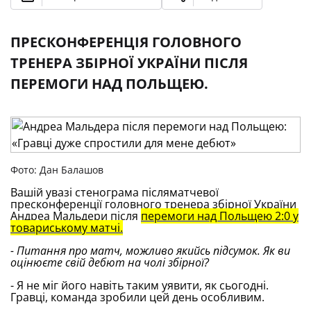
ПРЕСКОНФЕРЕНЦІЯ ГОЛОВНОГО
ТРЕНЕРА ЗБІРНОЇ УКРАЇНИ ПІСЛЯ
ПЕРЕМОГИ НАД ПОЛЬЩЕЮ.
Фото: Дан Балашов
Вашій увазі стенограма післяматчевої
пресконференції головного тренера збірної України
Андреа Мальдери після
перемоги над Польщею 2:0 у
товариському матчі.
- Питання про матч, можливо якийсь підсумок. Як ви
оцінюєте свій дебют на чолі збірної?
- Я не міг його навіть таким уявити, як сьогодні.
Гравці, команда зробили цей день особливим.