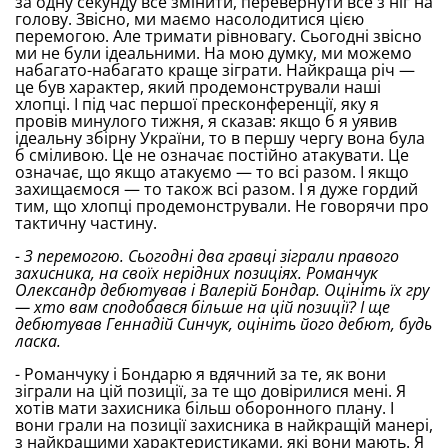
за одну секунду все змінити, перевернути все з ніг на
голову. Звісно, ми маємо насолодитися цією
перемогою. Але тримати рівновагу. Сьогодні звісно
ми не були ідеальними. На мою думку, ми можемо
набагато-набагато краще зіграти. Найкраща річ —
це був характер, який продемонстрували наші
хлопці. І під час першої пресконференції, яку я
провів минулого тижня, я сказав: якщо б я уявив
ідеальну збірну України, то в першу чергу вона була
б сміливою. Це не означає постійно атакувати. Це
означає, що якщо атакуємо — то всі разом. І якщо
захищаємося — то також всі разом. І я дуже гордий
тим, що хлопці продемонстрували. Не говорячи про
тактичну частину.
- З перемогою. Сьогодні два гравці зіграли правого
захисника, на своїх нерідних позиціях. Романчук
Олександр дебютував і Валерій Бондар. Оцініть їх гру
— хто вам сподобався більше на цій позиції? І ще
дебютував Геннадій Синчук, оцініть його дебют, будь
ласка.
- Романчуку і Бондарю я вдячний за те, як вони
зіграли на цій позиції, за те що довірилися мені. Я
хотів мати захисника більш оборонного плану. І
вони грали на позиції захисника в найкращій манері,
з найкращими характеристиками, які вони мають. Я