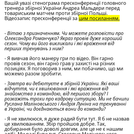
Вашій увазі стенограма пресконференції головного
тренера збірної України Андреа Мальдери перед
товариським матчем проти збірної Польщі.
Відеозапис пресконференції за
цим посиланням.
- Вітаю з призначенням. Чи можете розповісти про
Олександра Романчука? Якраз провів дуже хороший
сезон. Чому ви його викликали і які враження від
перших тренувань з ним?
- Я вивчав його манеру гри по відео. Він гарно
провів сезон, він гарно грав у захисті на різних
позиціях. Я поговорив з ним, ми побачимо, що ми
можемо разом зробити.
- Завтра ви дебютуєте в збірній України. Які ваші
відчуття, чи є хвилювання і які враження від
знайомства з командою, від першого збору? І
розкажіть трохи про кадрову ситуацію. Ми не бачили
Руслана Маліновського і Андрія Луніна на тренуванні
в Україні, чи доєднаються вони до команди?
- Я не хвилююся, я дуже радий бути тут. Я б не назвав
це хвилюванням. Збір пройшов добре. Так,
добирання було доволі довгим, але це не є нашим
алібі. Ми раді бути тут. Стосовно Маліновського —