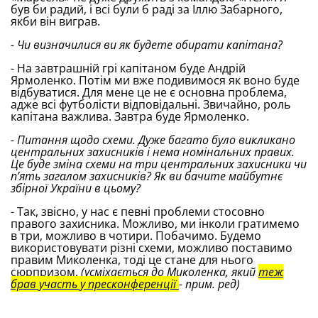
був би радий, і всі були б раді за Іллю Забарного,
якби він виграв.
- Чи визначилися ви як будете обирати капітана?
- На завтрашній грі капітаном буде Андрій
Ярмоленко. Потім ми вже подивимося як воно буде
відбуватися. Для мене це не є основна проблема,
адже всі футболісти відповідальні. Звичайно, роль
капітана важлива. Завтра буде Ярмоленко.
- Питання щодо схеми. Дуже багато було викликано
центральних захисників і нема номінальних правих.
Це буде зміна схеми на три центральних захисники чи
п’ять загалом захисників? Як ви бачите майбутнє
збірної України в цьому?
- Так, звісно, у нас є певні проблеми стосовно
правого захисника. Можливо, ми інколи гратимемо
в три, можливо в чотири. Побачимо. Будемо
використовувати різні схеми, можливо поставимо
правим Миколенка, тоді це стане для нього
сюрпризом.
(усміхається до Миколенка, який
теж
брав участь у пресконференції
- прим. ред)