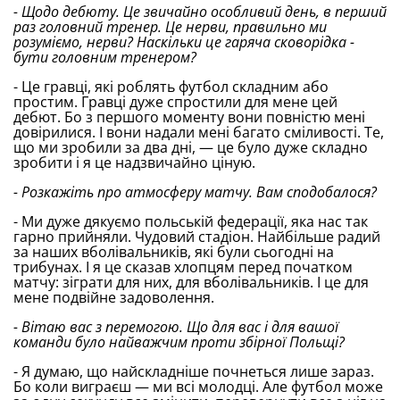
- Щодо дебюту. Це звичайно особливий день, в перший
раз головний тренер. Це нерви, правильно ми
розуміємо, нерви? Наскільки це гаряча сковорідка -
бути головним тренером?
- Це гравці, які роблять футбол складним або
простим. Гравці дуже спростили для мене цей
дебют. Бо з першого моменту вони повністю мені
довірилися. І вони надали мені багато сміливості. Те,
що ми зробили за два дні, — це було дуже складно
зробити і я це надзвичайно ціную.
- Розкажіть про атмосферу матчу. Вам сподобалося?
- Ми дуже дякуємо польській федерації, яка нас так
гарно прийняли. Чудовий стадіон. Найбільше радий
за наших вболівальників, які були сьогодні на
трибунах. І я це сказав хлопцям перед початком
матчу: зіграти для них, для вболівальників. І це для
мене подвійне задоволення.
- Вітаю вас з перемогою. Що для вас і для вашої
команди було найважчим проти збірної Польщі?
- Я думаю, що найскладніше почнеться лише зараз.
Бо коли виграєш — ми всі молодці. Але футбол може