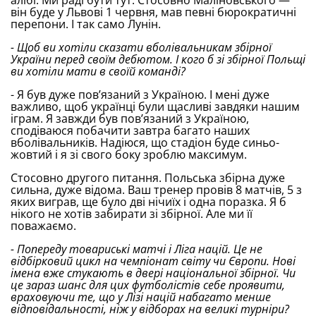
він буде у Львові 1 червня, мав певні бюрократичні
перепони. І так само Лунін.
- Щоб ви хотіли сказати вболівальникам збірної
України перед своїм дебютом. І кого б зі збірної Польщі
ви хотіли мати в своїй команді?
- Я був дуже пов’язаний з Україною. І мені дуже
важливо, щоб українці були щасливі завдяки нашим
іграм. Я завжди був пов’язаний з Україною,
сподіваюся побачити завтра багато наших
вболівальників. Надіюся, що стадіон буде синьо-
жовтий і я зі свого боку зроблю максимум.
Стосовно другого питання. Польська збірна дуже
сильна, дуже відома. Ваш тренер провів 8 матчів, 5 з
яких виграв, ще було дві нічиїх і одна поразка. Я б
нікого не хотів забирати зі збірної. Але ми її
поважаємо.
- Попереду товариські матчі і Ліга націй. Це не
відбірковий цикл на чемпіонат світу чи Європи. Нові
імена вже стукають в двері національної збірної. Чи
це зараз шанс для цих футболістів себе проявити,
враховуючи те, що у Лізі націй набагато менше
відповідальності, ніж у відборах на великі турніри?