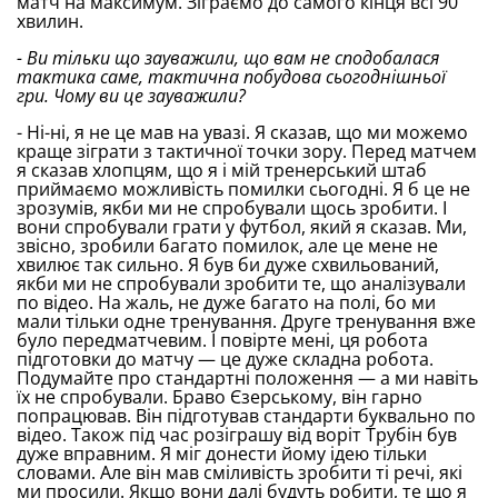
матч на максимум. Зіграємо до самого кінця всі 90
хвилин.
- Ви тільки що зауважили, що вам не сподобалася
тактика саме, тактична побудова сьогоднішньої
гри. Чому ви це зауважили?
- Ні-ні, я не це мав на увазі. Я сказав, що ми можемо
краще зіграти з тактичної точки зору. Перед матчем
я сказав хлопцям, що я і мій тренерський штаб
приймаємо можливість помилки сьогодні. Я б це не
зрозумів, якби ми не спробували щось зробити. І
вони спробували грати у футбол, який я сказав. Ми,
звісно, зробили багато помилок, але це мене не
хвилює так сильно. Я був би дуже схвильований,
якби ми не спробували зробити те, що аналізували
по відео. На жаль, не дуже багато на полі, бо ми
мали тільки одне тренування. Друге тренування вже
було передматчевим. І повірте мені, ця робота
підготовки до матчу — це дуже складна робота.
Подумайте про стандартні положення — а ми навіть
їх не спробували. Браво Єзерському, він гарно
попрацював. Він підготував стандарти буквально по
відео. Також під час розіграшу від воріт Трубін був
дуже вправним. Я міг донести йому ідею тільки
словами. Але він мав сміливість зробити ті речі, які
ми просили. Якщо вони далі будуть робити, те що я