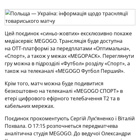
Цей поєдинок «синьо-жовтих» ексклюзивно покаже
медіасервіс
MEGOGO
. Трансляція буде доступна
на
OTT
-платформі за передплатами «Оптимальна»,
«Спорт», а також у межах «
MEGOPACK
». Переглянути
гру можна в підрозділі «Футбол» розділу «Спорт», а
також на телеканалі «
MEGOGO
Футбол Перший».
Крім того, матч можна буде подивитися
безкоштовно на телеканалі «
MEGOGO
СПОРТ» в
етері цифрового ефірного телебачення Т2 та в
кабельних мережах.
Поєдинок прокоментують Сергій Лук’яненко і Віталій
Похвала. О 17:15 розпочнеться передматчева
аналітична студія
MEGOGO
. До ведучої Олександри