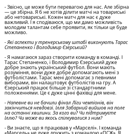
- Звісно, це може бути перевагою для нас. Але збірна
— це збірна. Я б не хотів ділити матчі на товариські
або нетовариські. Кожен матч для нас є дуже
важливий. І я сподіваюся, що ми дамо можливість
молодим талантам себе проявити, як тільки це буде
можливо.
- Які аспекти у тренерському штабі виконують Тарас
Степаненко і Володимир Єзерський?
- Я намагаюся зараз створити команду в команді. І
Тарас Степаненко, і Володимир Єзерський дуже
добре знають український футбол. Вони мають
розуміння, вони дуже добре допомагають мені з
футболістами. Тарас мені допомагає з певними
виборами, він налаштовує футболістів на гру. А
Єзерський працює більше зі стандартними
положеннями. Це є дуже цінні фахівці для мене.
- Напевне ви не бачили фінал Ліги чемпіонів, він
закінчиться невдовзі. Ілля Забарний вийшов на поле
на останні хвилини. За кого ви? Чи підтримуєте
Іллю? Чи може ви якось спілкувалися з ним?
- Ви знаєте, що я працював у «Марселі». І команда
«Марсель» не дуже дружить з командою «ПСЖ». Я