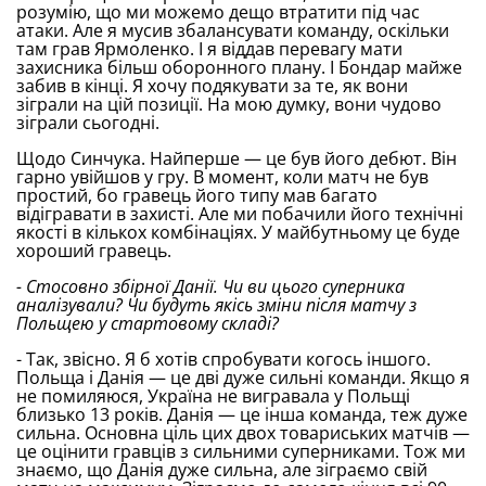
розумію, що ми можемо дещо втратити під час
атаки. Але я мусив збалансувати команду, оскільки
там грав Ярмоленко. І я віддав перевагу мати
захисника більш оборонного плану. І Бондар майже
забив в кінці. Я хочу подякувати за те, як вони
зіграли на цій позиції. На мою думку, вони чудово
зіграли сьогодні.
Щодо Синчука. Найперше — це був його дебют. Він
гарно увійшов у гру. В момент, коли матч не був
простий, бо гравець його типу мав багато
відігравати в захисті. Але ми побачили його технічні
якості в кількох комбінаціях. У майбутньому це буде
хороший гравець.
- Стосовно збірної Данії. Чи ви цього суперника
аналізували? Чи будуть якісь зміни після матчу з
Польщею у стартовому складі?
- Так, звісно. Я б хотів спробувати когось іншого.
Польща і Данія — це дві дуже сильні команди. Якщо я
не помиляюся, Україна не вигравала у Польщі
близько 13 років. Данія — це інша команда, теж дуже
сильна. Основна ціль цих двох товариських матчів —
це оцінити гравців з сильними суперниками. Тож ми
знаємо, що Данія дуже сильна, але зіграємо свій