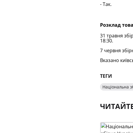
- Так.
Розклад тов
31 травня збі
18:30.
7 червня збірн
Вказано київс
ТЕГИ
Національна з
ЧИТАЙТ