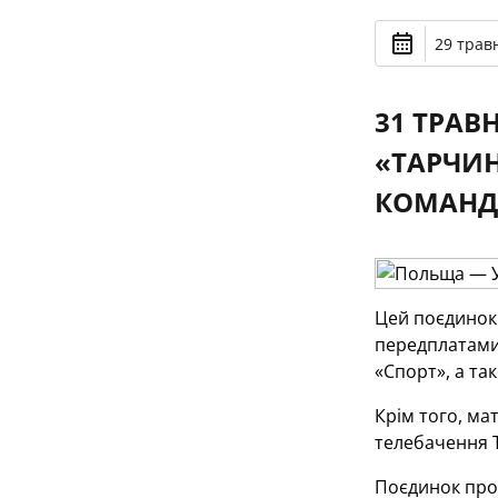
29 травн
31 ТРАВ
«ТАРЧИН
КОМАНДИ
Цей поєдинок
передплатами 
«Спорт», а та
Крім того, ма
телебачення Т
Поєдинок прок