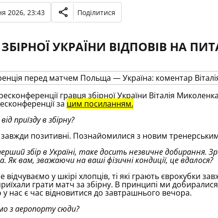
я 2026, 23:43
Поділитися
 ЗБІРНОЇ УКРАЇНИ ВІДПОВІВ НА ПИТ
есконференції гравця збірної України Віталія Миколен
есконференції за
цим посиланням.
від приїзду в збірну?
 завжди позитивні. Познайомилися з новим тренерським 
перший збір в Україні, таке досить незвичне добирання. З
. Як вам, зважаючи на ваші фізичні кондиції, це вдалося?
е відчуваємо у шкірі хлопців, ті які грають єврокубки завж
приїхали грати матч за збірну. В принципі ми добиралися
 у нас є час відновитися до завтрашнього вечора.
ямо з аеропорту сюди?