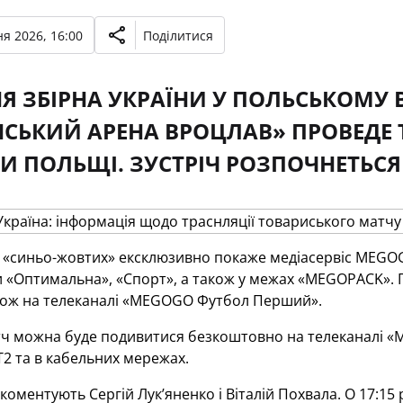
я 2026, 16:00
Поділитися
НЯ ЗБІРНА УКРАЇНИ У ПОЛЬСЬКОМУ 
СЬКИЙ АРЕНА ВРОЦЛАВ» ПРОВЕДЕ
 ПОЛЬЩІ. ЗУСТРІЧ РОЗПОЧНЕТЬСЯ 
 «синьо-жовтих» ексклюзивно покаже медіасервіс
MEGO
«Оптимальна», «Спорт», а також у межах «
MEGOPACK
».
кож на телеканалі «
MEGOGO
Футбол Перший».
тч можна буде подивитися безкоштовно на телеканалі «
2 та в кабельних мережах.
оментують Сергій Лук’яненко і Віталій Похвала. О 17:1