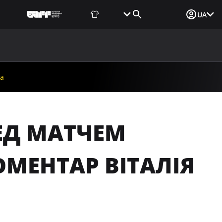
Фаншоп
Квитки
Вхід для ЗМІ
UA
ВИНИ
МЕДІА
ДОКУМЕНТИ
UAF DATA CENTER
ка
ЕД МАТЧЕМ
ОМЕНТАР ВІТАЛІЯ