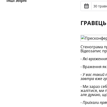
Інші збірні
30 травн
ГРАВЕЦЬ
Стенограма пр
Відеозапис пр
- Які враження 
- Враження як
- У вас такий 
завтра вже гра
- Ми зараз себ
жалітися, ми 
але думаю, що
- Приїхали пр