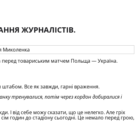
АННЯ ЖУРНАЛІСТІВ.
ка перед товариським матчем Польща — Україна.
штабом. Все як завжди, гарні враження.
ранку тренувалися, потім через кордон добиралися і
ди. І від себе можу сказати, що це нелегко. Але гріх
 сім годин до стадіону сьогодні. Це немало перед грою,