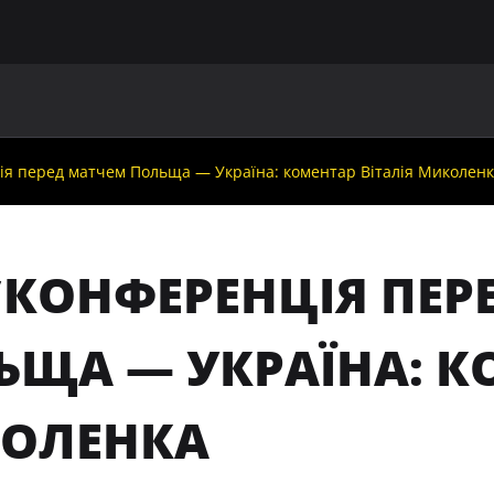
ГОЛОВНА
ПРО УАФ
ЗБІРНІ
ЧЛЕНИ УАФ
НО
я перед матчем Польща — Україна: коментар Віталія Миколен
СКОНФЕРЕНЦІЯ ПЕР
ЬЩА — УКРАЇНА: К
ОЛЕНКА