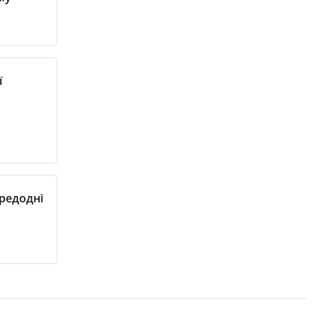
ї
редодні