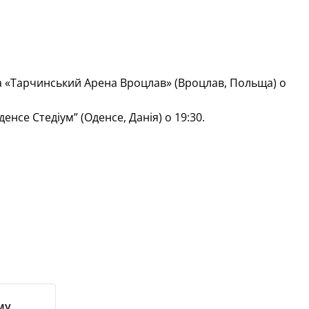
на «Тарчинський Арена Вроцлав» (Вроцлав, Польща) о
енсе Стедіум” (Оденсе, Данія) о 19:30.
му