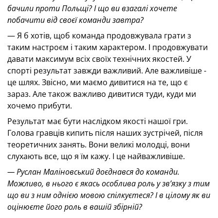
бачили проти Польщі? І що ви взагалі хочете
побачити від своєї команди завтра?
— Я б хотів, щоб команда продовжувала грати з
таким настроєм і таким характером. І продовжувати
давати максимум всіх своїх технічних якостей. У
спорті результат завжди важливий. Але важливіше -
це шлях. Звісно, ми маємо дивитися на те, що є
зараз. Але також важливо дивитися туди, куди ми
хочемо прибути.
Результат має бути наслідком якості нашої гри.
Голова гравців кипить після наших зустрічей, після
теоретичних занять. Вони великі молодці, вони
слухають все, що я їм кажу. І це найважливіше.
— Руслан Маліновський доєднався до команди.
Можливо, в нього є якась особлива роль у зв’язку з тим
що ви з ним однією мовою спілкуєтеся? І в цілому як ви
оцінюєте його роль в вашій збірній?