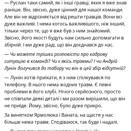
— Руслан таки самий, як і інші гравці, яких я вже знав
раніше. Він, звісно, дуже цінний для нашої команди.
Але він не відрізняється від решти гравців. Вони всі
дуже важливі. І нема когось важливішого, ніж інший,
тільки через те, що я вже був з ним знайомий.
Звісно, його якості будуть нам сильно допомагати в
збірній. І ми дуже раді, що він доєднався до нас.
— Чи можете трішки розповісти про кадрову
ситуацію в команді? Чи є якісь травми? І чи Андрій
Лунін долучився до табору чи він в цей збір відсутній?
— Лунін хотів приїхати, я з ним спілкувався по
телефону. В нього нема жодних травм. Є певні
проблеми в його клубі. Нічого серйозного, просто
не співпали деякі деталі і ми разом вирішили, що він
не приїде. Йому, звісно, було дуже прикро.
За винятком Ярмолюка і Ваната, на щастя у нас
більше нема травм. Сподіваюся, так буде і надалі.