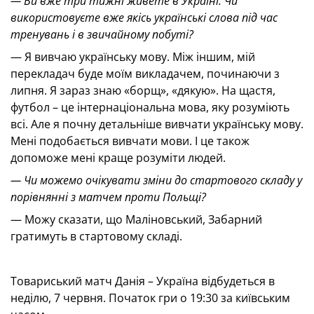
— Ви вже три тижні живете в Україні. Чи
використовуєте вже якісь українські слова під час
тренувань і в звичайному побуті?
— Я вивчаю українську мову. Між іншим, мій
перекладач буде моїм викладачем, починаючи з
липня. Я зараз знаю «борщ», «дякую». На щастя,
футбол – це інтернаціональна мова, яку розуміють
всі. Але я почну детальніше вивчати українську мову.
Мені подобається вивчати мови. І це також
допоможе мені краще розуміти людей.
— Чи можемо очікувати зміни до стартового складу у
порівнянні з матчем проти Польщі?
— Можу сказати, що Маліновський, Забарний
гратимуть в стартовому складі.
Товариський матч Данія – Україна відбудеться в
неділю, 7 червня. Початок гри о 19:30 за київським