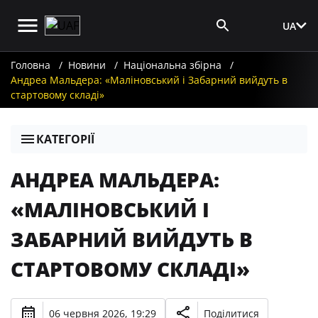
UA
Вхід для ЗМІ
Головна
Новини
Національна збірна
Андреа Мальдера: «Маліновський і Забарний вийдуть в
стартовому складі»
КАТЕГОРІЇ
АНДРЕА МАЛЬДЕРА:
«МАЛІНОВСЬКИЙ І
ЗАБАРНИЙ ВИЙДУТЬ В
СТАРТОВОМУ СКЛАДІ»
06 червня 2026, 19:29
Поділитися