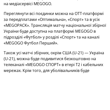
на медіасервісі
MEGOGO
.
Переглянути всі поєдинки можна на
OTT
-платформі
за передплатами «Оптимальна», «Спорт» та в усіх
«
MEGOPACK
». Трансляція матчу національної збірної
України буде доступна на платформі
MEGOGO
в
підрозділі «Футбол» у розділі «Спорт» та на каналі
«
MEGOGO
Футбол Перший».
Також усі матчі збірних, окрім США (
U
-21) — Україна
(
U
-21), можна буде подивитися безкоштовно на
телеканалі «
MEGOGO
СПОРТ» в етері Т2 і кабельних
мережах. Крім того, для уболівальників буде
доступна пряма трансляція матчів молодіжної та
жіночої збірних України на
YouTube
-каналі УАФ.
Розклад трансляцій
05.06.2026