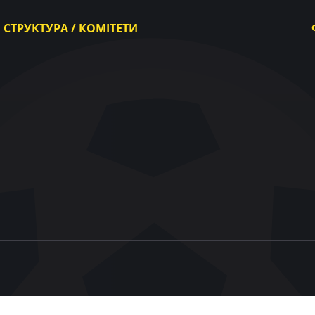
СТРУКТУРА / КОМІТЕТИ
Виконавчий комітет
Комітети
Конгрес
Контрольно-дисциплінарний комітет
Апеляційний комітет
Палата з вирішення спорів УАФ
Комітет арбітрів