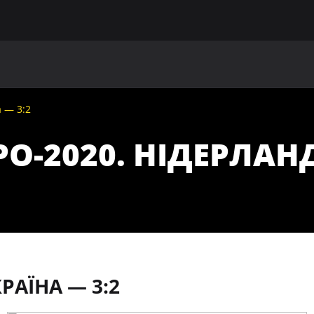
ГОЛОВНА
ПРО УАФ
ЗБІРНІ
ЧЛЕНИ УАФ
НО
 — 3:2
О-2020. НІДЕРЛАН
РАЇНА — 3:2