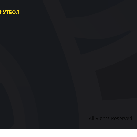
ФУТБОЛ
Національна збірна України
Жіноча збірна України
Інші збірні
Фотогалерея
Відеогалерея
UAF Data Center
All Rights Reserved