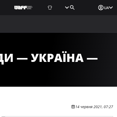
Фаншоп
Квитки
Вхід для ЗМІ
UA
ВИНИ
МЕДІА
ДОКУМЕНТИ
UAF DATA CENTER
ДИ — УКРАЇНА —
14 червня 2021, 07:27