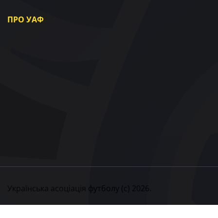
ПРО УАФ
Про УАФ
Президент УАФ
Члени УАФ
Регіональні асоціації
Партнери та Спонсори
Документи
Контакти
Українська асоціація футболу (с) 2026.