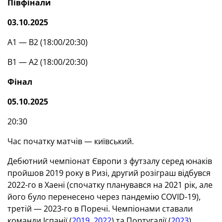
Півфінали
03.10.2025
А1 — В2 (18:00/20:30)
В1 — А2 (18:00/20:30)
Фінал
05.10.2025
20:30
Час початку матчів — київський.
Дебютний чемпіонат Європи з футзалу серед юнаків
пройшов 2019 року в Ризі, другий розіграш відбувся
2022-го в Хаені (спочатку планувався на 2021 рік, але
його було перенесено через пандемію COVID-19),
третій — 2023-го в Поречі. Чемпіонами ставали
команди Іспанії (
2019
,
2022
) та Португалії (
2023
).