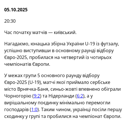
05.10.2025
20:30
Час початку матчів — київський.
Нагадаємо, юнацька збірна України U-19 із футзалу,
успішно виступивши в основному раунді відбору
Євро-2025, пробилася на четвертий із чотирьох
чемпіонатів Європи.
У межах групи 5 основного раунду відбору
Євро-2025 (U-19), матчі якої приймало сербське
місто Врнячка-Баня, синьо-жовті впевнено обіграли
Чорногорію (
9:2
) та Нідерланди (
6:2
), а у
вирішальному поєдинку мінімально перемогли
господарів (
1:0
). Таким чином, українці посіли першу
сходинку у групі та пробилися на чемпіонат Європи.