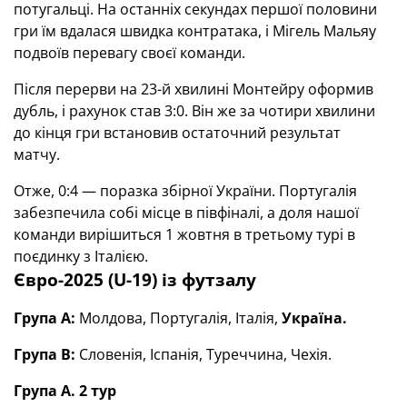
потугальці. На останніх секундах першої половини
гри їм вдалася швидка контратака, і Мігель Мальяу
подвоїв перевагу своєї команди.
Після перерви на 23-й хвилині Монтейру оформив
дубль, і рахунок став 3:0. Він же за чотири хвилини
до кінця гри встановив остаточний результат
матчу.
Отже, 0:4 — поразка збірної України. Португалія
забезпечила собі місце в півфіналі, а доля нашої
команди вирішиться 1 жовтня в третьому турі в
поєдинку з Італією.
Євро-2025 (U-19) із футзалу
Група А:
Молдова, Португалія, Італія,
Україна.
Група В:
Словенія, Іспанія, Туреччина, Чехія.
Група А. 2 тур