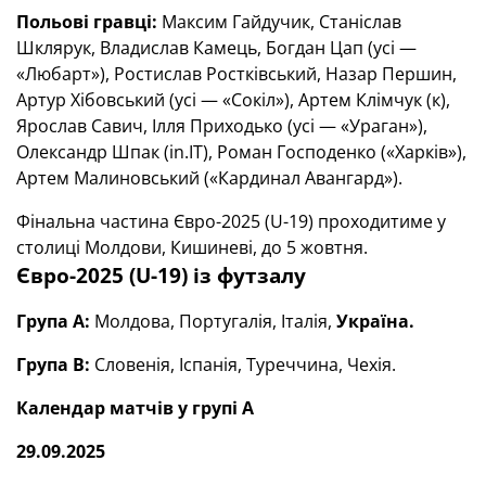
Польові гравці:
Максим Гайдучик, Станіслав
Шклярук, Владислав Камець, Богдан Цап (усі —
«Любарт»), Ростислав Ростківський, Назар Першин,
Артур Хібовський (усі — «Сокіл»), Артем Клімчук (к),
Ярослав Савич, Ілля Приходько (усі — «Ураган»),
Олександр Шпак (in.IT), Роман Господенко («Харків»),
Артем Малиновський («Кардинал Авангард»).
Фінальна частина Євро-2025 (U-19) проходитиме у
столиці Молдови, Кишиневі, до 5 жовтня.
Євро-2025 (U-19) із футзалу
Група А:
Молдова, Португалія, Італія,
Україна.
Група В:
Словенія, Іспанія, Туреччина, Чехія.
Календар матчів у групі А
29.09.2025