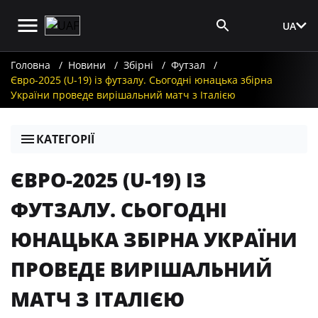
UA
Вхід для ЗМІ
Головна
Новини
Збірні
Футзал
Євро-2025 (U-19) із футзалу. Сьогодні юнацька збірна
України проведе вирішальний матч з Італією
КАТЕГОРІЇ
ЄВРО-2025 (U-19) ІЗ
ФУТЗАЛУ. СЬОГОДНІ
ЮНАЦЬКА ЗБІРНА УКРАЇНИ
ПРОВЕДЕ ВИРІШАЛЬНИЙ
МАТЧ З ІТАЛІЄЮ