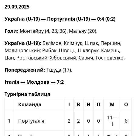
29.09.2025
Україна (U-19) — Португалія (U-19) — 0:4 (0:2)
Голи:
Монтейру (4, 23, 36), Мальяу (20).
Україна (U-19):
Бєлімов, Клімчук, Шпак, Першин,
Малиновський; Рибак, Швець, Шклярук, Камець,
Цап, Ростківський, Хібовський, Савич, Господенко.
Попереджений:
Тшуда (17).
Італія — Молдова — 7:2
Турнірна таблиця
Команда
І
В
Н
П
М
О
11—
1
Португалія
2
2
0
0
6
1