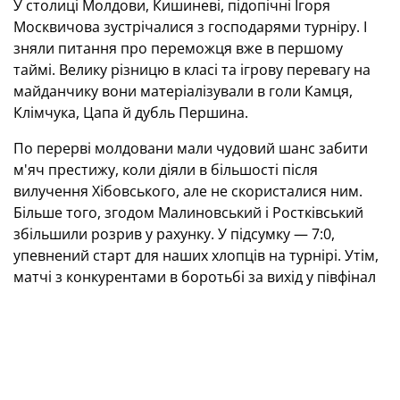
У столиці Молдови, Кишиневі, підопічні Ігоря
Москвичова зустрічалися з господарями турніру. І
зняли питання про переможця вже в першому
таймі. Велику різницю в класі та ігрову перевагу на
майданчику вони матеріалізували в голи Камця,
Клімчука, Цапа й дубль Першина.
По перерві молдовани мали чудовий шанс забити
м'яч престижу, коли діяли в більшості після
вилучення Хібовського, але не скористалися ним.
Більше того, згодом Малиновський і Ростківський
збільшили розрив у рахунку. У підсумку — 7:0,
упевнений старт для наших хлопців на турнірі. Утім,
матчі з конкурентами в боротьбі за вихід у півфінал
— попереду.
Євро-2025 (U-19) із футзалу
Група А:
Молдова, Португалія, Італія,
Україна.
Група В:
Словенія, Іспанія, Туреччина, Чехія.