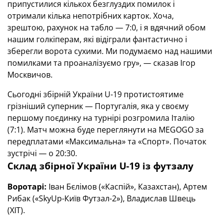
припустилися кількох безглуздих помилок і
отримали кілька непотрібних карток. Хоча,
зрештою, рахунок на табло — 7:0, і я вдячний обом
нашим голкіперам, які відіграли фантастично і
зберегли ворота сухими. Ми подумаємо над нашими
помилками та проаналізуємо гру», — сказав Ігор
Москвичов.
Сьогодні збірній України U-19 протистоятиме
грізніший суперник — Португалія, яка у своєму
першому поєдинку на турнірі розгромила Італію
(7:1). Матч можна буде переглянути на MEGOGO за
передплатами «Максимальна» та «Спорт». Початок
зустрічі — о 20:30.
Склад збірної України U-19 із футзалу
Воротарі:
Іван Бєлімов («Каспій», Казахстан), Артем
Рибак («SkyUp-Київ Футзал-2»), Владислав Швець
(ХІТ).