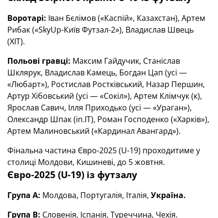
Воротарі:
Іван Бєлімов («Каспій», Казахстан), Артем
Рибак («SkyUp-Київ Футзал-2»), Владислав Швець
(ХІТ).
Польові гравці:
Максим Гайдучик, Станіслав
Шклярук, Владислав Камець, Богдан Цап (усі —
«Любарт»), Ростислав Ростківський, Назар Першин,
Артур Хібовський (усі — «Сокіл»), Артем Клімчук (к),
Ярослав Савич, Ілля Приходько (усі — «Ураган»),
Олександр Шпак (in.IT), Роман Господенко («Харків»),
Артем Малиновський («Кардинал Авангард»).
Фінальна частина Євро-2025 (U-19) проходитиме у
столиці Молдови, Кишиневі, до 5 жовтня.
Євро-2025 (U-19) із футзалу
Група А:
Молдова, Португалія, Італія,
Україна.
Група В:
Словенія, Іспанія, Туреччина, Чехія.