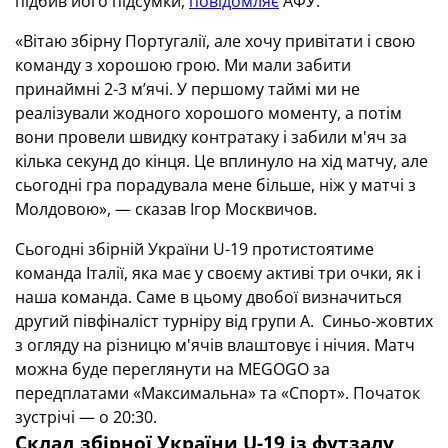
підбив його підсумки,
повідомляє
АФУ.
«Вітаю збірну Португалії, але хочу привітати і свою
команду з хорошою грою. Ми мали забити
принаймні 2-3 мʼячі. У першому таймі ми не
реалізували жодного хорошого моменту, а потім
вони провели швидку контратаку і забили м'яч за
кілька секунд до кінця. Це вплинуло на хід матчу, але
сьогодні гра порадувала мене більше, ніж у матчі з
Молдовою», — сказав Ігор Москвичов.
Сьогодні збірній України U-19 протистоятиме
команда Італії, яка має у своєму активі три очки, як і
наша команда. Саме в цьому двобої визначиться
другий півфіналіст турніру від групи А. Синьо-жовтих
з огляду на різницю м'ячів влаштовує і нічия. Матч
можна буде переглянути на MEGOGO за
передплатами «Максимальна» та «Спорт». Початок
зустрічі — о 20:30.
Склад збірної України U-19 із футзалу