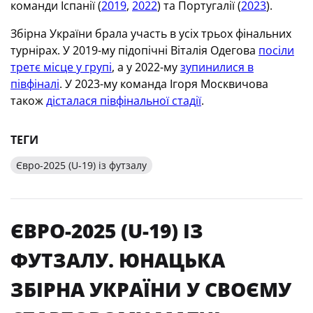
команди Іспанії (
2019
,
2022
) та Португалії (
2023
).
Збірна України брала участь в усіх трьох фінальних
турнірах. У 2019-му підопічні Віталія Одегова
посіли
третє місце у групі
, а у 2022-му
зупинилися в
півфіналі
. У 2023-му команда Ігоря Москвичова
також
дісталася півфінальної стадії
.
ТЕГИ
Євро-2025 (U-19) із футзалу
ЄВРО-2025 (U-19) ІЗ
ФУТЗАЛУ. ЮНАЦЬКА
ЗБІРНА УКРАЇНИ У СВОЄМУ