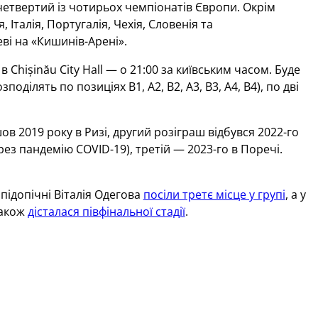
 четвертий із чотирьох чемпіонатів Європи. Окрім
 Італія, Португалія, Чехія, Словенія та
ві на «Кишинів-Арені».
Chișinău City Hall — о 21:00 за київським часом. Буде
ілять по позиціях В1, А2, В2, А3, В3, А4, В4), по дві
 2019 року в Ризі, другий розіграш відбувся 2022-го
рез пандемію COVID-19), третій — 2023-го в Поречі.
 підопічні Віталія Одегова
посіли третє місце у групі
, а у
також
дісталася півфінальної стадії
.