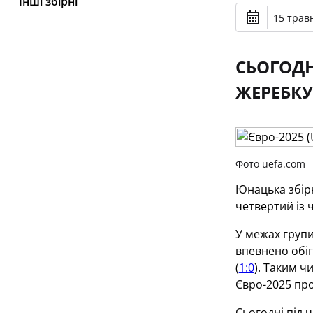
Інші збірні
15 травн
СЬОГОДН
ЖЕРЕБКУ
Фото uefa.com
Юнацька збірн
четвертий із 
У межах групи
впевнено обі
(
1:0
). Таким ч
Євро-2025 про
Сьогодні під 