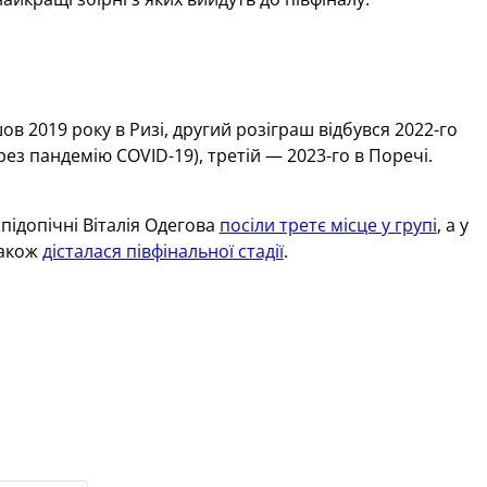
 2019 року в Ризі, другий розіграш відбувся 2022-го
рез пандемію COVID-19), третій — 2023-го в Поречі.
 підопічні Віталія Одегова
посіли третє місце у групі
, а у
також
дісталася півфінальної стадії
.