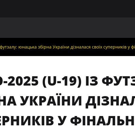
ГОЛОВНА
ПРО УАФ
ЗБІРНІ
ЧЛЕНИ УАФ
НО
з футзалу: юнацька збірна України дізналася своїх суперників у 
-2025 (U-19) ІЗ Ф
НА УКРАЇНИ ДІЗНА
РНИКІВ У ФІНАЛЬН