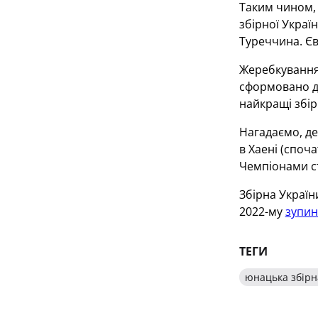
Таким чином, 
збірної Україн
Туреччина. Єв
Жеребкування 
сформовано дв
найкращі збір
Нагадаємо, де
в Хаені (споч
Чемпіонами ст
Збірна України
2022-му
зупин
ТЕГИ
юнацька збірн