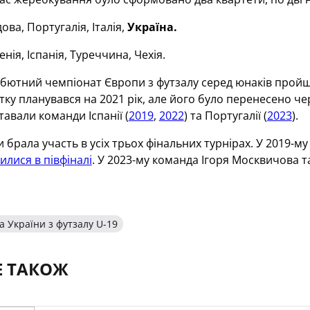
ва, Португалія, Італія,
Україна.
нія, Іспанія, Туреччина, Чехія.
бютний чемпіонат Європи з футзалу серед юнаків пройшов
атку планувався на 2021 рік, але його було перенесено че
авали команди Іспанії (
2019
,
2022
) та Португалії (
2023
).
 брала участь в усіх трьох фінальних турнірах. У 2019-му
илися в півфіналі
. У 2023-му команда Ігоря Москвичова 
 України з футзалу U-19
Е ТАКОЖ