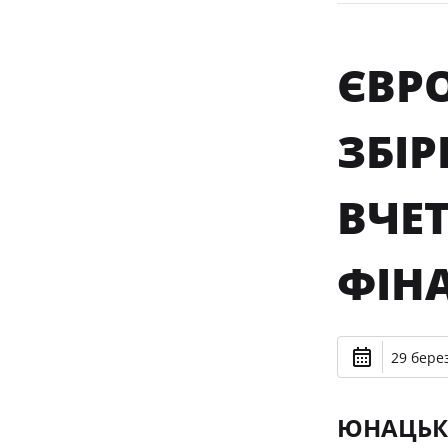
ЄВРО
ЗБІР
ВЧЕ
ФІН
29 берез
ЮНАЦЬКА