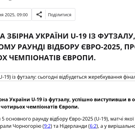
я 2025, 09:00
Поділитися
 ЗБІРНА УКРАЇНИ U-19 ІЗ ФУТЗАЛ
МУ РАУНДІ ВІДБОРУ ЄВРО-2025, ПР
Х ЧЕМПІОНАТІВ ЄВРОПИ.
на України U-19 із футзалу, успішно виступивши в о
 чотирьох чемпіонатів Європи.
 5 основного раунду відбору Євро-2025 (U-19), матчі яко
грали Чорногорію (
9:2
) та Нідерланди (
6:2
), а у вирішаль