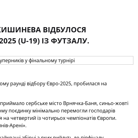
L КИШИНЕВА ВІДБУЛОСЯ
25 (U-19) ІЗ ФУТЗАЛУ.
ому раунді відбору Євро-2025, пробилася на
ї приймало сербське місто Врнячка-Баня, синьо-жовті
ному поєдинку мінімально перемогли господарів
ся на четвертий із чотирьох чемпіонатів Європи.
нів-Арені».
айкращі збірні з яких вийдуть до півфіналу.