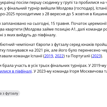
українці посіли першу сходинку у групі та пробилися на
и, у фінальний турнір вийшли Молдова (господар), Іспанія,
ро-2025 проходитиме з 28 вересня до 5 жовтня в Кишине
заплановано на сьогодні, 15 травня. Початок церемонії в 
а квартети (Молдова займе позицію А1, далі команди розпод
ні з яких вийдуть до півфіналу.
бютний чемпіонат Європи з футзалу серед юнаків пройшов
атку планувався на 2021 рік, але його було перенесено че
авали команди Іспанії (
2019
,
2022
) та Португалії (
2023
).
 брала участь в усіх трьох фінальних турнірах. У 2019-му
илися в півфіналі
. У 2023-му команда Ігоря Москвичова 
а з футзалу