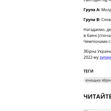
Група А:
Молдо
Група В:
Слове
Нагадаємо, де
в Хаені (споч
Чемпіонами ст
Збірна України
2022-му
зупин
ТЕГИ
юнацька збірна
ЧИТАЙТ