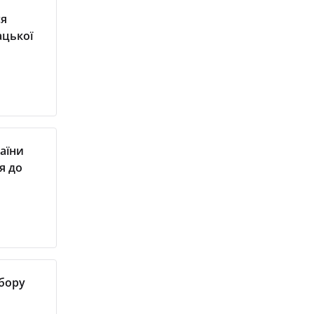
ся
ацької
раїни
я до
дбору