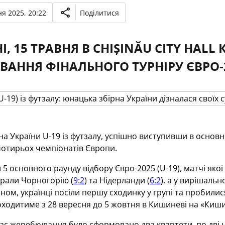
я 2025, 20:22
Поділитися
І, 15 ТРАВНЯ В CHIȘINĂU CITY HAL
ВАННЯ ФІНАЛЬНОГО ТУРНІРУ ЄВРО-20
а України U-19 із футзалу, успішно виступивши в основн
чотирьох чемпіонатів Європи.
 5 основного раунду відбору Євро-2025 (U-19), матчі яко
грали Чорногорію (
9:2
) та Нідерланди (
6:2
), а у вирішаль
ином, українці посіли першу сходинку у групі та пробили
ходитиме з 28 вересня до 5 жовтня в Кишиневі на «Киши
час жеребкування було сформовано два квартети, по дві н