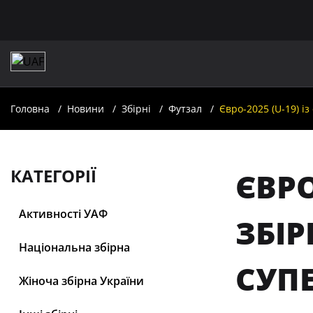
Головна
Новини
Збірні
Футзал
Євро-2025 (U-19) і
КАТЕГОРІЇ
ЄВРО
Активності УАФ
ЗБІР
Національна збірна
СУПЕ
Жіноча збірна України