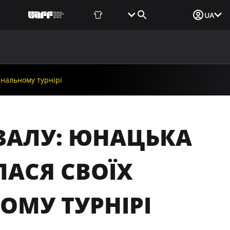
Фаншоп
Квитки
Вхід для ЗМІ
UA
ВИНИ
МЕДІА
ДОКУМЕНТИ
UAF DATA CENTER
фінальному турнірі
УТЗАЛУ: ЮНАЦЬКА
ЛАСЯ СВОЇХ
ОМУ ТУРНІРІ