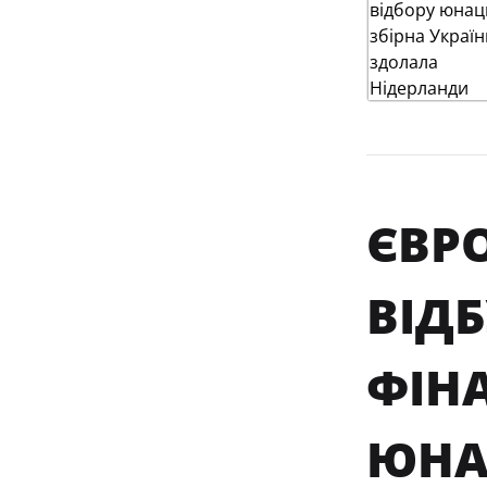
ЄВРО
ВІД
ФІНА
ЮНА