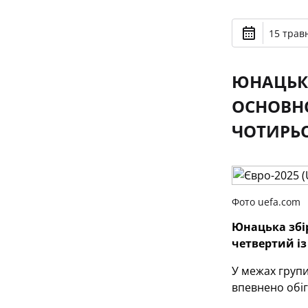
15 травн
ЮНАЦЬКА
ОСНОВНО
ЧОТИРЬО
Фото uefa.com
Юнацька збір
четвертий із
У межах групи
впевнено обі