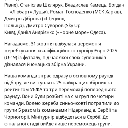
Рівне), Станіслав Шклярук, Владислав Камець, Богдан Ц
— «Любарт» Луцьк), Роман Господенко (МСК Харків),
Дмитро Діброва («Щецин»,
Польща), Дмитро Суворов (Sky Up
Київ), Даніїл Андрієнко («Чорне море» Одеса).
Нагадаємо, 31 жовтня відбулася церемонія
жеребкування кваліфікаційного турніру Євро-2025
(U-19) із футзалу, під час якої своїх суперників
дізналася й юнацька збірна України.
Наша команда зіграє одразу в основному раунді
відбору, де виступлять 25 найкращих збірних за
рейтингом УЄФА та три переможці попереднього
раунду. Вони були розбиті на сім груп по чотири
команди. Волею жереба синьо-жовті потрапили до
групи 5 разом із командами Нідерландів, Сербії та
Чорногорії. Мінітурнір відбудеться в Сербії. До
фінальної стадії вийде лише переможець групи.