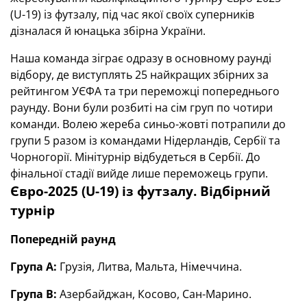
(U-19) із футзалу, під час якої своїх суперників
дізналася й юнацька збірна України.
Наша команда зіграє одразу в основному раунді
відбору, де виступлять 25 найкращих збірних за
рейтингом УЄФА та три переможці попереднього
раунду. Вони були розбиті на сім груп по чотири
команди. Волею жереба синьо-жовті потрапили до
групи 5 разом із командами Нідерландів, Сербії та
Чорногорії. Мінітурнір відбудеться в Сербії. До
фінальної стадії вийде лише переможець групи.
Євро-2025 (U-19) із футзалу. Відбірний
турнір
Попередній раунд
Група А:
Грузія, Литва, Мальта, Німеччина.
Група В:
Азербайджан, Косово, Сан-Марино.