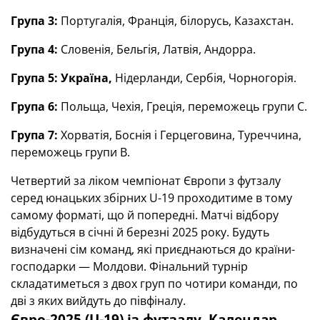
Група 3:
Португалія, Франція, білорусь, Казахстан.
Група 4:
Словенія,
Бельгія,
Латвія, Андорра.
Група 5:
Україна,
Нідерланди,
Сербія, Чорногорія.
Група 6:
П
ольща,
Чехія, Греція, п
ереможець групи С.
Група 7:
Хорватія, Боснія і Герцеговина, Туреччина,
переможець групи В.
Четвертий за ліком чемпіонат Європи з футзалу
серед юнацьких збірних U-19 проходитиме в тому
самому форматі, що й попередні. Матчі відбору
відбудуться в січні й березні 2025 року. Будуть
визначені сім команд, які приєднаються до країни-
господарки — Молдови. Фінальний турнір
складатиметься з двох груп по чотири команди, по
дві з яких вийдуть до півфіналу.
Євро-2025 (U-19) із футзалу. Календар