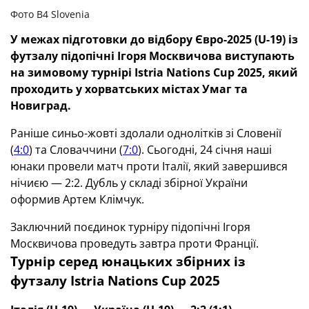
Фото B4 Slovenia
У межах підготовки до відбору Євро-2025 (U-19) із
футзалу підопічні Ігоря Москвичова виступають
на зимовому турнірі Istria Nations Cup 2025, який
проходить у хорватських містах Умаг та
Новиград.
Раніше синьо-жовті здолали однолітків зі Словенії
(
4:0
) та Словаччини (
7:0
). Сьогодні, 24 січня наші
юнаки провели матч проти Італії, який завершився
нічиєю — 2:2. Дубль у складі збірної України
оформив Артем Клімчук.
Заключний поєдинок турніру підопічні Ігоря
Москвичова проведуть завтра проти Франції.
Турнір серед юнацьких збірних із
футзалу Istria Nations Cup 2025