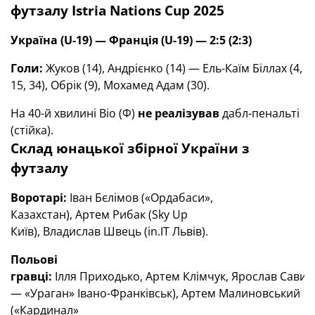
футзалу Istria Nations Cup 2025
Україна (U-19) — Франція (
U
-19) — 2:5 (2:3)
Голи:
Жуков (14), Андрієнко (14) — Ель-Каїм Біллах (4,
15, 34), Обрік (9), Мохамед Адам (30).
На 40-й хвилині Віо (Ф)
не реалізував
дабл-пенальті
(стійка).
Склад юнацької збірної України з
футзалу
Воротарі:
Іван Бєлімов («Ордабаси»,
Казахстан), Артем Рибак (Sky Up
Київ), Владислав Швець (in.IT Львів).
Польові
гравці:
Ілля Приходько, Артем Клімчук, Ярослав Савич,
— «Ураган» Івано-Франківськ), Артем Малиновський
(«Кардинал»