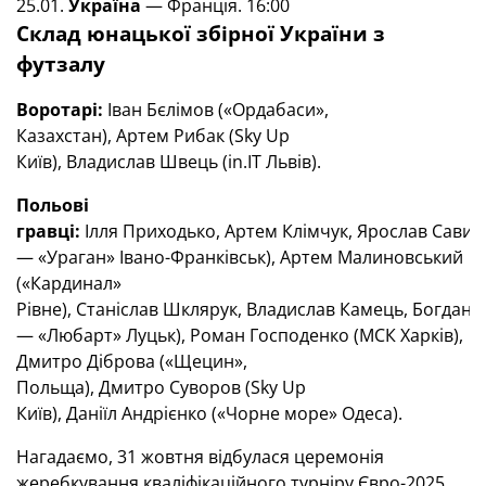
25.01.
Україна
— Франція. 16:00
Склад юнацької збірної України з
футзалу
Воротарі:
Іван Бєлімов («Ордабаси»,
Казахстан), Артем Рибак (Sky Up
Київ), Владислав Швець (in.IT Львів).
Польові
гравці:
Ілля Приходько, Артем Клімчук, Ярослав Савич,
— «Ураган» Івано-Франківськ), Артем Малиновський
(«Кардинал»
Рівне), Станіслав Шклярук, Владислав Камець, Богдан Ц
— «Любарт» Луцьк), Роман Господенко (МСК Харків),
Дмитро Діброва («Щецин»,
Польща), Дмитро Суворов (Sky Up
Київ), Даніїл Андрієнко («Чорне море» Одеса).
Нагадаємо, 31 жовтня відбулася церемонія
жеребкування кваліфікаційного турніру Євро-2025