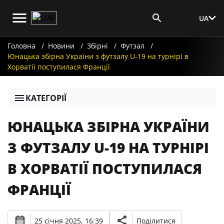
UA
Вхід для ЗМІ
Головна
Новини
Збірні
Футзал
Юнацька збірна України з футзалу U-19 на турнірі в
Хорватії поступилася Франції
КАТЕГОРІЇ
ЮНАЦЬКА ЗБІРНА УКРАЇНИ
З ФУТЗАЛУ U-19 НА ТУРНІРІ
В ХОРВАТІЇ ПОСТУПИЛАСЯ
ФРАНЦІЇ
25 січня 2025, 16:39
Поділитися