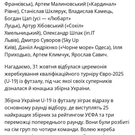
Франківськ), Артем Малиновський («Кардинал»
Рівне), Станіслав Шклярук, Владислав Камець,
Богдан Цап (усі — «Любарт»
Луцьк), Артур Хібовський («Сокіл»
Хмельницький), Олександр Шпак (in.IT
Львів), Дмитро Суворов (Sky Up
Київ), Данііл Андрієнко («Чорне море» Одеса), Ілля
Приходько, Артем Климчук, Ярослав Савич.
Нагадаємо, 31 жовтня відбулася церемонія
жеребкування кваліфікаційного турніру Євро-2025
(U-19) із футзалу, під час якої своїх суперників
дізналася й юнацька збірна України.
Збірна України U-19 із футзалу зіграє відразу в
основному раунді відбору, де виступлять 25
найкращих збірних за рейтингом УЄФА та три
переможці попереднього раунду. Вони були розбиті
на сім груп по чотири команди. Волею жереба