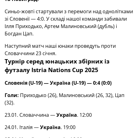
Синьо-жовті стартували з перемоги над однолітками
зі Словенії — 4:0. У складі нашої команди забивали
Ілля Приходько, Артем Малиновський (дубль) і
Богдан Цап.
Наступний матч наші юнаки проведуть проти
Словаччини 23 січня.
Турнір серед юнацьких збірних із
футзалу
Istria Nations Cup 2025
Словенія (
U
-19) — Україна
(
U
-19)
—
0:4 (0:0)
Голи:
Приходько (26), Малиновський (26, 32), Цап
(32).
23.01. Словаччина —
Україна
. 12:00
24.01. Італія —
Україна
. 19:00