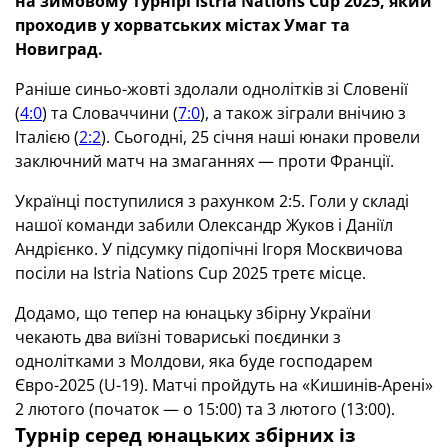
на зимовому турнірі Istria Nations Cup 2025, який
проходив у хорватських містах Умаг та
Новиград.
Раніше синьо-жовті здолали однолітків зі Словенії
(
4:0
) та Словаччини (
7:0
), а також зіграли внічию з
Італією (
2:2
). Сьогодні, 25 січня наші юнаки провели
заключний матч на змаганнях — проти Франції.
Українці поступилися з рахунком 2:5. Голи у складі
нашої команди забили Олександр Жуков і Даніїл
Андрієнко. У підсумку підопічні Ігоря Москвичова
посіли на Istria Nations Cup 2025 третє місце.
Додамо, що тепер на юнацьку збірну України
чекають два виїзні товариські поєдинки з
однолітками з Молдови, яка буде господарем
Євро-2025 (U-19). Матчі пройдуть на «Кишинів-Арені»
2 лютого (початок — о 15:00) та 3 лютого (13:00).
Турнір серед юнацьких збірних із