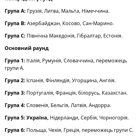
Група А:
Грузія, Литва, Мальта, Німеччина.
Група В:
Азербайджан, Косово, Сан-Марино.
Група С:
Північна Македонія, Гібралтар, Естонія.
Основний раунд
Група 1:
Італія,
Румунія,
Словаччина, переможець
групи А.
Група 2:
Іспанія,
Фінляндія,
Угорщина, Англія.
Група 3:
Португалія, Франція, білорусь, Казахстан.
Група 4:
Словенія,
Бельгія,
Латвія, Андорра.
Група 5:
Україна,
Нідерланди,
Сербія, Чорногорія.
Група 6:
П
ольща,
Чехія, Греція, п
ереможець групи С.