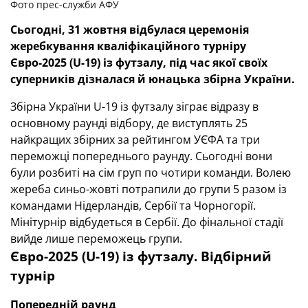
Фото прес-служби АФУ
Сьогодні, 31 жовтня відбулася церемонія
жеребкування кваліфікаційного турніру
Євро-2025 (U-19) із футзалу, під час якої своїх
суперників дізналася й юнацька збірна України.
Збірна України U-19 із футзалу зіграє відразу в
основному раунді відбору, де виступлять 25
найкращих збірних за рейтингом УЄФА та три
переможці попереднього раунду. Сьогодні вони
були розбиті на сім груп по чотири команди. Волею
жереба синьо-жовті потрапили до групи 5 разом із
командами Нідерландів, Сербії та Чорногорії.
Мінітурнір відбудеться в Сербії. До фінальної стадії
вийде лише переможець групи.
Євро-2025 (U-19) із футзалу. Відбірний
турнір
Попередній раунд