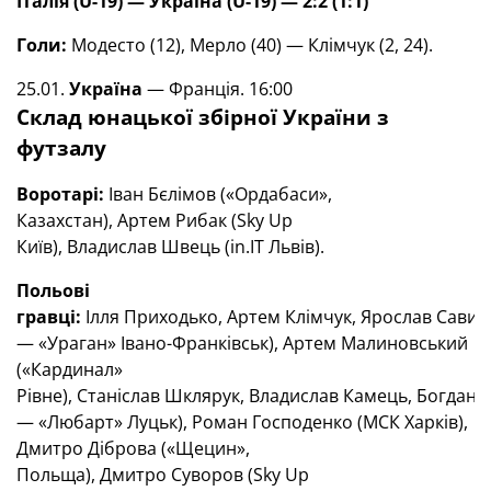
Італія (U-19) — Україна (U-19) — 2:2 (1:1)
Голи:
Модесто (12), Мерло (40) — Клімчук (2, 24).
25.01.
Україна
— Франція. 16:00
Склад юнацької збірної України з
футзалу
Воротарі:
Іван Бєлімов («Ордабаси»,
Казахстан), Артем Рибак (Sky Up
Київ), Владислав Швець (in.IT Львів).
Польові
гравці:
Ілля Приходько, Артем Клімчук, Ярослав Савич,
— «Ураган» Івано-Франківськ), Артем Малиновський
(«Кардинал»
Рівне), Станіслав Шклярук, Владислав Камець, Богдан Ц
— «Любарт» Луцьк), Роман Господенко (МСК Харків),
Дмитро Діброва («Щецин»,
Польща), Дмитро Суворов (Sky Up