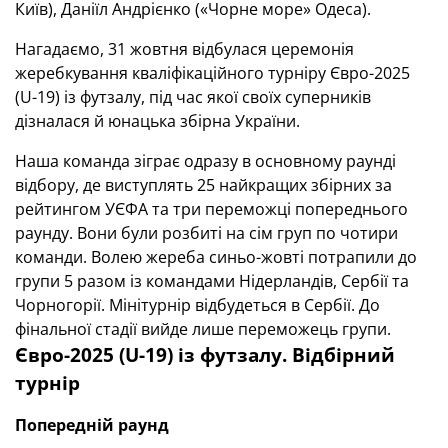
Київ), Даніїл Андрієнко («Чорне море» Одеса).
Нагадаємо, 31 жовтня відбулася церемонія
жеребкування кваліфікаційного турніру Євро-2025
(U-19) із футзалу, під час якої своїх суперників
дізналася й юнацька збірна України.
Наша команда зіграє одразу в основному раунді
відбору, де виступлять 25 найкращих збірних за
рейтингом УЄФА та три переможці попереднього
раунду. Вони були розбиті на сім груп по чотири
команди. Волею жереба синьо-жовті потрапили до
групи 5 разом із командами Нідерландів, Сербії та
Чорногорії. Мінітурнір відбудеться в Сербії. До
фінальної стадії вийде лише переможець групи.
Євро-2025 (U-19) із футзалу. Відбірний
турнір
Попередній раунд