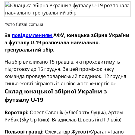
Фото futsal.com.ua
За
повідомленням
АФУ, юнацька збірна України
з футзалу U-19 розпочала навчально-
тренувальний збір.
На збір викликано 15 гравців, які проходитимуть
підготовку до 15 грудня. За цей проміжок часу
команда проведе товариський поєдинок. 12 грудня
синьо-жовті зіграють із львівського «Енергією».
Склад юнацької збірної України з
футзалу U-19
Воротарі:
Орест Савонік («Любарт» Луцьк), Артем
Рибак (Sky Up Київ), Владислав Швець (in.IT Львів).
Польові гравці:
Олександр Жуков («Ураган» Івано-