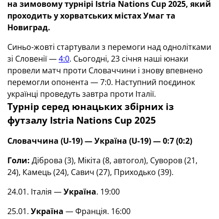
на зимовому турнірі Istria Nations Cup 2025, який
проходить у хорватських містах Умаг та
Новиград.
Синьо-жовті стартували з перемоги над однолітками
зі Словенії —
4:0
. Сьогодні, 23 січня наші юнаки
провели матч проти Словаччини і знову впевнено
перемогли опонента — 7:0. Наступний поєдинок
українці проведуть завтра проти Італії.
Турнір серед юнацьких збірних із
футзалу
Istria Nations Cup 2025
Словаччина (
U
-19) — Україна
(
U
-19)
—
0:7 (0:2)
Голи:
Діброва (3), Мікіта (8, автогол), Суворов (21,
24), Камець (24), Савич (27), Приходько (39).
24.01. Італія —
Україна
. 19:00
25.01.
Україна
— Франція. 16:00