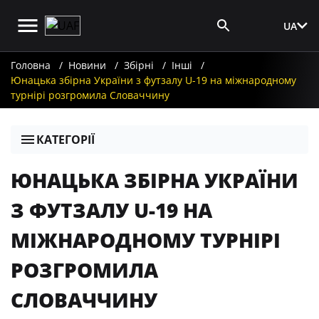
UA
Вхід для ЗМІ
Головна
Новини
Збірні
Інші
Юнацька збірна України з футзалу U-19 на міжнародному
турнірі розгромила Словаччину
КАТЕГОРІЇ
ЮНАЦЬКА ЗБІРНА УКРАЇНИ
З ФУТЗАЛУ U-19 НА
МІЖНАРОДНОМУ ТУРНІРІ
РОЗГРОМИЛА
СЛОВАЧЧИНУ