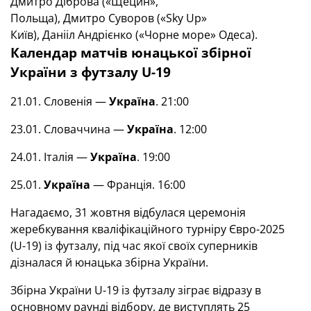
Дмитро Діброва («Щецин»,
Польща), Дмитро Суворов («Sky Up»
Київ), Данііл Андрієнко («Чорне море» Одеса).
Календар матчів юнацької збірної
України з футзалу
U-19
21.01. Словенія —
Україна
. 21:00
23.01. Словаччина —
Україна
. 12:00
24.01. Італія —
Україна
. 19:00
25.01.
Україна
— Франція. 16:00
Нагадаємо, 31 жовтня відбулася церемонія
жеребкування кваліфікаційного турніру Євро-2025
(U-19) із футзалу, під час якої своїх суперників
дізналася й юнацька збірна України.
Збірна України U-19 із футзалу зіграє відразу в
основному раунді відбору, де виступлять 25