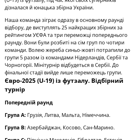
(U-19) із футзалу, під час якої своїх суперників
дізналася й юнацька збірна України.
Наша команда зіграє одразу в основному раунді
відбору, де виступлять 25 найкращих збірних за
рейтингом УЄФА та три переможці попереднього
раунду. Вони були розбиті на сім груп по чотири
команди. Волею жереба синьо-жовті потрапили до
групи 5 разом із командами Нідерландів, Сербії та
Чорногорії. Мінітурнір відбудеться в Сербії. До
фінальної стадії вийде лише переможець групи.
Євро-2025 (U-19) із футзалу. Відбірний
турнір
Попередній раунд
Група А:
Грузія, Литва, Мальта, Німеччина.
Група В:
Азербайджан, Косово, Сан-Марино.