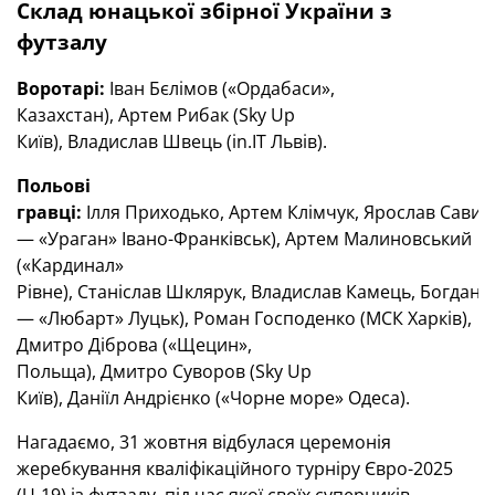
Склад юнацької збірної України з
футзалу
Воротарі:
Іван Бєлімов («Ордабаси»,
Казахстан), Артем Рибак (Sky Up
Київ), Владислав Швець (in.IT Львів).
Польові
гравці:
Ілля Приходько, Артем Клімчук, Ярослав Савич,
— «Ураган» Івано-Франківськ), Артем Малиновський
(«Кардинал»
Рівне), Станіслав Шклярук, Владислав Камець, Богдан Ц
— «Любарт» Луцьк), Роман Господенко (МСК Харків),
Дмитро Діброва («Щецин»,
Польща), Дмитро Суворов (Sky Up
Київ), Даніїл Андрієнко («Чорне море» Одеса).
Нагадаємо, 31 жовтня відбулася церемонія
жеребкування кваліфікаційного турніру Євро-2025