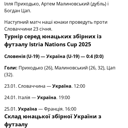
Ілля Приходько, Артем Малиновський (дубль) і
Богдан Цап.
Наступний матч наші юнаки проведуть проти
Словаччини 23 січня.
Турнір серед юнацьких збірних із
футзалу
Istria Nations Cup 2025
Словенія (
U
-19) — Україна
(
U
-19)
—
0:4 (0:0)
Голи:
Приходько (26), Малиновський (26, 32), Цап
(32).
23.01. Словаччина —
Україна
. 12:00
24.01. Італія —
Україна
. 19:00
25.01.
Україна
— Франція. 16:00
Склад юнацької збірної України з
футзалу