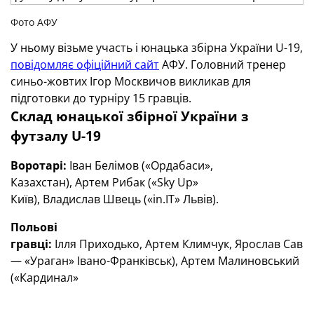
Фото АФУ
У ньому візьме участь і юнацька збірна України U-19,
повідомляє офіційний сайт
АФУ. Головний тренер
синьо-жовтих Ігор Москвичов викликав для
підготовки до турніру 15 гравців.
Склад юнацької збірної України з
футзалу
U-19
Воротарі:
Іван Белімов («Ордабаси»,
Казахстан), Артем Рибак («Sky Up»
Київ), Владислав Швець («in.IT» Львів).
Польові
гравці:
Ілля Приходько, Артем Климчук, Ярослав Савич
— «Ураган» Івано-Франківськ), Артем Малиновський
(«Кардинал»
Рівне), Станіслав Шклярук, Владислав Камець, Богдан Ц
— «Любарт» Луцьк), Роман Господенко (МСК Харків),