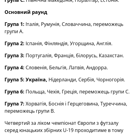
Група С:
Північна Македонія, Гібралтар, Естонія.
Основний раунд
Група 1:
Італія, Румунія, Словаччина, переможець
групи А.
Група 2:
Іспанія, Фінляндія, Угорщина, Англія.
Група 3:
Португалія, Франція, білорусь, Казахстан.
Група 4:
Словенія, Бельгія, Латвія, Андорра.
Група 5: Україна,
Нідерланди, Сербія, Чорногорія.
Група 6:
Польща, Чехія, Греція, переможець групи С.
Група 7:
Хорватія, Боснія і Герцеговина, Туреччина,
переможець групи В.
Четвертий за ліком чемпіонат Європи з футзалу
серед юнацьких збірних U-19 проходитиме в тому