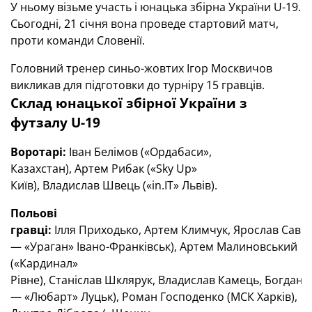
У ньому візьме участь і юнацька збірна України U-19.
Сьогодні, 21 січня вона проведе стартовий матч,
проти команди Словенії.
Головний тренер синьо-жовтих Ігор Москвичов
викликав для підготовки до турніру 15 гравців.
Склад юнацької збірної України з
футзалу
U-19
Воротарі:
Іван Белімов («Ордабаси»,
Казахстан), Артем Рибак («Sky Up»
Київ), Владислав Швець («in.IT» Львів).
Польові
гравці:
Ілля Приходько, Артем Климчук, Ярослав Савич
— «Ураган» Івано-Франківськ), Артем Малиновський
(«Кардинал»
Рівне), Станіслав Шклярук, Владислав Камець, Богдан Ц
— «Любарт» Луцьк), Роман Господенко (МСК Харків),