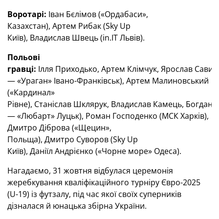
Воротарі:
Іван Бєлімов («Ордабаси»,
Казахстан), Артем Рибак (Sky Up
Київ), Владислав Швець (in.IT Львів).
Польові
гравці:
Ілля Приходько, Артем Клімчук, Ярослав Савич,
— «Ураган» Івано-Франківськ), Артем Малиновський
(«Кардинал»
Рівне), Станіслав Шклярук, Владислав Камець, Богдан Ц
— «Любарт» Луцьк), Роман Господенко (МСК Харків),
Дмитро Діброва («Щецин»,
Польща), Дмитро Суворов (Sky Up
Київ), Даніїл Андрієнко («Чорне море» Одеса).
Нагадаємо, 31 жовтня відбулася церемонія
жеребкування кваліфікаційного турніру Євро-2025
(U-19) із футзалу, під час якої своїх суперників
дізналася й юнацька збірна України.