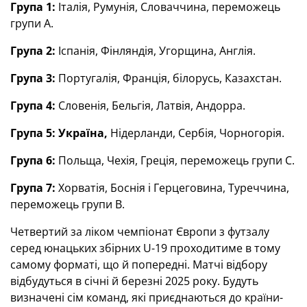
Група 1:
Італія,
Румунія,
Словаччина, переможець
групи А.
Група 2:
Іспанія,
Фінляндія,
Угорщина, Англія.
Група 3:
Португалія, Франція, білорусь, Казахстан.
Група 4:
Словенія,
Бельгія,
Латвія, Андорра.
Група 5:
Україна,
Нідерланди,
Сербія, Чорногорія.
Група 6:
П
ольща,
Чехія, Греція, п
ереможець групи С.
Група 7:
Хорватія, Боснія і Герцеговина, Туреччина,
переможець групи В.
Четвертий за ліком чемпіонат Європи з футзалу
серед юнацьких збірних U-19 проходитиме в тому
самому форматі, що й попередні. Матчі відбору
відбудуться в січні й березні 2025 року. Будуть
визначені сім команд, які приєднаються до країни-