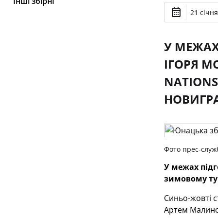
Інші збірні
21 січня
У МЕЖАХ
ІГОРЯ М
NATIONS
НОВИГРА
Фото прес-служ
У межах підг
зимовому тур
Синьо-жовті с
Артем Малинов