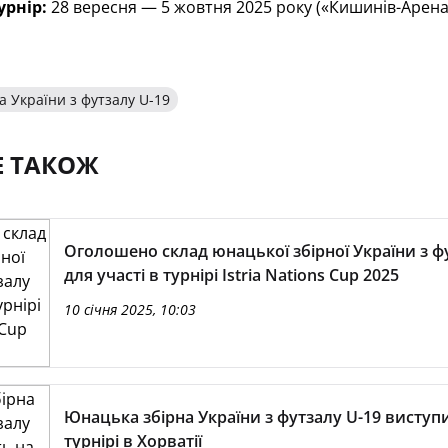
урнір:
28 вересня — 5 жовтня 2025 року («Кишинів-Арена
 України з футзалу U-19
Е ТАКОЖ
Оголошено склад юнацької збірної України з ф
для участі в турнірі Istria Nations Cup 2025
10 січня 2025, 10:03
Юнацька збірна України з футзалу U-19 виступ
турнірі в Хорватії