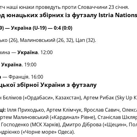
тч наші юнаки проведуть проти Словаччини 23 січня.
ед юнацьких збірних із футзалу
Istria Nation
19) — Україна
(
U
-19)
—
0:4 (0:0)
о (26), Малиновський (26, 32), Цап (32).
ччина —
Україна
. 12:00
—
Україна
. 19:00
а
— Франція. 16:00
ької збірної України з футзалу
н Бєлімов («Ордабаси», Казахстан), Артем Рибак (Sky Up Ки
ці:
Ілля Приходько, Артем Клімчук, Ярослав Савич, Олекса
Артем Малиновський («Кардинал» Рівне), Станіслав Шкляр
 Господенко (МСК Харків), Дмитро Діброва («Щецин», По
 Андрієнко («Чорне море» Одеса).