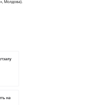
», Молдова).
утзалу
ить на