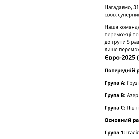
Нагадаємо, 31
своїх суперни
Наша команда 
переможці поп
до групи 5 раз
лише перемож
Євро-2025 (
Попередній 
Група А:
Груз
Група В:
Азер
Група С:
Півні
Основний р
Група 1:
Італі