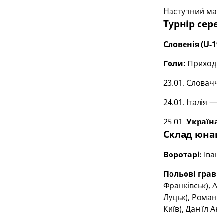
Наступний ма
Турнір сер
Словенія (
U
-
Голи:
Приходьк
23.01. Слова
24.01. Італія 
25.01.
Україн
Склад юнац
Воротарі:
Іва
Польові грав
Франківськ), 
Луцьк), Роман
Київ), Даніїл