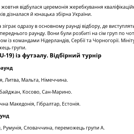
 жовтня відбулася церемонія жеребкування кваліфікаційног
ків дізналася й юнацька збірна України.
зіграє одразу в основному раунді відбору, де виступля
ереднього раунду. Вони були розбиті на сім груп по ч
ом із командами Нідерландів, Сербії та Чорногорії. Мініту
ець групи.
U-19) із футзалу. Відбірний турнір
раунд
ія, Литва, Мальта, Німеччина.
байджан, Косово, Сан-Марино.
чна Македонія, Гібралтар, Естонія.
аунд
я, Румунія, Словаччина, переможець групи А.