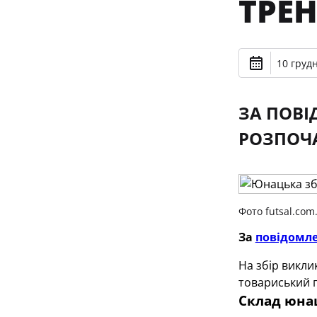
ТРЕ
10 грудн
ЗА ПОВІ
РОЗПОЧА
Фото futsal.com
За
повідомл
На збір викли
товариський п
Склад юнац