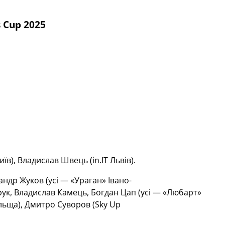
s Cup 2025
їв), Владислав Швець (in.IT Львів).
ндр Жуков (усі — «Ураган» Івано-
ук, Владислав Камець, Богдан Цап (усі — «Любарт»
льща), Дмитро Суворов (Sky Up