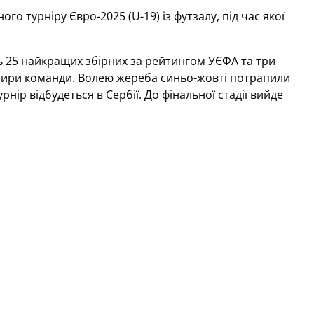
о турніру Євро-2025 (U-19) із футзалу, під час якої
ть 25 найкращих збірних за рейтингом УЄФА та три
отири команди. Волею жереба синьо-жовті потрапили
рнір відбудеться в Сербії. До фінальної стадії вийде