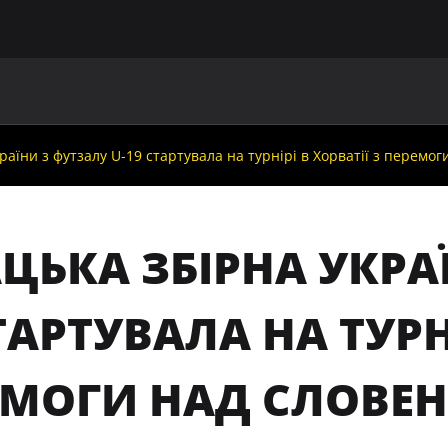
ГОЛОВНА
ПРО УАФ
ЗБІРНІ
ЧЛЕНИ УАФ
НО
аїни з футзалу U-19 стартувала на турнірі в Хорватії з перемог
ЬКА ЗБІРНА УКРАЇ
ТАРТУВАЛА НА ТУРНІ
ЕМОГИ НАД СЛОВЕ