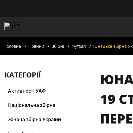
Головна
Новини
Збірні
Футзал
Юнацька збірна Укр
КАТЕГОРІЇ
ЮНАЦ
Активності УАФ
19 С
Національна збірна
ПЕР
Жіноча збірна України