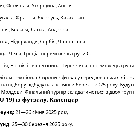
ія, Фінляндія, Угорщина, Англія.
галія, Франція, білорусь, Казахстан.
нія, Бельгія, Латвія, Андорра.
їна,
Нідерланди, Сербія, Чорногорія.
а, Чехія, Греція, переможець групи С.
атія, Боснія і Герцеговина, Туреччина, переможець гру
ліком чемпіонат Європи з футзалу серед юнацьких збірн
чі відбору відбудуться в січні й березні 2025 року. Буду
Молдови. Фінальний турнір складатиметься з двох груп по
U-19) із футзалу. Календар
раунд:
21—26 січня 2025 року.
унд:
25—30 березня 2025 року.