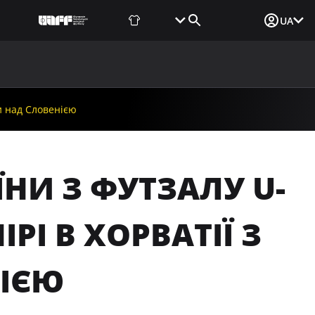
Фаншоп
Квитки
Вхід для ЗМІ
UA
ВИНИ
МЕДІА
ДОКУМЕНТИ
UAF DATA CENTER
и над Словенією
НИ З ФУТЗАЛУ U-
РІ В ХОРВАТІЇ З
НІЄЮ