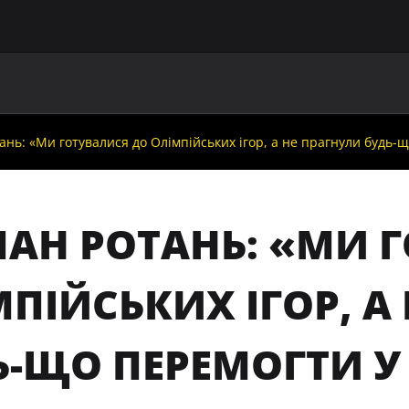
ГОЛОВНА
ПРО УАФ
ЗБІРНІ
ЧЛЕНИ УАФ
НО
ань: «Ми готувалися до Олімпійських ігор, а не прагнули будь-
ЛАН РОТАНЬ: «МИ 
ПІЙСЬКИХ ІГОР, А
Ь-ЩО ПЕРЕМОГТИ У