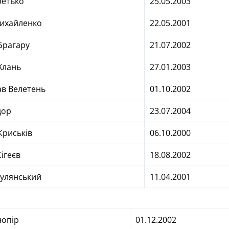
ретько
25.05.2003
Михайленко
22.05.2001
Брагару
21.07.2002
Хлань
27.01.2003
ав Велетень
01.10.2002
дор
23.07.2004
Криськів
06.10.2000
ігеєв
18.08.2002
улянський
11.04.2001
нопір
01.12.2002