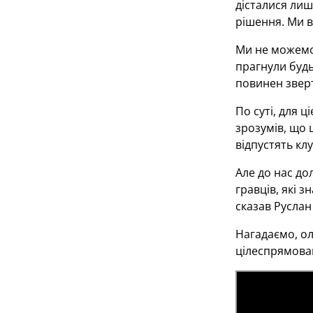
дісталися лиш
рішення. Ми в
Ми не можемо 
прагнули будь
повинен зверт
По суті, для ц
зрозумів, що ц
відпустять клу
Але до нас до
гравців, які 
сказав Руслан
Нагадаємо, ол
цілеспрямован