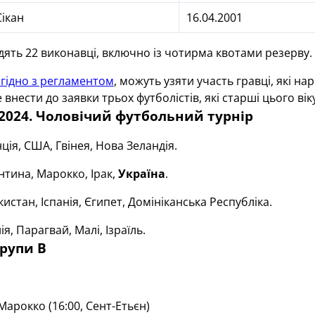
Сікан
16.04.2001
дять 22 виконавці, включно із чотирма квотами резерву.
згідно з регламентом
, можуть узяти участь гравці, які на
внести до заявки трьох футболістів, які старші цього віку
2024. Чоловічий футбольний турнір
ія, США, Гвінея, Нова Зеландія.
тина, Марокко, Ірак,
Україна
.
истан, Іспанія, Єгипет, Домініканська Республіка.
я, Парагвай, Малі, Ізраїль.
рупи В
арокко (16:00, Сент-Етьєн)