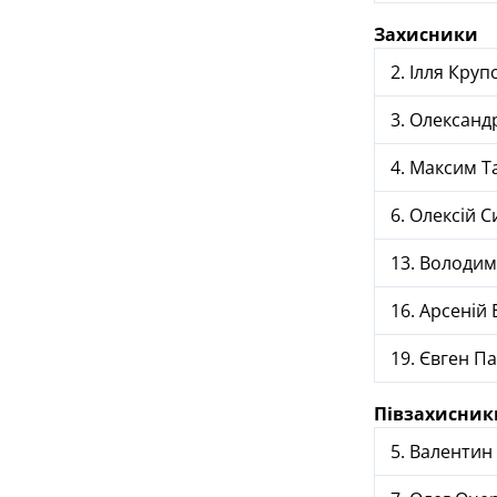
Захисники
2. Ілля Круп
3. Олександ
4. Максим Т
6. Олексій С
13. Володим
16. Арсеній 
19. Євген П
Півзахисник
5. Валентин