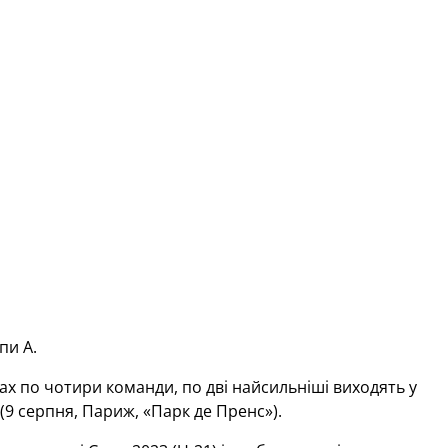
пи А.
х по чотири команди, по дві найсильніші виходять у
 (9 серпня, Париж, «Парк де Пренс»).