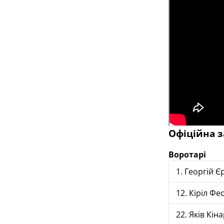
Офіційна з
Воротарі
1. Георгій 
12. Кіріл Фе
22. Яків Кін