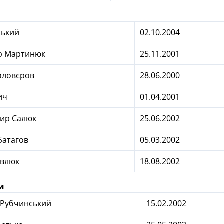
ський
02.10.2004
р Мартинюк
25.11.2001
аловєров
28.06.2000
ич
01.04.2001
ир Салюк
25.06.2002
Батагов
05.03.2002
авлюк
18.08.2002
и
 Рубчинський
15.02.2002