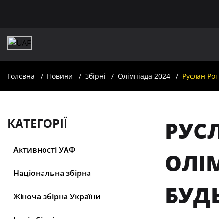
Головна
Новини
Збірні
Олімпіада-2024
Руслан Рот
КАТЕГОРІЇ
РУС
Активності УАФ
ОЛІМ
Національна збірна
БУД
Жіноча збірна України