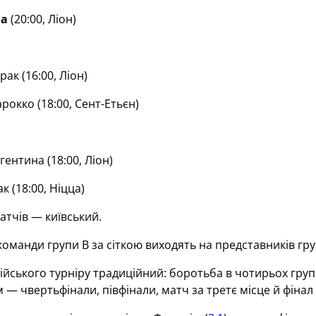
на
(20:00, Ліон)
ак (16:00, Ліон)
окко (18:00, Сент-Етьєн)
ентина (18:00, Ліон)
к (18:00, Ніцца)
атчів — київський.
команди групи В за сіткою виходять на представників гру
йського турніру традиційний: боротьба в чотирьох група
м — чвертьфінали, півфінали, матч за третє місце й фінал