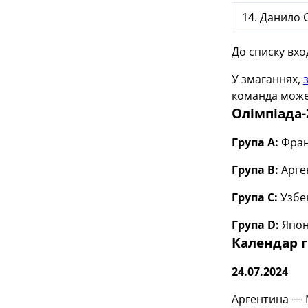
14. Данило 
До списку вхо
У змаганнях,
команда може 
Олімпіада-
Група А:
Франц
Група В:
Арген
Група С:
Узбек
Група
D
:
Японі
Календар г
24.07.2024
Аргентина — М