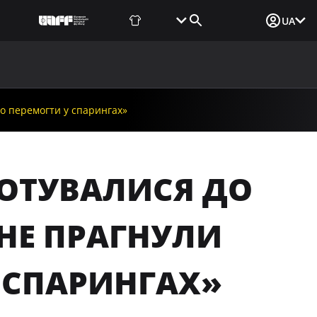
Фаншоп
Квитки
Вхід для ЗМІ
UA
ВИНИ
МЕДІА
ДОКУМЕНТИ
UAF DATA CENTER
що перемогти у спарингах»
ГОТУВАЛИСЯ ДО
 НЕ ПРАГНУЛИ
 СПАРИНГАХ»