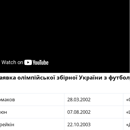
аявка олімпійської збірної України з футбол
Єрмаков
28.03.2002
«
сюн
07.08.2002
«
арейкін
22.10.2003
«