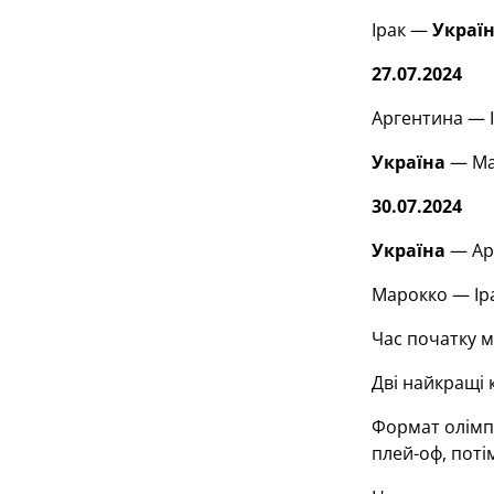
Ірак —
Украї
27.07.2024
Аргентина — Ір
Україна
— Мар
30.07.2024
Україна
— Арг
Марокко — Іра
Час початку м
Дві найкращі 
Формат олімпі
плей-оф, поті