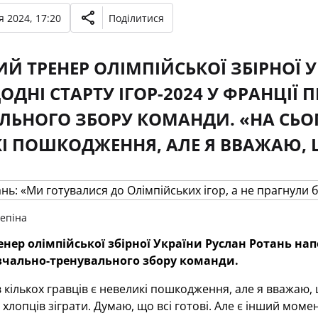
 2024, 17:20
Поділитися
Й ТРЕНЕР ОЛІМПІЙСЬКОЇ ЗБІРНОЇ 
ОДНІ СТАРТУ ІГОР-2024 У ФРАНЦІЇ
ЛЬНОГО ЗБОРУ КОМАНДИ. «НА СЬОГО
І ПОШКОДЖЕННЯ, АЛЕ Я ВВАЖАЮ, 
Репіна
нер олімпійської збірної України Руслан Ротань напе
вчально-тренувального збору команди.
в кількох гравців є невеликі пошкодження, але я вважаю, 
хлопців зіграти. Думаю, що всі готові. Але є інший момен