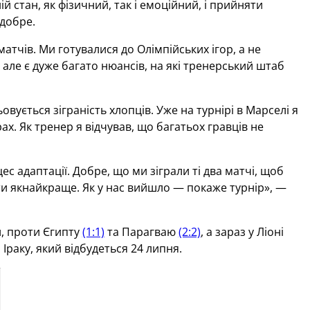
й стан, як фізичний, так і емоційний, і прийняти
 добре.
тчів. Ми готувалися до Олімпійських ігор, а не
але є дуже багато нюансів, на які тренерський штаб
ьовується зіграність хлопців. Уже на турнірі в Марселі я
рах. Як тренер я відчував, що багатьох гравців не
ес адаптації. Добре, що ми зіграли ті два матчі, щоб
ати якнайкраще. Як у нас вийшло — покаже турнір», —
и, проти Єгипту
(1:1)
та Парагваю
(2:2)
, а зараз у Ліоні
Іраку, який відбудеться 24 липня.