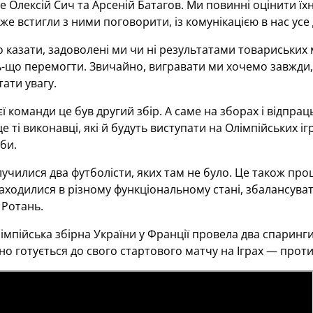
е Олексій Сич та Арсеній Батагов. Ми повинні оцінити їхні
же встигли з ними поговорити, із комунікацією в нас усе
казати, задоволені ми чи ні результатами товариських ма
-що перемогти. Звичайно, вигравати ми хочемо завжди, 
ати увагу.
ієї команди це був другий збір. А саме на зборах і відпрац
е ті виконавці, які й будуть виступати на Олімпійських іг
би.
лучилися два футболісти, яких там не було. Це також проц
знаходилися в різному функціональному стані, збалансув
 Ротань.
імпійська збірна України у Франції провела два спаринг
о готується до свого стартового матчу на Іграх — проти 