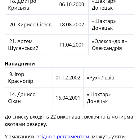
18. Дмитро
«Шахтар»
06.10.2000
Криськів
Донецьк
«Шахтар»
20. Кирило Сігеєв
18.08.2002
Донецьк
21. Артем
«Олександрія»
11.04.2001
Шулянський
Олександрія
Нападники
9. Ігор
01.12.2002
«Рух» Львів
Краснопір
14. Данило
«Шахтар»
16.04.2001
Сікан
Донецьк
До списку входять 22 виконавці, включно із чотирма
квотами резерву.
У змаганнях,
згідно з регламентом
, можуть узяти