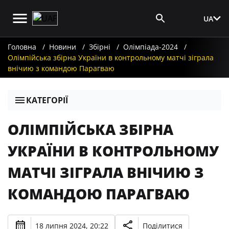
UA
Вхід для ЗМІ
Головна
Новини
Збірні
Олімпіада-2024
Олімпійська збірна України в контрольному матчі зіграла
внічию з командою Парагваю
КАТЕГОРІЇ
ОЛІМПІЙСЬКА ЗБІРНА
УКРАЇНИ В КОНТРОЛЬНОМУ
МАТЧІ ЗІГРАЛА ВНІЧИЮ З
КОМАНДОЮ ПАРАГВАЮ
18 липня 2024, 20:22
Поділитися