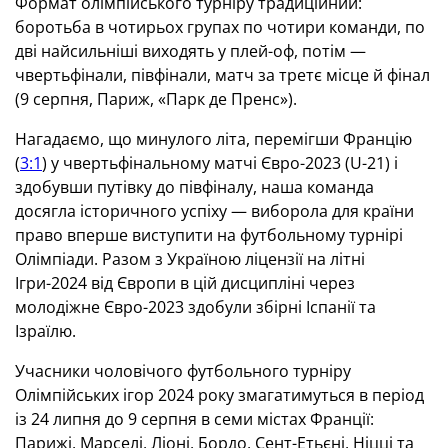
Формат олімпійського турніру традиційний:
боротьба в чотирьох групах по чотири команди, по
дві найсильніші виходять у плей-оф, потім —
чвертьфінали, півфінали, матч за третє місце й фінал
(9 серпня, Париж, «Парк де Пренс»).
Нагадаємо, що минулого літа, перемігши Францію
(
3:1
) у чвертьфінальному матчі Євро-2023 (U-21) і
здобувши путівку до півфіналу, наша команда
досягла історичного успіху — виборола для країни
право вперше виступити на футбольному турнірі
Олімпіади. Разом з Україною ліцензії на літні
Ігри-2024 від Європи в цій дисципліні через
молодіжне Євро-2023 здобули збірні Іспанії та
Ізраїлю.
Учасники чоловічого футбольного турніру
Олімпійських ігор 2024 року змагатимуться в період
із 24 липня до 9 серпня в семи містах Франції:
Парижі, Марселі, Ліоні, Бордо, Сент-Етьєні, Ніцці та