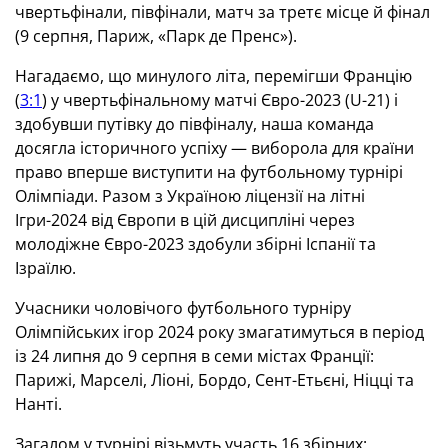
чвертьфінали, півфінали, матч за третє місце й фінал
(9 серпня, Париж, «Парк де Пренс»).
Нагадаємо, що минулого літа, перемігши Францію
(
3:1
) у чвертьфінальному матчі Євро-2023 (U-21) і
здобувши путівку до півфіналу, наша команда
досягла історичного успіху — виборола для країни
право вперше виступити на футбольному турнірі
Олімпіади. Разом з Україною ліцензії на літні
Ігри-2024 від Європи в цій дисципліні через
молодіжне Євро-2023 здобули збірні Іспанії та
Ізраїлю.
Учасники чоловічого футбольного турніру
Олімпійських ігор 2024 року змагатимуться в період
із 24 липня до 9 серпня в семи містах Франції:
Парижі, Марселі, Ліоні, Бордо, Сент-Етьєні, Ніцці та
Нанті.
Загалом у турнірі візьмуть участь 16 збірних: