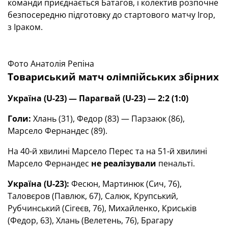
команди приєднається Батагов, і колектив розпочне
безпосередню підготовку до стартового матчу Ігор,
з Іраком.
Фото Анатолія Репіна
Товариський матч олімпійських збірних
Україна (U-23) — Парагвай (U-23) — 2:2 (1:0)
Голи:
Хлань (31), Федор (83) — Парзаюк (86),
Марсело Фернандес (89).
На 40-й хвилині Марсело Перес та на 51-й хвилині
Марсело Фернандес
не реалізували
пенальті.
Україна (U-23):
Фесюн, Мартинюк (Сич, 76),
Таловєров (Павлюк, 67), Салюк, Крупський,
Рубчинський (Сігеєв, 76), Михайленко, Криськів
(Федор, 63), Хлань (Велетень, 76), Брагару