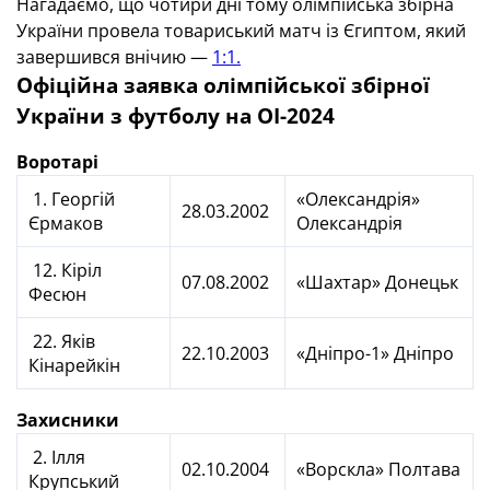
Нагадаємо, що чотири дні тому олімпійська збірна
України провела товариський матч із Єгиптом, який
завершився внічию —
1:1.
Офіційна заявка олімпійської збірної
України з футболу на ОІ-2024
Воротарі
1. Георгій
«Олександрія»
28.03.2002
Єрмаков
Олександрія
12. Кіріл
07.08.2002
«Шахтар» Донецьк
Фесюн
22. Яків
22.10.2003
«Дніпро-1» Дніпро
Кінарейкін
Захисники
2. Ілля
02.10.2004
«Ворскла» Полтава
Крупський