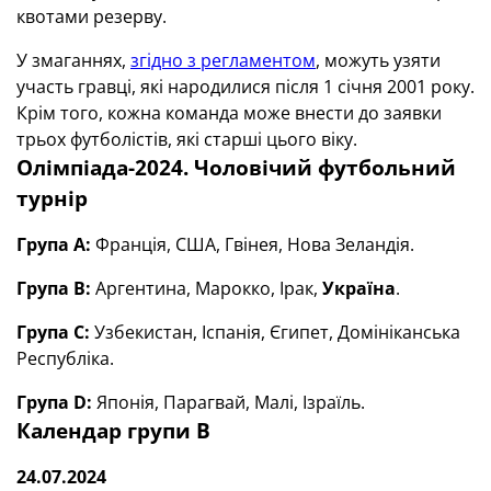
квотами резерву.
У змаганнях,
згідно з регламентом
, можуть узяти
участь гравці, які народилися після 1 січня 2001 року.
Крім того, кожна команда може внести до заявки
трьох футболістів, які старші цього віку.
Олімпіада-2024. Чоловічий футбольний
турнір
Група А:
Франція, США, Гвінея, Нова Зеландія.
Група В:
Аргентина, Марокко, Ірак,
Україна
.
Група С:
Узбекистан, Іспанія, Єгипет, Домініканська
Республіка.
Група
D
:
Японія, Парагвай, Малі, Ізраїль.
Календар групи В
24.07.2024