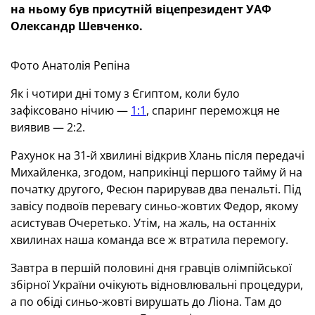
на ньому був присутній віцепрезидент УАФ
Олександр Шевченко.
Фото Анатолія Репіна
Як і чотири дні тому з Єгиптом, коли було
зафіксовано нічию —
1:1
, спаринг переможця не
виявив — 2:2.
Рахунок на 31-й хвилині відкрив Хлань після передачі
Михайленка, згодом, наприкінці першого тайму й на
початку другого, Фесюн парирував два пенальті. Під
завісу подвоїв перевагу синьо-жовтих Федор, якому
асистував Очеретько. Утім, на жаль, на останніх
хвилинах наша команда все ж втратила перемогу.
Завтра в першій половині дня гравців олімпійської
збірної України очікують відновлювальні процедури,
а по обіді синьо-жовті вирушать до Ліона. Там до