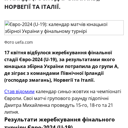
НОРВЕГІЇ ТА ІТАЛІЇ.
Фото uefa.com
17 квітня відбулося жеребкування фінальної
стадії Євро-2024 (U-19), за результатами якого
юнацька збірна України
потрапила
до групи А,
де зіграє з командами Північної Ірландії
(господар змагань), Норвегії та Італії.
Став відомим
календар синьо-жовтих на чемпіонаті
Європи. Свої матчі групового раунду підопічні
Дмитра Михайленка проведуть 15-го, 18-го та 21
липня.
Результати жеребкування фінального
турніру Євро-2024 (U-19)