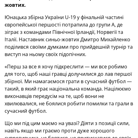
жовтих.
Юнацька збірна України U-19 у фінальній частині
європейської першості потрапила до групи А, де
зіграє з командами Північної Ірландії, Норвегії та
Італії. Наставник синьо-жовтих Дмитро Михайленко
поділився своїми думками про прийдешній турнір та
виступ на ньому своїх підопічних.
«Перш за все я хочу підкреслити — ми все робимо
для того, щоб наші гравці долучилися до лав першої
збірної. Ми намагаємося грати в сучасний футбол —
такий, в який грає національна команда. Націлюємо
виконавців передусім на те, щоб вони не
хвилювалися, не боялися робити помилки та грали в
сучасний футбол.
Що ми під цим маємо на увазі? Діяти з позиції сили,
навіть якщо ми граємо проти дуже хорошого