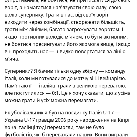
супротивника, не боятися, не притискатися до своїх
воріт, а намагатися нав'язувати свою силу, свою
волю супернику. Грати в пас, від своїх воріт
виходити через комбінації, створювати більшість,
грати між лініями, багато загрожувати воротам. І
якщо противник володіє м'ячем, то бути активним,
не боятися пресингувати його якомога вище, і якщо
він проходить нас — швидко повертатися за лінію
м'яча.
Суперники? Я бачив тільки одну збірну — команду
Італії, коли ми готувалися до матчу зі Швейцарією.
Пам'ятаю її — італійці грали з великою перевагою,
але поступилися — 0:1. Це я хочу сказати, що з усіма
можна грати й усіх можна перемагати.
Як уболівальник я був на поєдинку Італія U-17 —
Україна U-17 гравців 2006 року народження на Кіпрі.
Хоча італійці тоді перемогли, там не було
футболістів, які б переважали наших. Вони виграли