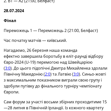
2. В1 — А2 (21:00, Белфаст)
28.07.2024
Фінал
Переможець 1 — Переможець 2 (21:00, Белфаст)
Час початку матчів — київський.
Нагадаємо, 26 березня наша команда
ефектно завершила боротьбу в еліт-раунді відбору
Євро-2024 (U-19) перемогою над Швейцарією
(
3:0
). До цього підопічні Дмитра Михайленка здолали
Північну Македонію (
2:0
) та Латвію (
3:0
). Cиньо-жовті
з максимальним показником виграли свою групу і
здобули путівку до фінального турніру чемпіонату
Європи.
Сам форум за участі восьми збірних проходитиме 15
—28 липня в Північній Ірландії. Із кожного квартету