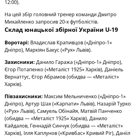
12:00).
На цей збір головний тренер команди Дмитро
Михайленко запросив 20-х футболістів.
Склад юнацької збірної України
U
-19
Воротарі:
Владислав Крапивцов («Дніпро-1»
Дніпро), Маркіян Бакус («Рух» Львів).
Захисники:
Данило Гаража («Дніпро-1» Дніпро),
Єгор Потапенко («Металіст 1925» Харків), Даніель
Вернаттус, Єгор Абрамов (обидва — «Металіст»
Харків).
Півзахисники:
Максим Мельниченко («Дніпро-1»
Дніпро), Артур Шах («Карпати» Львів), Назарій Турко
(«Рух» Львів), Самуель Обінайя, Матвій Панченко
(обидва — «Металіст 1925» Харків), Данило
Кайдалов, Геннадій Синчук (обидва — «Металіст»
Харків), Ілля Каплунов («Кривбас» Кривий Ріг), Данііл