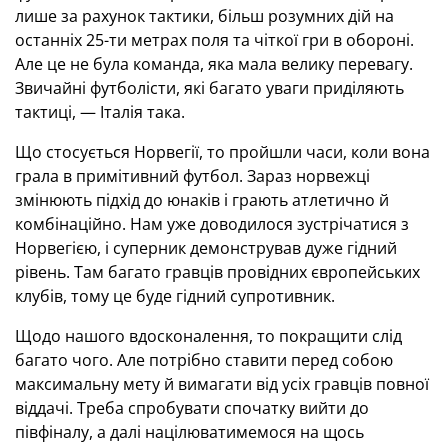
лише за рахунок тактики, більш розумних дій на
останніх 25-ти метрах поля та чіткої гри в обороні.
Але це не була команда, яка мала велику перевагу.
Звичайні футболісти, які багато уваги приділяють
тактиці, — Італія така.
Що стосується Норвегії, то пройшли часи, коли вона
грала в примітивний футбол. Зараз норвежці
змінюють підхід до юнаків і грають атлетично й
комбінаційно. Нам уже доводилося зустрічатися з
Норвегією, і суперник демонстрував дуже гідний
рівень. Там багато гравців провідних європейських
клубів, тому це буде гідний супротивник.
Щодо нашого вдосконалення, то покращити слід
багато чого. Але потрібно ставити перед собою
максимальну мету й вимагати від усіх гравців повної
віддачі. Треба спробувати спочатку вийти до
півфіналу, а далі націлюватимемося на щось