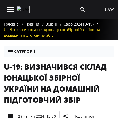
UA
Вхід для ЗМІ
Головна
Новини
Збірні
Євро-2024 (U-19)
U-19: визначився склад юнацької збірної України на
домашній підготовчий збір
КАТЕГОРІЇ
U-19: ВИЗНАЧИВСЯ СКЛАД
ЮНАЦЬКОЇ ЗБІРНОЇ
УКРАЇНИ НА ДОМАШНІЙ
ПІДГОТОВЧИЙ ЗБІР
29 квітня 2024, 13:30
Поділитися