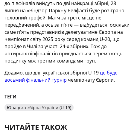
до півфіналів вийдуть по дві найкращі збірні, 28
липня на «Віндзор Парк» у Белфасті буде розіграно
головний трофей. Матч за третє місце не
передбачений, а ось за п'яте — відбудеться, оскільки
саме п'ять представників делегуватиме Європа на
чемпіонат світу 2025 року серед команд U-20, що
пройде в Чилі за участі 24-х збірних. Тож до
чотирьох півфіналістів приєднається переможець
поєдинку між третіми командами груп.
Додамо, що для української збірної U-19
це буде
восьмий фінальний турнір
чемпіонату Європи.
ТЕГИ
Юнацька збірна України (U-19)
ЧИТАЙТЕ ТАКОЖ