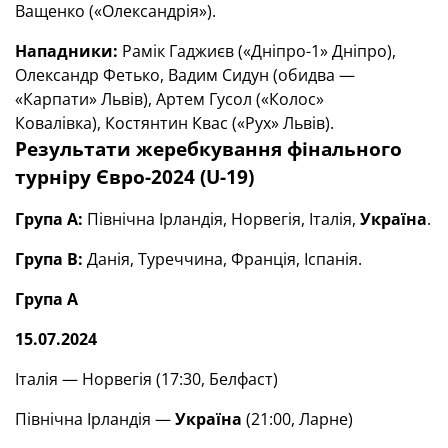
Ващенко («Олександрія»).
Нападники:
Рамік Гаджиєв («Дніпро-1» Дніпро),
Олександр Фетько, Вадим Сидун (обидва —
«Карпати» Львів), Артем Гусол («Колос»
Ковалівка), Костянтин Квас («Рух» Львів).
Результати жеребкування фінального
турніру Євро-2024 (U-19)
Група А:
Північна Ірландія, Норвегія, Італія,
Україна
.
Група В:
Данія, Туреччина, Франція, Іспанія.
Група А
15.07.2024
Італія — Норвегія (17:30, Белфаст)
Північна Ірландія —
Україна
(21:00, Ларне)