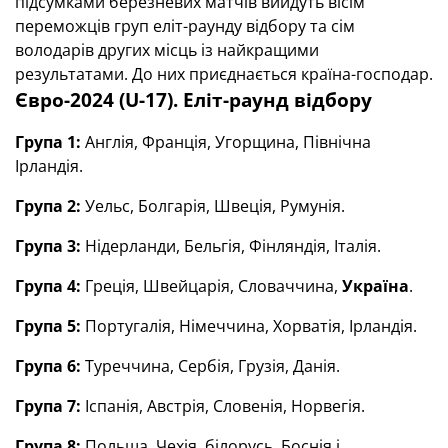
підсумками березневих матчів вийдуть вісім
переможців груп еліт-раунду відбору та сім
володарів других місць із найкращими
результатами. До них приєднається країна-господар.
Євро-2024 (U-17). Еліт-раунд відбору
Група 1:
Англія, Франція, Угорщина, Північна
Ірландія.
Група 2:
Уельс, Болгарія, Швеція, Румунія.
Група 3:
Нідерланди, Бельгія, Фінляндія, Італія.
Група 4:
Греція, Швейцарія, Словаччина,
Україна
.
Група 5:
Португалія, Німеччина, Хорватія, Ірландія.
Група 6:
Туреччина, Сербія, Грузія, Данія.
Група 7:
Іспанія, Австрія, Словенія, Норвегія.
Група 8:
Польща, Чехія, білорусь, Боснія і