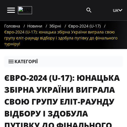
UA
Вхід для ЗМІ
Головна
Новини
Збірні
Євро-2024 (U-17)
Євро-2024 (U-17): юнацька збірна України виграла свою
групу еліт-раунду відбору і здобула путівку до фінального
турніру!
КАТЕГОРІЇ
ЄВРО-2024 (U-17): ЮНАЦЬКА
ЗБІРНА УКРАЇНИ ВИГРАЛА
СВОЮ ГРУПУ ЕЛІТ-РАУНДУ
ВІДБОРУ І ЗДОБУЛА
ПУТІВКУ ДО ФІНАЛЬНОГО