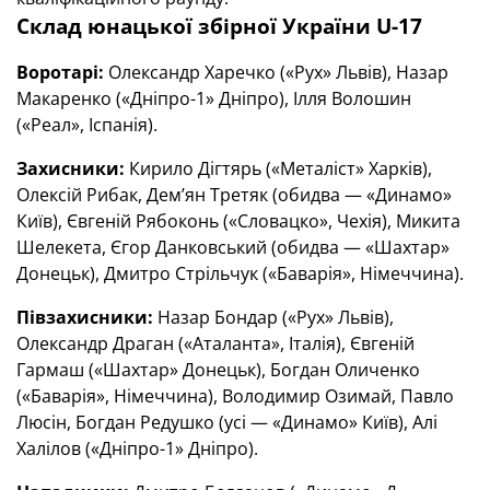
Склад юнацької збірної України
U
-17
Воротарі:
Олександр Харечко («Рух» Львів), Назар
Макаренко («Дніпро-1» Дніпро), Ілля Волошин
(«Реал», Іспанія).
Захисники:
Кирило Дігтярь («Металіст» Харків),
Олексій Рибак, Дем’ян Третяк (обидва — «Динамо»
Київ), Євгеній Рябоконь («Словацко», Чехія), Микита
Шелекета, Єгор Данковський (обидва — «Шахтар»
Донецьк), Дмитро Стрільчук («Баварія», Німеччина).
Півзахисники:
Назар Бондар («Рух» Львів),
Олександр Драган («Аталанта», Італія), Євгеній
Гармаш («Шахтар» Донецьк), Богдан Оличенко
(«Баварія», Німеччина), Володимир Озимай, Павло
Люсін, Богдан Редушко (усі — «Динамо» Київ), Алі
Халілов («Дніпро-1» Дніпро).