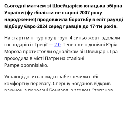
Сьогодні матчем зі Швейцарією юнацька збірна
України (футболісти не старші 2007 року
народження) продовжила боротьбу в еліт-раунді
відбору Євро-2024 серед гравців до 17-ти років.
На старті міні-турніру в групі 4 синьо-жовті здолали
господарів із Греції —
2:0
. Тепер же підопічні Юрія
Мороза протистояли одноліткам зі Швейцарії. Гра
проходила в місті Патри на стадіоні
Pampeloponnisiako.
Українці досить швидко забезпечили собі
комфортну перевагу. Спершу Богданов відкрив
рахунок із передачі Бондаря, а згодом Степанов
реалізував пенальті.
Швейцарцям не вдалося скоротити відставання, а
на 63-й хвилині Бондар після пасу Рибака оформив
третій гол нашої збірної. У підсумку синьо-жовті