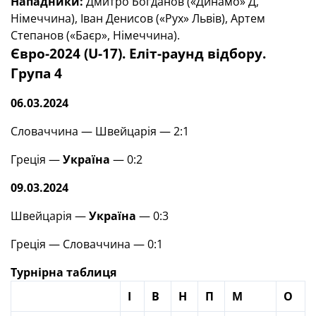
Нападники:
Дмитро Богданов («Динамо» Д,
Німеччина), Іван Денисов («Рух» Львів), Артем
Степанов («Баєр», Німеччина).
Євро-2024 (U-17). Еліт-раунд відбору.
Група 4
06.03.2024
Словаччина — Швейцарія — 2:1
Греція —
Україна
— 0:2
09.03.2024
Швейцарія —
Україна
— 0:3
Греція — Словаччина — 0:1
Турнірна таблиця
І
В
Н
П
М
О