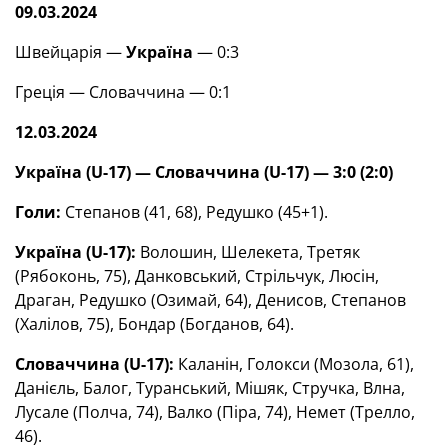
09.03.2024
Швейцарія —
Україна
— 0:3
Греція — Словаччина — 0:1
12.03.2024
Україна (U-17) — Словаччина (U-17) — 3:0 (2:0)
Голи:
Степанов (41, 68), Редушко (45+1).
Україна (U-17):
Волошин, Шелекета, Третяк
(Рябоконь, 75), Данковський, Стрільчук, Люсін,
Драган, Редушко (Озимай, 64), Денисов, Степанов
(Халілов, 75), Бондар (Богданов, 64).
Словаччина (U-17):
Каланін, Голокси (Мозола, 61),
Данієль, Балог, Туранський, Мішяк, Стручка, Влна,
Лусале (Полча, 74), Валко (Піра, 74), Немет (Трелло,
46).