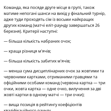
Команда, яка посяде друге місце в групі, також
матиме непогані шанси на вихід у фінальний турнір,
адже туди проходять сім із восьми найкращих
других команд (матчі еліт-раунду завершаться 26
березня). Критерії наступні:
— більша кількість набраних очок;
— краща різниця м'ячів;
— більша кількість забитих м'ячів;
— менша сума дисциплінарних очок за жовтими та
червоними картками, отриманими гравцями та
офіційними особами команд (червона картка — три
очки, жовта картка — одне очко, вилучення за дві
жовті картки в одному матчі — три очки);
— вища позиція в рейтингу коефіцієнтів
кваліфікаційного раунду.