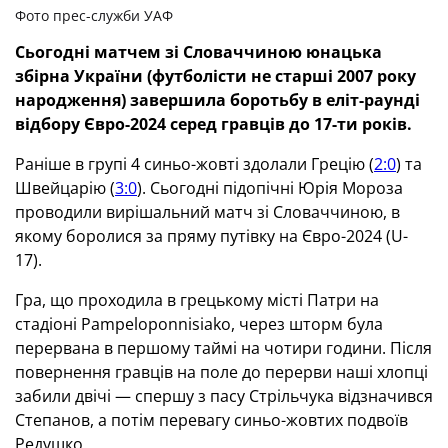
Фото прес-служби УАФ
Сьогодні матчем зі Словаччиною юнацька
збірна України (футболісти не старші 2007 року
народження) завершила боротьбу в еліт-раунді
відбору Євро-2024 серед гравців до 17-ти років.
Раніше в групі 4 синьо-жовті здолали Грецію (
2:0
) та
Швейцарію (
3:0
). Сьогодні підопічні Юрія Мороза
проводили вирішальний матч зі Словаччиною, в
якому боролися за пряму путівку на Євро-2024 (U-
17).
Гра, що проходила в грецькому місті Патри на
стадіоні Pampeloponnisiako, через шторм була
перервана в першому таймі на чотири години. Після
повернення гравців на поле до перерви наші хлопці
забили двічі — спершу з пасу Стрільчука відзначився
Степанов, а потім перевагу синьо-жовтих подвоїв
Редушко.