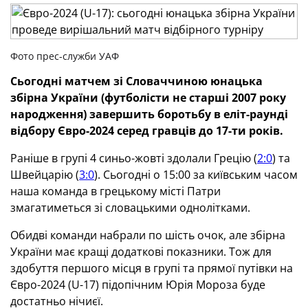
Фото прес-служби УАФ
Сьогодні матчем зі Словаччиною юнацька
збірна України (футболісти не старші 2007 року
народження) завершить боротьбу в еліт-раунді
відбору Євро-2024 серед гравців до 17-ти років.
Раніше в групі 4 синьо-жовті здолали Грецію (
2:0
) та
Швейцарію (
3:0
). Сьогодні о 15:00 за київським часом
наша команда в грецькому місті Патри
змагатиметься зі словацькими однолітками.
Обидві команди набрали по шість очок, але збірна
України має кращі додаткові показники. Тож для
здобуття першого місця в групі та прямої путівки на
Євро-2024 (U-17) підопічним Юрія Мороза буде
достатньо нічиєї.