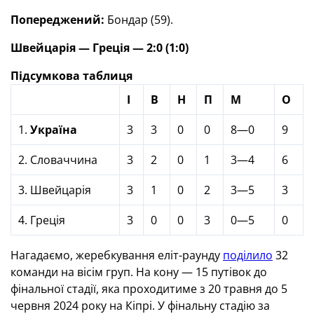
Попереджений:
Бондар (59).
Швейцарія — Греція — 2:0 (1:0)
Підсумкова таблиця
І
В
Н
П
М
О
1.
Україна
3
3
0
0
8—0
9
2. Словаччина
3
2
0
1
3—4
6
3. Швейцарія
3
1
0
2
3—5
3
4. Греція
3
0
0
3
0—5
0
Нагадаємо, жеребкування еліт-раунду
поділило
32
команди на вісім груп. На кону — 15 путівок до
фінальної стадії, яка проходитиме з 20 травня до 5
червня 2024 року на Кіпрі. У фінальну стадію за