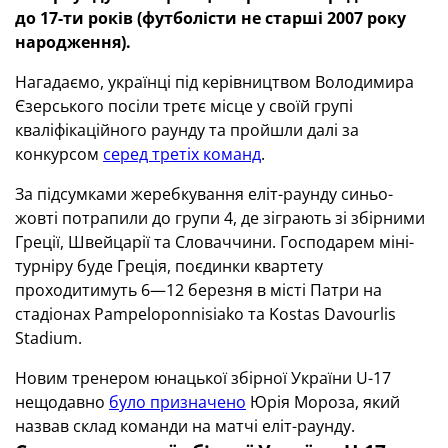
до 17-ти років (футболісти не старші 2007 року
народження).
Нагадаємо, українці під керівництвом Володимира
Єзерського посіли третє місце у своїй групі
кваліфікаційного раунду та пройшли далі за
конкурсом
серед третіх команд
.
За підсумками жеребкування еліт-раунду синьо-
жовті потрапили до групи 4, де зіграють зі збірними
Греції, Швейцарії та Словаччини. Господарем міні-
турніру буде Греція, поєдинки квартету
проходитимуть 6—12 березня в місті Патри на
стадіонах Pampeloponnisiako та Kostas Davourlis
Stadium.
Новим тренером юнацької збірної України U-17
нещодавно
було призначено
Юрія Мороза, який
назвав склад команди на матчі еліт-раунду.