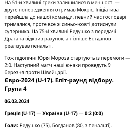
На 51-й хвилині греки залишилися в меншості —
друге попередження отримав Мокріс. Ініціатива
перейшла до нашої команди, певний час господарі
трималися, проте все ж синьо-жовті дотиснули
суперника. На 75-й хвилині Редушко з передачі
Драгана відкрив рахунок, а пізніше Богданов
реалізував пенальті.
Тож підопічні Юрія Мороза стартують із перемоги —
2:0. Наступний матч наші юнаки проведуть 9
березня проти Швейцарії.
Євро-2024 (U-17). Еліт-раунд відбору.
Група 4
06.03.2024
Греція (
U
-17) — Україна (
U
-17) — 0:2 (0:0)
Голи:
Редушко (75), Богданов (80, з пенальті).