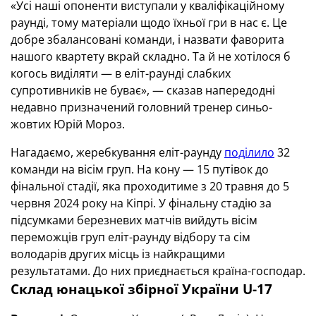
«Усі наші опоненти виступали у кваліфікаційному
раунді, тому матеріали щодо їхньої гри в нас є. Це
добре збалансовані команди, і назвати фаворита
нашого квартету вкрай складно. Та й не хотілося б
когось виділяти — в еліт-раунді слабких
супротивників не буває», — сказав напередодні
недавно призначений головний тренер синьо-
жовтих Юрій Мороз.
Нагадаємо, жеребкування еліт-раунду
поділило
32
команди на вісім груп. На кону — 15 путівок до
фінальної стадії, яка проходитиме з 20 травня до 5
червня 2024 року на Кіпрі. У фінальну стадію за
підсумками березневих матчів вийдуть вісім
переможців груп еліт-раунду відбору та сім
володарів других місць із найкращими
результатами. До них приєднається країна-господар.
Склад юнацької збірної України
U
-17