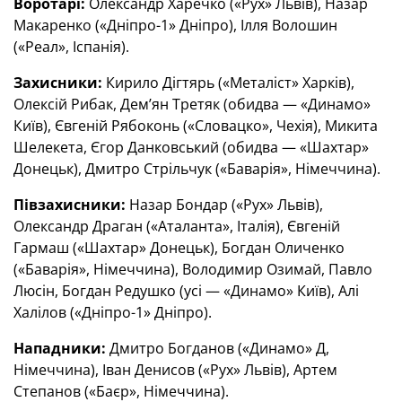
Воротарі:
Олександр Харечко («Рух» Львів), Назар
Макаренко («Дніпро-1» Дніпро), Ілля Волошин
(«Реал», Іспанія).
Захисники:
Кирило Дігтярь («Металіст» Харків),
Олексій Рибак, Дем’ян Третяк (обидва — «Динамо»
Київ), Євгеній Рябоконь («Словацко», Чехія), Микита
Шелекета, Єгор Данковський (обидва — «Шахтар»
Донецьк), Дмитро Стрільчук («Баварія», Німеччина).
Півзахисники:
Назар Бондар («Рух» Львів),
Олександр Драган («Аталанта», Італія), Євгеній
Гармаш («Шахтар» Донецьк), Богдан Оличенко
(«Баварія», Німеччина), Володимир Озимай, Павло
Люсін, Богдан Редушко (усі — «Динамо» Київ), Алі
Халілов («Дніпро-1» Дніпро).
Нападники:
Дмитро Богданов («Динамо» Д,
Німеччина), Іван Денисов («Рух» Львів), Артем
Степанов («Баєр», Німеччина).