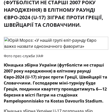
(ФУТБОЛІСТИ НЕ СТАРШІ 2007 РОКУ
НАРОДЖЕННЯ) В ЕЛІТНОМУ РАУНДІ
ЄВРО-2024 (U-17) ЗІГРАЄ ПРОТИ ГРЕЦІЇ,
ШВЕЙЦАРІЇ ТА СЛОВАЧЧИНИ.
Фото прес-служби УАФ
Юнацька збірна України (футболісти не старші
2007 року народження) в елітному раунді
Євро-2024 (U-17) зіграє проти Греції, Швейцарії та
Словаччини.
Господарем міні-турніру буде
Греція, поєдинки квартету проходитимуть 6—12
березня в місті Патри на стадіонах
Pampeloponnisiako та Kostas Davourlis Stadium.
Юнацька збірна України U-17 розпочала збір,