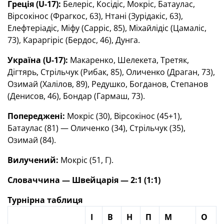
Греція (
U
-17):
Белеріс, Косідіс, Мокріс, Батаулас,
Вірсокінос (Фрагкос, 63), Нтані (Зурідакіс, 63),
Елефтеріадіс, Міфу (Сарріс, 85), Міхайлідіс (Цамаліс,
73), Караргіріс (Бердос, 46), Дунга.
Україна (
U
-17):
Макаренко, Шелекета, Третяк,
Дігтярь, Стрільчук (Рибак, 85), Оличенко (Драган, 73),
Озимай (Халілов, 89), Редушко, Богданов, Степанов
(Денисов, 46), Бондар (Гармаш, 73).
Попереджені:
Мокріс (30), Вірсокінос (45+1),
Батаулас (81) — Оличенко (34), Стрільчук (35),
Озимай (84).
Вилучений:
Мокріс (51, Г).
Словаччина — Швейцарія — 2:1 (
1
:
1
)
Турнірна таблиця
І
В
Н
П
М
О