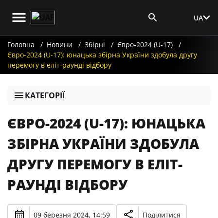
UA
Вхід для ЗМІ
Головна
Новини
Збірні
Євро-2024 (U-17)
Євро-2024 (U-17): юнацька збірна України здобула другу
перемогу в еліт-раунді відбору
КАТЕГОРІЇ
ЄВРО-2024 (U-17): ЮНАЦЬКА
ЗБІРНА УКРАЇНИ ЗДОБУЛА
ДРУГУ ПЕРЕМОГУ В ЕЛІТ-
РАУНДІ ВІДБОРУ
09 березня 2024, 14:59
Поділитися