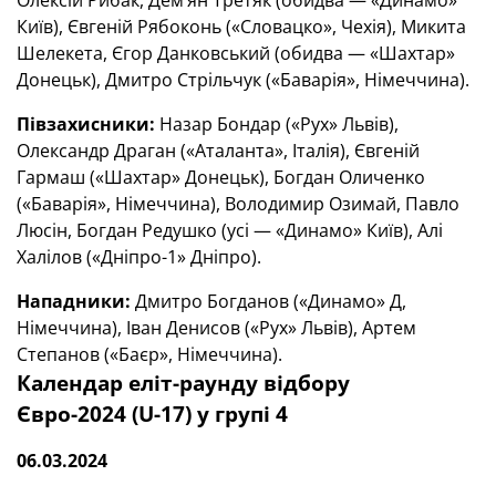
Олексій Рибак, Дем’ян Третяк (обидва — «Динамо»
Київ), Євгеній Рябоконь («Словацко», Чехія), Микита
Шелекета, Єгор Данковський (обидва — «Шахтар»
Донецьк), Дмитро Стрільчук («Баварія», Німеччина).
Півзахисники:
Назар Бондар («Рух» Львів),
Олександр Драган («Аталанта», Італія), Євгеній
Гармаш («Шахтар» Донецьк), Богдан Оличенко
(«Баварія», Німеччина), Володимир Озимай, Павло
Люсін, Богдан Редушко (усі — «Динамо» Київ), Алі
Халілов («Дніпро-1» Дніпро).
Нападники:
Дмитро Богданов («Динамо» Д,
Німеччина), Іван Денисов («Рух» Львів), Артем
Степанов («Баєр», Німеччина).
Календар еліт-раунду відбору
Євро-2024 (U-17) у групі 4
06.03.2024