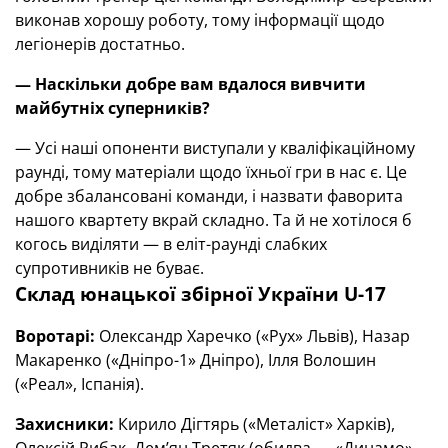
виконав хорошу роботу, тому інформації щодо
легіонерів достатньо.
— Наскільки добре вам вдалося вивчити
майбутніх суперників?
— Усі наші опоненти виступали у кваліфікаційному
раунді, тому матеріали щодо їхньої гри в нас є. Це
добре збалансовані команди, і назвати фаворита
нашого квартету вкрай складно. Та й не хотілося б
когось виділяти — в еліт-раунді слабких
супротивників не буває.
Склад юнацької збірної України U-17
Воротарі:
Олександр Харечко («Рух» Львів), Назар
Макаренко («Дніпро-1» Дніпро), Ілля Волошин
(«Реал», Іспанія).
Захисники:
Кирило Дігтярь («Металіст» Харків),