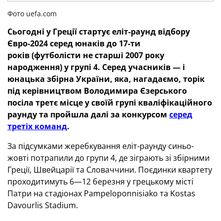
Фото uefa.com
Сьогодні у Греції стартує еліт-раунд відбору
Євро-2024 серед юнаків до 17-ти
років (футболісти не старші 2007 року
народження) у групі 4. Серед учасників — і
юнацька збірна України, яка, нагадаємо, торік
під керівництвом Володимира Єзерського
посіла третє місце у своїй групі кваліфікаційного
раунду та пройшла далі за конкурсом
серед
третіх команд
.
За підсумками жеребкування еліт-раунду синьо-
жовті потрапили до групи 4, де зіграють зі збірними
Греції, Швейцарії та Словаччини. Поєдинки квартету
проходитимуть 6—12 березня у грецькому місті
Патри на стадіонах Pampeloponnisiako та Kostas
Davourlis Stadium.