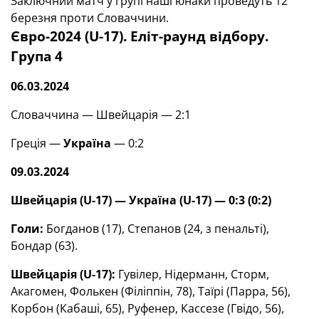
Заключний матч у групі наші юнаки проведуть 12
березня проти Словаччини.
Євро-2024 (U-17). Еліт-раунд відбору.
Група 4
06.03.2024
Словаччина — Швейцарія — 2:1
Греція —
Україна
— 0:2
09.03.2024
Швейцарія
(
U
-17) — Україна (
U
-17) —
0:3
(0:2)
Голи:
Богданов (17), Степанов (24, з пенальті),
Бондар (63).
Швейцарія (
U
-17):
Гувілер, Нідерманн, Сторм,
Акагомен, Фолькен (Філіппін, 78), Таїрі (Парра, 56),
Корбон (Кабаші, 65), Руфенер, Кассезе (Гвідо, 56),