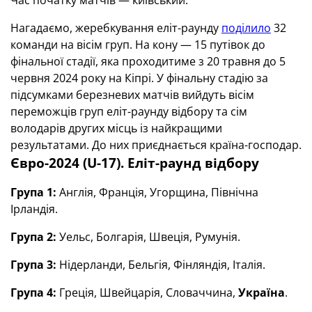
Час початку матчів — київський.
Нагадаємо, жеребкування еліт-раунду
поділило
32
команди на вісім груп. На кону — 15 путівок до
фінальної стадії, яка проходитиме з 20 травня до 5
червня 2024 року на Кіпрі. У фінальну стадію за
підсумками березневих матчів вийдуть вісім
переможців груп еліт-раунду відбору та сім
володарів других місць із найкращими
результатами. До них приєднається країна-господар.
Євро-2024 (U-17). Еліт-раунд відбору
Група 1:
Англія, Франція, Угорщина, Північна
Ірландія.
Група 2:
Уельс, Болгарія, Швеція, Румунія.
Група 3:
Нідерланди, Бельгія, Фінляндія, Італія.
Група 4:
Греція, Швейцарія, Словаччина,
Україна
.