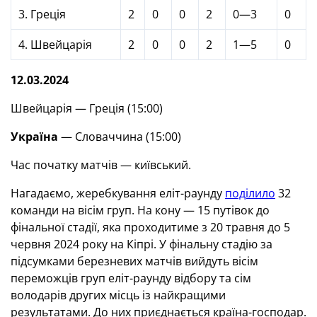
3. Греція
2
0
0
2
0—3
0
4. Швейцарія
2
0
0
2
1—5
0
12.03.2024
Швейцарія — Греція (15:00)
Україна
— Словаччина (15:00)
Час початку матчів — київський.
Нагадаємо, жеребкування еліт-раунду
поділило
32
команди на вісім груп. На кону — 15 путівок до
фінальної стадії, яка проходитиме з 20 травня до 5
червня 2024 року на Кіпрі. У фінальну стадію за
підсумками березневих матчів вийдуть вісім
переможців груп еліт-раунду відбору та сім
володарів других місць із найкращими
результатами. До них приєднається країна-господар.