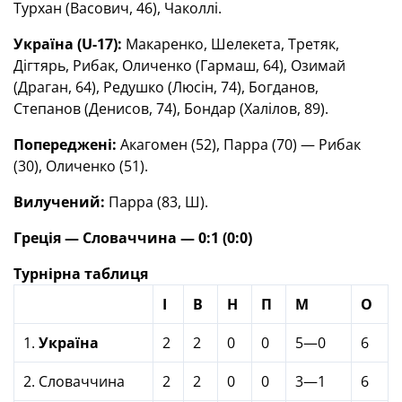
Турхан (Васович, 46), Чаколлі.
Україна (
U
-17):
Макаренко, Шелекета, Третяк,
Дігтярь, Рибак, Оличенко (Гармаш, 64), Озимай
(Драган, 64), Редушко (Люсін, 74), Богданов,
Степанов (Денисов, 74), Бондар (Халілов, 89).
Попереджені:
Акагомен (52), Парра (70) — Рибак
(30), Оличенко (51).
Вилучений:
Парра (83, Ш).
Греція — Словаччина — 0:1 (0:0)
Турнірна таблиця
І
В
Н
П
М
О
1.
Україна
2
2
0
0
5—0
6
2. Словаччина
2
2
0
0
3—1
6