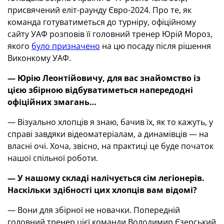
присвячений еліт-раунду Євро-2024. Про те, як
команда готуватиметься до турніру, офіційному
сайту УАФ розповів її головний тренер Юрій Мороз,
якого
було призначено
на цю посаду після рішення
Виконкому УАФ.
— Юрію Леонтійовичу, для вас знайомство із
цією збірною відбуватиметься напередодні
офіційних змагань…
— Візуально хлопців я знаю, бачив їх, як то кажуть, у
справі завдяки відеоматеріалам, а динамівців — на
власні очі. Хоча, звісно, на практиці це буде початок
нашої спільної роботи.
— У нашому складі налічується сім легіонерів.
Наскільки здібності цих хлопців вам відомі?
— Вони для збірної не новачки. Попередній
головний тренер цієї команди Володимир Єзерський