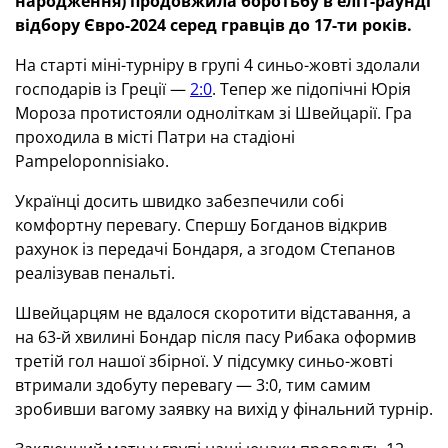
народження) продовжила боротьбу в еліт-раунді
відбору Євро-2024 серед гравців до 17-ти років.
На старті міні-турніру в групі 4 синьо-жовті здолали
господарів із Греції —
2:0
. Тепер же підопічні Юрія
Мороза протистояли одноліткам зі Швейцарії. Гра
проходила в місті Патри на стадіоні
Pampeloponnisiako.
Українці досить швидко забезпечили собі
комфортну перевагу. Спершу Богданов відкрив
рахунок із передачі Бондаря, а згодом Степанов
реалізував пенальті.
Швейцарцям не вдалося скоротити відставання, а
на 63-й хвилині Бондар після пасу Рибака оформив
третій гол нашої збірної. У підсумку синьо-жовті
втримали здобуту перевагу — 3:0, тим самим
зробивши вагому заявку на вихід у фінальний турнір.