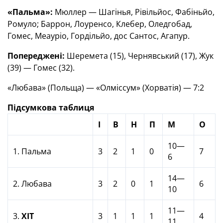
«Пальма»:
Мюллер — Шагінья, Рівільйос, Фабіньйо,
Ромуло; Баррон, Лоуренсо, Клебер, Оледгобад,
Гомес, Меауріо, Гордільйо, дос Сантос, Агапур.
Попереджені:
Шеремета (15), Чернявський (17), Жук
(39) — Гомес (32).
«Любава» (Польща) — «Олміссум» (Хорватія) — 7:2
Підсумкова таблиця
І
В
Н
П
М
О
10—
1. Пальма
3
2
1
0
7
6
14—
2. Любава
3
2
0
1
6
10
11—
3.
ХІТ
3
1
1
1
4
11