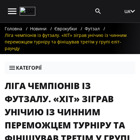
UA
Вхід для ЗМІ
Головна
Новини
Єврокубки
Футзал
Ліга чемпіонів із футзалу. «ХІТ» зіграв унічию із чинним
переможцем турніру та фінішував третім у групі еліт-
раунду
КАТЕГОРІЇ
ЛІГА ЧЕМПІОНІВ ІЗ
ФУТЗАЛУ. «ХІТ» ЗІГРАВ
УНІЧИЮ ІЗ ЧИННИМ
ПЕРЕМОЖЦЕМ ТУРНІРУ ТА
ФІНІШУВАВ ТРЕТІМ У ГРУПІ