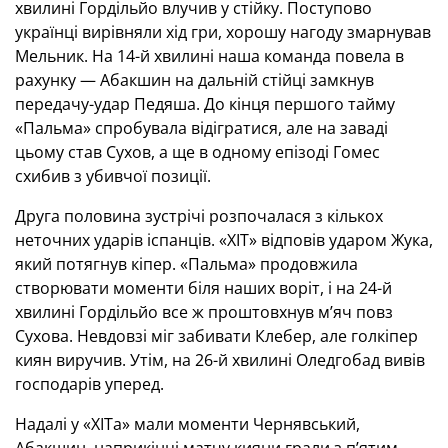
хвилині Гордільйо влучив у стійку. Поступово
українці вирівняли хід гри, хорошу нагоду змарнував
Мельник. На 14-й хвилині наша команда повела в
рахунку — Абакшин на дальній стійці замкнув
передачу-удар Педяша. До кінця першого тайму
«Пальма» спробувала відігратися, але на заваді
цьому став Сухов, а ще в одному епізоді Гомес
схибив з убивчої позиції.
Друга половина зустрічі розпочалася з кількох
неточних ударів іспанців. «ХІТ» відповів ударом Жука,
який потягнув кіпер. «Пальма» продовжила
створювати моменти біля наших воріт, і на 24-й
хвилині Гордільйо все ж проштовхнув м’яч повз
Сухова. Невдовзі міг забивати Клебер, але голкіпер
киян виручив. Утім, на 26-й хвилині Оледгобад вивів
господарів уперед.
Надалі у «ХІТа» мали моменти Чернявський,