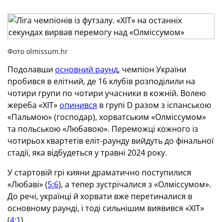
Фото olmissum.hr
Подолавши
основний раунд
, чемпіон України
пробився в елітний, де 16 клубів розподілили на
чотири групи по чотири учасники в кожній. Волею
жереба «ХІТ»
опинився
в групі D разом з іспанською
«Пальмою» (господар), хорватським «Олміссумом»
та польською «Любавою». Переможці кожного із
чотирьох квартетів еліт-раунду вийдуть до фінальної
стадії, яка відбудеться у травні 2024 року.
У стартовій грі кияни драматично поступилися
«Любаві» (
5:6
), а тепер зустрічалися з «Олміссумом».
До речі, українці й хорвати вже перетиналися в
основному раунді, і тоді сильнішим виявився «ХІТ»
(
4:1
).