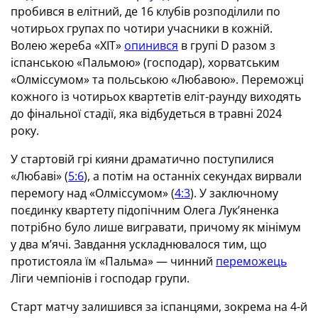
пробився в елітний, де 16 клубів розподілили по
чотирьох групах по чотири учасники в кожній.
Волею жереба «ХІТ»
опинився
в групі D разом з
іспанською «Пальмою» (господар), хорватським
«Олміссумом» та польською «Любавою». Переможці
кожного із чотирьох квартетів еліт-раунду виходять
до фінальної стадії, яка відбудеться в травні 2024
року.
У стартовій грі кияни драматично поступилися
«Любаві» (
5:6
), а потім на останніх секундах вирвали
перемогу над «Олміссумом» (
4:3
). У заключному
поєдинку квартету підопічним Олега Лук’яненка
потрібно було лише вигравати, причому як мінімум
у два м’ячі. Завдання ускладнювалося тим, що
протистояла їм «Пальма» — чинний
переможець
Ліги чемпіонів і господар групи.
Старт матчу залишився за іспанцями, зокрема на 4-й