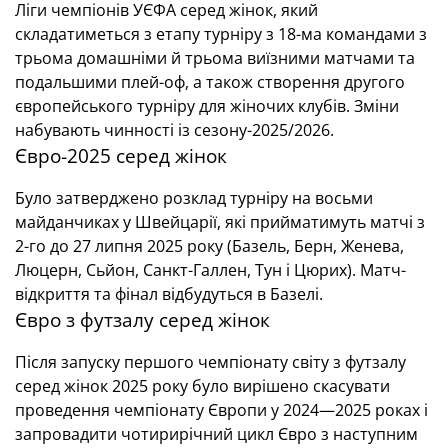
Ліги чемпіонів УЄФА серед жінок, який
складатиметься з етапу турніру з 18-ма командами з
трьома домашніми й трьома виїзними матчами та
подальшими плей-оф, а також створення другого
європейського турніру для жіночих клубів. Зміни
набувають чинності із сезону-2025/2026.
Євро-2025 серед жінок
Було затверджено розклад турніру на восьми
майданчиках у Швейцарії, які прийматимуть матчі з
2-го до 27 липня 2025 року (Базель, Берн, Женева,
Люцерн, Сьйон, Санкт-Галлен, Тун і Цюрих). Матч-
відкриття та фінал відбудуться в Базелі.
Євро з футзалу серед жінок
Після запуску першого чемпіонату світу з футзалу
серед жінок 2025 року було вирішено скасувати
проведення чемпіонату Європи у 2024—2025 роках і
запровадити чотирирічний цикл Євро з наступним