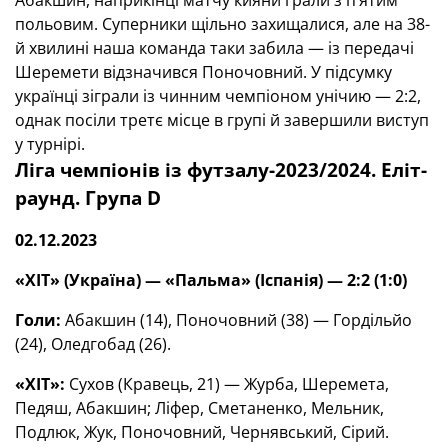
Абакшин, наприкінці матчу кияни грали з п’ятим
польовим. Суперники щільно захищалися, але на 38-
й хвилині наша команда таки забила — із передачі
Шеремети відзначився Поночовний. У підсумку
українці зіграли із чинним чемпіоном унічию — 2:2,
однак посіли третє місце в групі й завершили виступ
у турнірі.
Ліга чемпіонів із футзалу-2023/2024. Еліт-
раунд. Група D
02.12.2023
«ХІТ» (Україна) — «Пальма» (Іспанія) — 2:2 (1:0)
Голи:
Абакшин (14), Поночовний (38) — Гордільйо
(24), Оледгобад (26).
«ХІТ»:
Сухов (Кравець, 21) — Журба, Шеремета,
Педяш, Абакшин; Ліфер, Сметаненко, Мельник,
Подлюк, Жук, Поночовний, Чернявський, Сірий.