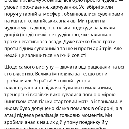
В олімпійському ж селищі все було просто чудово —
умови проживання, харчування. Усі збірні жили
поруч у гарній атмосфері, обмінювалися сувенірами
на кшталт олімпійських значків. Ми грали на
чудовому стадіоні, ось тільки подекуди заважали
дощі й (іноді) неякісне суддівство, яке залишило
трохи негативного осаду. Дуже важко було грати
проти гідних суперників та ще й проти арбітрів. Але
нехай це залишиться на їхній совісті.
Щодо самого виступу — дівчата відпрацювали на всі
сто відсотків. Велика їм подяка за те, що вони
зробили для України! У кожній зустрічі
налаштування та віддача були максимальними,
тренерські вказівки виконувалися повною мірою.
Винятком став тільки стартовий матч з іспанками. У
ньому було допущено кілька помилок в обороні, а в
атаці підвела реалізація гольових моментів. Ми
зробили аналіз наших дій у тому поєдинку й у