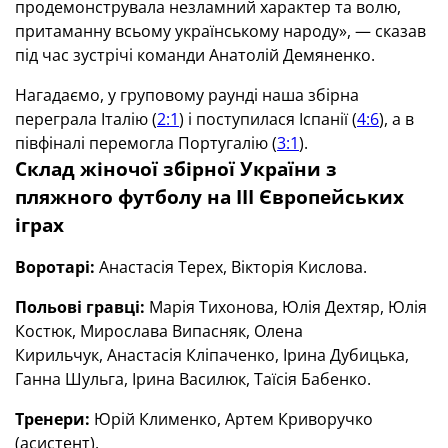
продемонструвала незламний характер та волю,
притаманну всьому українському народу», — сказав
під час зустрічі команди Анатолій Демяненко.
Нагадаємо, у груповому раунді наша збірна
переграла Італію (
2:1
) і поступилася Іспанії (
4:6
), а в
півфіналі перемогла Португалію (
3:1
).
Склад жіночої збірної України з
пляжного футболу на
III Європейських
іграх
Воротарі:
Анастасія Терех, Вікторія Кислова.
Польові гравці:
Марія Тихонова, Юлія Дехтяр, Юлія
Костюк, Мирослава Випасняк, Олена
Кирильчук, Анастасія Кліпаченко, Ірина Дубицька,
Ганна Шульга, Ірина Василюк, Таїсія Бабенко.
Тренери:
Юрій Клименко, Артем Криворучко
(асистент).