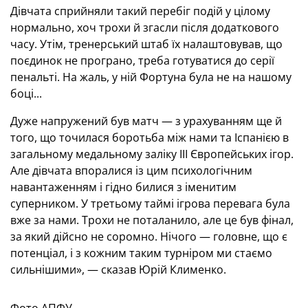
Дівчата сприйняли такий перебіг подій у цілому
нормально, хоч трохи й згасли після додаткового
часу. Утім, тренерський штаб їх налаштовував, що
поєдинок не програно, треба готуватися до серії
пенальті. На жаль, у ній Фортуна була не на нашому
боці...
Дуже напружений був матч — з урахуванням ще й
того, що точилася боротьба між нами та Іспанією в
загальному медальному заліку III Європейських ігор.
Але дівчата впоралися із цим психологічним
навантаженням і гідно билися з іменитим
суперником. У третьому таймі ігрова перевага була
вже за нами. Трохи не поталанило, але це був фінал,
за який дійсно не соромно. Нічого — головне, що є
потенціал, і з кожним таким турніром ми стаємо
сильнішими», — сказав Юрій Клименко.