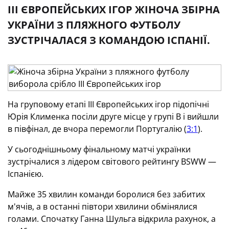
III ЄВРОПЕЙСЬКИХ ІГОР ЖІНОЧА ЗБІРНА
УКРАЇНИ З ПЛЯЖНОГО ФУТБОЛУ
ЗУСТРІЧАЛАСЯ З КОМАНДОЮ ІСПАНІЇ.
На груповому етапі III Європейських ігор підопічні
Юрія Клименка посіли друге місце у групі В і вийшли
в півфінал, де вчора перемогли Португалію (
3:1
).
У сьогоднішньому фінальному матчі українки
зустрічалися з лідером світового рейтингу BSWW —
Іспанією.
Майже 35 хвилин команди боролися без забитих
м'ячів, а в останні півтори хвилини обмінялися
голами. Спочатку Ганна Шульга відкрила рахунок, а