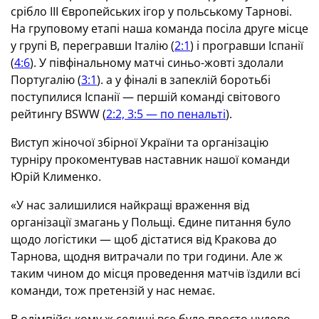
срібло III Європейських ігор у польському Тарнові.
На груповому етапі наша команда посіла друге місце
у групі В, перегравши Італію (
2:1
) і програвши Іспанії
(
4:6
). У півфінальному матчі синьо-жовті здолали
Португалію (
3:1
). а у фіналі в запеклій боротьбі
поступилися Іспанії — першій команді світового
рейтингу BSWW (
2:2, 3:5 — по пенальті
).
Виступ жіночої збірної України та організацію
турніру прокоментував наставник нашої команди
Юрій Клименко.
«У нас залишилися найкращі враження від
організації змагань у Польщі. Єдине питання було
щодо логістики — щоб дістатися від Кракова до
Тарнова, щодня витрачали по три години. Але ж
таким чином до місця проведення матчів їздили всі
команди, тож претензій у нас немає.