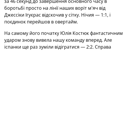
за 46 секунд до завершення основного часу в
боротьбі просто на лінії наших воріт м'яч від
Джессіки Ігуєрас відскочив у сітку. Нічия — 1:1, і
поєдинок перейшов в овертайм.
На самому його початку Юлія Костюк фантастичним
ударом знову вивела нашу команду вперед. Але
іспанки ще раз зуміли відігратися — 2:2. Справа
дійшла до серії пенальті, в якій сильнішими
виявилися наші суперниці — 5:3.
Таким чином, збірна України посіла друге місце на
Європейських іграх у Тарнові. Переможець
турніру — команда Іспанії.
III Європейські ігри. Турнір із пляжного
футболу. Жінки
Фінал
Іспанія — Україна — 2:2 (5:3, по пенальті)