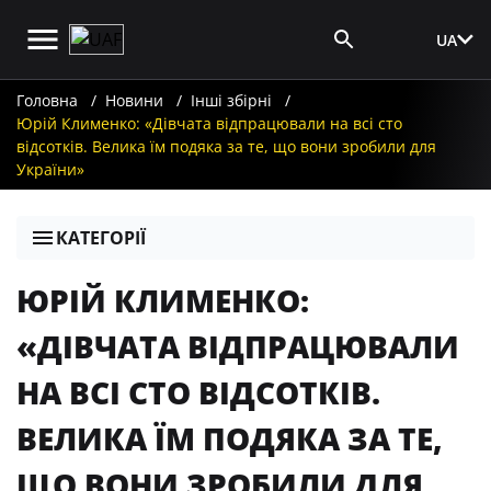
UA
Вхід для ЗМІ
Головна
Новини
Інші збірні
Юрій Клименко: «Дівчата відпрацювали на всі сто
відсотків. Велика їм подяка за те, що вони зробили для
України»
КАТЕГОРІЇ
ЮРІЙ КЛИМЕНКО:
«ДІВЧАТА ВІДПРАЦЮВАЛИ
НА ВСІ СТО ВІДСОТКІВ.
ВЕЛИКА ЇМ ПОДЯКА ЗА ТЕ,
ЩО ВОНИ ЗРОБИЛИ ДЛЯ