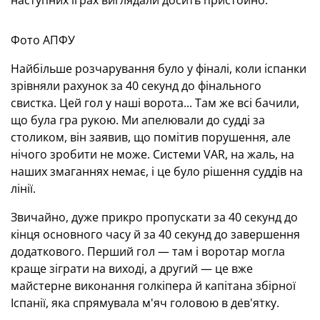
наступних іграх виглядали досить пристойно.
Фото АПФУ
Найбільше розчарування було у фіналі, коли іспанки
зрівняли рахунок за 40 секунд до фінального
свистка. Цей гол у наші ворота... Там же всі бачили,
що була гра рукою. Ми апелювали до судді за
столиком, він заявив, що помітив порушення, але
нічого зробити не може. Системи VAR, на жаль, на
наших змаганнях немає, і це було рішення суддів на
лінії.
Звичайно, дуже прикро пропускати за 40 секунд до
кінця основного часу й за 40 секунд до завершення
додаткового. Перший гол — там і воротар могла
краще зіграти на виході, а другий — це вже
майстерне виконання голкіпера й капітана збірної
Іспанії, яка спрямувала м'яч головою в дев'ятку.