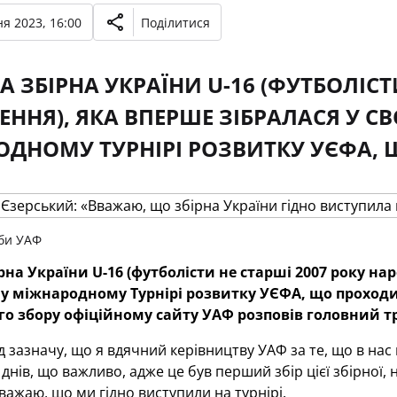
я 2023, 16:00
Поділитися
 ЗБІРНА УКРАЇНИ U-16 (ФУТБОЛІСТИ
ННЯ), ЯКА ВПЕРШЕ ЗІБРАЛАСЯ У СВО
ДНОМУ ТУРНІРІ РОЗВИТКУ УЄФА, 
би УАФ
на України U-16 (футболісти не старші 2007 року наро
 у міжнародному Турнірі розвитку УЄФА, що проходи
го збору офіційному сайту УАФ розповів головний 
зазначу, що я вдячний керівництву УАФ за те, що в нас
днів, що важливо, адже це був перший збір цієї збірної,
важаю, що ми гідно виступили на турнірі.