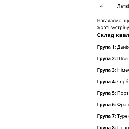
4
Латві
Нагадаємо, що
жовті зустрін
Склад квал
Група 1:
Данія
Група 2:
Швеці
Група 3:
Німе
Група 4:
Серб
Група 5:
Порту
Група 6:
Франц
Група 7:
Туреч
Група 8:
Іспан