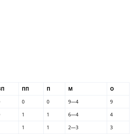
ВП
ПП
П
М
О
0
0
0
9—4
9
0
1
1
6—4
4
1
1
1
2—3
3