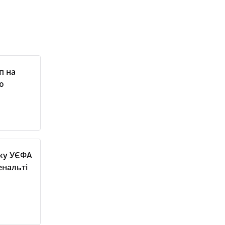
п на
ю
тку УЄФА
енальті