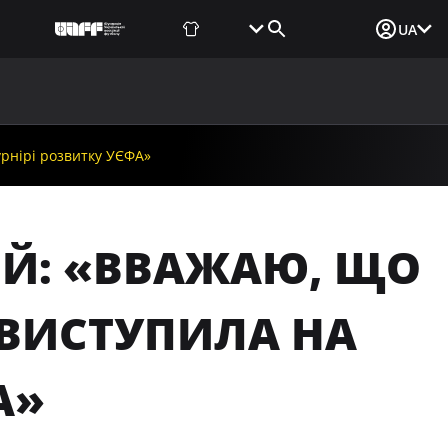
Фаншоп
Квитки
Вхід для ЗМІ
UA
ВИНИ
МЕДІА
ДОКУМЕНТИ
UAF DATA CENTER
урнірі розвитку УЄФА»
Й: «ВВАЖАЮ, ЩО
 ВИСТУПИЛА НА
А»