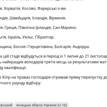
я, Хорватія, Косово, Фарерські о-ви.
ндія, Швейцарія, Ісландія, Вірменія.
ія, Греція, Північна Ірландія, Сан-Марино.
гія, Ізраїль, Уельс, Гібралтар.
рщина, Боснія і Герцеговина, Болгарія, Андорра.
а цій стадії відбудуться в період із 1 липня до 21 листоп
ть найкращих володарів третіх місць за результатами ма
у кваліфікації.
 Кіпр на правах господаря отримав пряму перепустку до 
ітного раунду відбору.
ерський
юнацька збірна України (U-16)