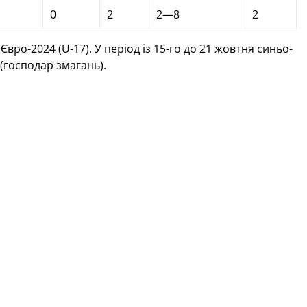
1
0
2
2—8
2
вро-2024 (U-17). У період із 15-го до 21 жовтня синьо-
(господар змагань).