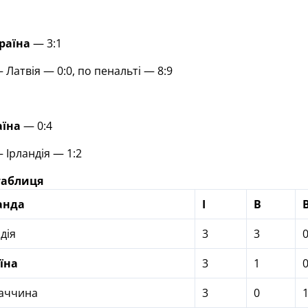
раїна
— 3:1
Латвія — 0:0, по пенальті — 8:9
аїна
— 0:4
Ірландія — 1:2
таблиця
анда
І
В
дія
3
3
їна
3
1
аччина
3
0