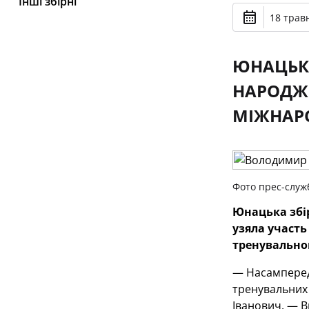
Інші збірні
18 травн
ЮНАЦЬКА
НАРОДЖЕ
МІЖНАРО
Фото прес-служ
Юнацька збір
узяла участь
тренувально
— Насамперед 
тренувальних 
Іванович. — В