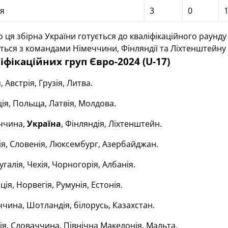
я
3
0
 ця збірна України готується до кваліфікаційного раунду Є
уться з командами Німеччини, Фінляндії та Ліхтенштейну 
іфікаційних груп Євро-2024 (U-17)
, Австрія, Грузія, Литва.
я, Польща, Латвія, Молдова.
ччина,
Україна
, Фінляндія, Ліхтенштейн.
ія, Словенія, Люксембург, Азербайджан.
галія, Чехія, Чорногорія, Албанія.
ія, Норвегія, Румунія, Естонія.
чина, Шотландія, білорусь, Казахстан.
ія, Словаччина, Північна Македонія, Мальта.