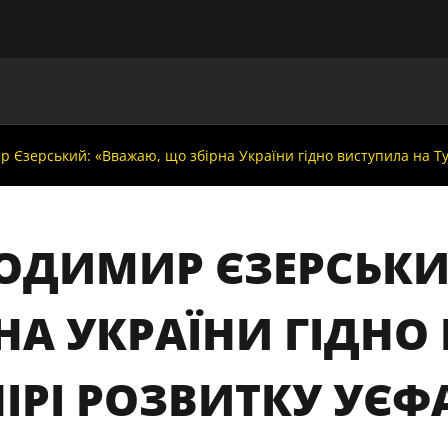
ГОЛОВНА
ПРО УАФ
ЗБІРНІ
ЧЛЕНИ УАФ
НО
 Єзерський: «Вважаю, що збірна України гідно виступила на Т
ОДИМИР ЄЗЕРСЬКИ
НА УКРАЇНИ ГІДНО
ІРІ РОЗВИТКУ УЄФ