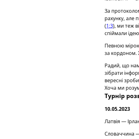
За протоколом
рахунку, але 
(
1:3
), ми теж 
спіймали ідею
Певною мірою 
за кордоном. 
Радий, що нам
зібрати інформ
вересні зроби
Хоча ми розум
Турнір роз
10.05.2023
Латвія — Ірла
Словаччина 