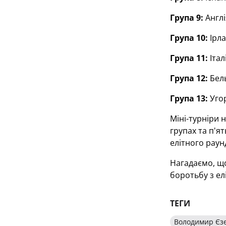
Група 9:
Англі
Група 10:
Ірла
Група 11:
Італ
Група 12:
Бель
Група 13:
Уго
Міні-турніри н
групах та п'я
елітного раунд
Нагадаємо, що
боротьбу з ел
ТЕГИ
Володимир Єз