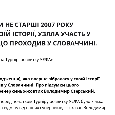
 НЕ СТАРШІ 2007 РОКУ
ЇЙ ІСТОРІЇ, УЗЯЛА УЧАСТЬ У
ЩО ПРОХОДИВ У СЛОВАЧЧИНІ.
дження), яка вперше зібралася у своїй історії,
в у Словаччині. Про підсумки цього
тренер синьо-жовтих Володимир Єзерський.
 перед початком Турніру розвитку УЄФА було кілька
 на відміну від наших суперників, — сказав Володимир