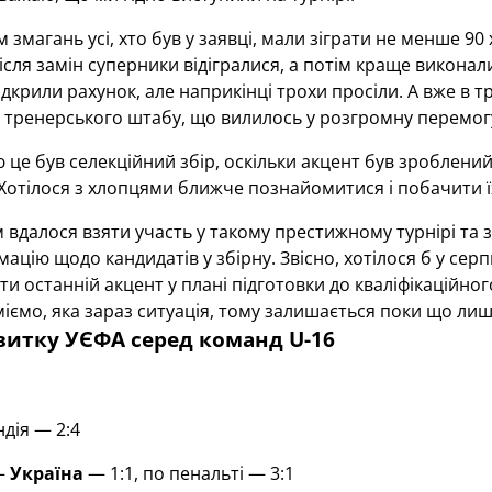
 змагань усі, хто був у заявці, мали зіграти не менше 90
після замін суперники відігралися, а потім краще виконал
відкрили рахунок, але наприкінці трохи просіли. А вже в тр
 тренерського штабу, що вилилось у розгромну перемог
це був селекційний збір, оскільки акцент був зроблений 
Хотілося з хлопцями ближче познайомитися і побачити ї
 вдалося взяти участь у такому престижному турнірі та 
ацію щодо кандидатів у збірну. Звісно, хотілося б у серп
ти останній акцент у плані підготовки до кваліфікаційно
іємо, яка зараз ситуація, тому залишається поки що лиш
витку УЄФА серед команд U-16
ндія — 2:4
—
Україна
— 1:1, по пенальті — 3:1