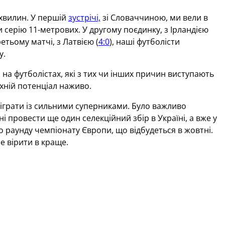
 хвилин. У першій
зустрічі,
зі Словаччиною, ми вели в
и серію 11-метрових. У другому поєдинку, з Ірландією
етьому матчі, з Латвією (
4:0
), наші футболісти
у.
на футболістах, які з тих чи інших причин виступають
хній потенціал наживо.
зіграти із сильними суперниками. Було важливо
ні провести ще один селекційний збір в Україні, а вже у
го раунду чемпіонату Європи, що відбудеться в жовтні.
е вірити в краще.