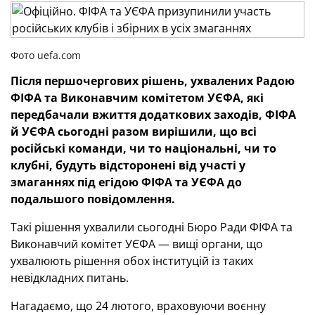
Фото uefa.com
Після першочергових рішень, ухвалених Радою
ФІФА та Виконавчим комітетом УЄФА, які
передбачали вжиття додаткових заходів, ФІФА
й УЄФА сьогодні разом вирішили, що всі
російські команди, чи то національні, чи то
клубні, будуть відсторонені від участі у
змаганнях під егідою ФІФА та УЄФА до
подальшого повідомлення.
Такі рішення ухвалили сьогодні Бюро Ради ФІФА та
Виконавчий комітет УЄФА — вищі органи, що
ухвалюють рішення обох інституцій із таких
невідкладних питань.
Нагадаємо, що 24 лютого, в
раховуючи воєнну