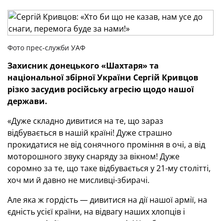
Фото прес-служби УАФ
Захисник донецького
«
Шахтаря
»
та
національної
збірної України Сергій Кривцов
різко засудив
російськ
у
агресі
ю щодо нашої
держави.
«Дуже складно дивитися на те, що зараз
відбувається в нашій країні! Дуже страшно
прокидатися не від сонячного проміння в очі, а від
моторошного звуку снаряду за вікном! Дуже
соромно за те, що таке відбувається у 21-му столітті,
хоч ми й давно не мисливці-збирачі.
Але яка ж гордість — дивитися на дії нашої армії, на
єдність усієї країни, на відвагу наших хлопців і