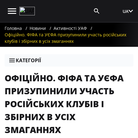
UA
Вхід для ЗМІ
Головна
Новини
Активності УАФ
Офіційно. ФІФА та УЄФА призупинили участь російських
клубів і збірних в усіх змаганнях
КАТЕГОРІЇ
ОФІЦІЙНО. ФІФА ТА УЄФА
ПРИЗУПИНИЛИ УЧАСТЬ
РОСІЙСЬКИХ КЛУБІВ І
ЗБІРНИХ В УСІХ
ЗМАГАННЯХ