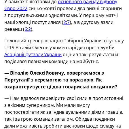
У рамках підготовки до
основного раунду відбору
Євро-2022
синьо-жовті провели два виїзні спаринги
з португальськими однолітками. У першому матчі
наші хлопці поступилися (
2:7
), а в другому взяли
реванш (
6:2
).
Головний тренер юнацької збірної України з футзалу
U-19 Віталій Одегов у коментарі для прес-служби
Асоціації футзалу України
оцінив такі результати й
поділився планами команди на майбутнє.
— Віталію Олексійовичу, повертаємося з
Португалії з перемогою та поразкою. Як
охарактеризуєте ці два товариські поєдинки?
— Нам вдалося перевірити свої сили в протистоянні
з якісним суперником. Ми мали змогу
поспостерігати як за індивідуальними діями гравців,
так і за грою команди загалом. Обидва поєдинки
дали можливість зробити висновки щодо складу на