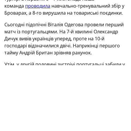
команда
проводила
навчально-тренувальний збір у
Броварах, а 8-го вирушила на товариські поєдинки.
Сьогодні підопічні Віталія Одегова провели перший
матч із португальцями. На 7-й хвилині Олександр
Дичук вивів українців уперед, проте на 10-й
господарі відзначилися двічі. Наприкінці першого
тайму Андрій Британ зрівняв рахунок.
Утім, у другій половині зустрічі португальці забили у
ворота нашої збірної п’ять «сухих» м’ячів та
перемогли з результатом 7:2. Другий спаринг
відбудеться завтра (початок — о 19.00).
Товариський матч юнацьких збірних із
футзалу
Португалія (
U
-19) — Україна (
U
-19) —
7:2
(2:2)
Голи:
Сантуш (10), Сімау (10), Роша (27), Морейра