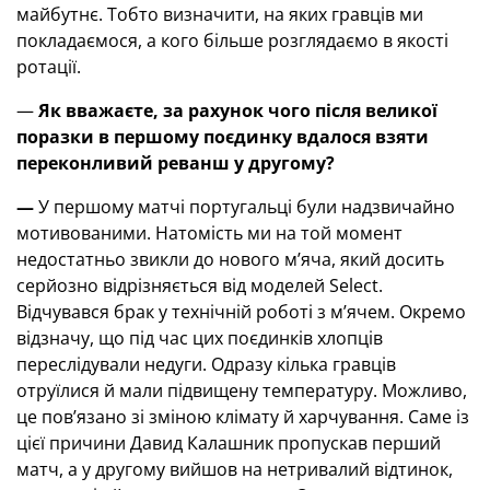
майбутнє. Тобто визначити, на яких гравців ми
покладаємося, а кого більше розглядаємо в якості
ротації.
—
Як вважаєте, за рахунок чого після великої
поразки в першому поєдинку вдалося взяти
переконливий реванш у другому?
—
У першому матчі португальці були надзвичайно
мотивованими. Натомість ми на той момент
недостатньо звикли до нового м’яча, який досить
серйозно відрізняється від моделей Select.
Відчувався брак у технічній роботі з м’ячем. Окремо
відзначу, що під час цих поєдинків хлопців
переслідували недуги. Одразу кілька гравців
отруїлися й мали підвищену температуру. Можливо,
це пов’язано зі зміною клімату й харчування. Саме із
цієї причини Давид Калашник пропускав перший
матч, а у другому вийшов на нетривалий відтинок,