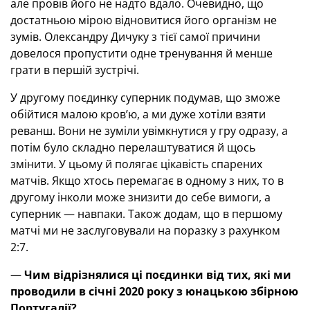
але провів його не надто вдало. Очевидно, що
достатньою мірою відновитися його організм не
зумів. Олександру Дичуку з тієї самої причини
довелося пропустити одне тренування й менше
грати в першій зустрічі.
У другому поєдинку суперник подумав, що зможе
обійтися малою кров’ю, а ми дуже хотіли взяти
реванш. Вони не зуміли увімкнутися у гру одразу, а
потім було складно перелаштуватися й щось
змінити. У цьому й полягає цікавість спарених
матчів. Якщо хтось перемагає в одному з них, то в
другому інколи може знизити до себе вимоги, а
суперник — навпаки. Також додам, що в першому
матчі ми не заслуговували на поразку з рахунком
2:7.
—
Чим відрізнялися ці поєдинки від тих, які ми
проводили в січні 2020 року з юнацькою збірною
Португалії?