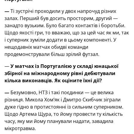
—
Ті зустрічі проходили у двох напрочуд різних
залах. Перший був досить просторим, другий —
занадто вузьким. Було багато контактів і боротьби.
Щодо якості гри, то вважаю, що за цей час як ми, так
і суперник зуміли додати в цьому компоненті. У
нещодавніх матчах обидві команди
продемонстрували більш зрілий футзал.
—
У матчах із Португалією у складі юнацької
збірної на міжнародному рівні дебютували
кілька виконавців. Як оціните їхні дії?
—
Безумовно, НТЗ і такі поєдинки — це велика
різниця. Микола Хом’як і Дмитро Скибчик зіграли
дуже гідно в протистоянні із сильним суперником.
Щодо Артема Щура, то йому провести ту кількість
часу, яку ми йому планували надати, завадила
мікротравма.