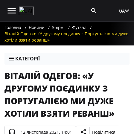
UA
Вхід для ЗМІ
Головна
Новини
Збірні
Футзал
Віталій Одегов: «У другому поєдинку з Португалією ми дуже
хотіли взяти реванш»
КАТЕГОРІЇ
ВІТАЛІЙ ОДЕГОВ: «У
ДРУГОМУ ПОЄДИНКУ З
ПОРТУГАЛІЄЮ МИ ДУЖЕ
ХОТІЛИ ВЗЯТИ РЕВАНШ»
12 листопада 2021, 14:01
Поділитися