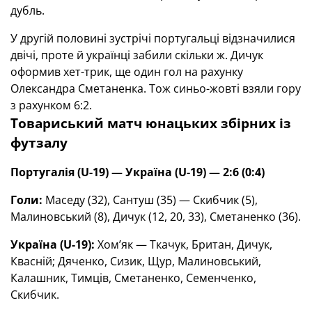
дубль.
У другій половині зустрічі португальці відзначилися
двічі, проте й українці забили скільки ж. Дичук
оформив хет-трик, ще один гол на рахунку
Олександра Сметаненка. Тож синьо-жовті взяли гору
з рахунком 6:2.
Товариський матч юнацьких збірних із
футзалу
Португалія (U-19) — Україна (U-19) — 2:6 (0:4)
Голи:
Маседу (32), Сантуш (35) — Скибчик (5),
Малиновський (8), Дичук (12, 20, 33), Сметаненко (36).
Україна (U-19):
Хом’як — Ткачук, Британ, Дичук,
Квасній; Дяченко, Сизик, Щур, Малиновський,
Калашник, Тимців, Сметаненко, Семенченко,
Скибчик.