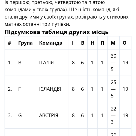
із першою, третьою, четвертою та п'ятою
командами у своїх групах). Ще шість команд, які
стали другими у своїх групах, розіграють у стикових
матчах останні три путівки.
Підсумкова таблиця других місць
#
Група
Команда
І
В
Н
П
М
О
30
1.
В
ІТАЛІЯ
8
6
1
1
—
19
5
25
2.
F
ІСЛАНДІЯ
8
6
1
1
—
19
5
22
3.
G
АВСТРІЯ
8
6
1
1
—
19
3
20