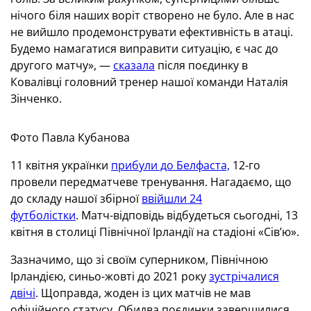
нічого біля наших воріт створено не було. Але в нас
не вийшло продемонструвати ефективність в атаці.
Будемо намагатися виправити ситуацію, є час до
другого матчу», —
сказала
після поєдинку в
Ковалівці головний тренер нашої команди Наталія
Зінченко.
Фото Павла Кубанова
11 квітня українки
прибули до Белфаста,
12-го
провели передматчеве тренування. Нагадаємо, що
до складу нашої збірної
ввійшли 24
футболістки
. Матч-відповідь відбудеться сьогодні, 13
квітня в столиці Північної Ірландії на стадіоні «Сів’ю».
Зазначимо, що зі своїм суперником, Північною
Ірландією, синьо-жовті до 2021 року
зустрічалися
двічі
. Щоправда, жоден із цих матчів не мав
офіційного статусу. Обидва поєдинки завершилися