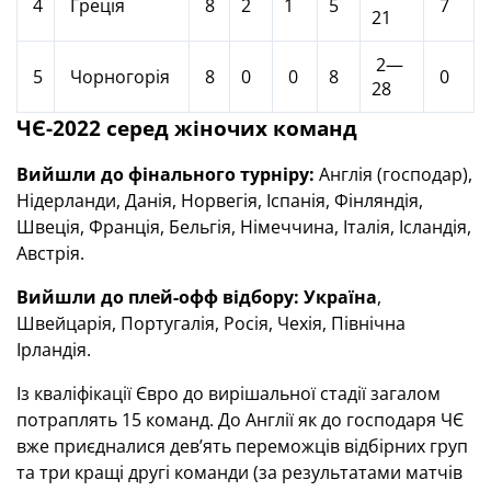
4
Греція
8
2
1
5
7
21
2—
5
Чорногорія
8
0
0
8
0
28
ЧЄ-2022 серед жіночих команд
Вийшли до фінального турніру:
Англія (господар),
Нідерланди, Данія, Норвегія, Іспанія, Фінляндія,
Швеція, Франція, Бельгія, Німеччина, Італія, Ісландія,
Австрія.
Вийшли до плей-офф відбору:
Україна
,
Швейцарія, Португалія, Росія, Чехія, Північна
Ірландія.
Із кваліфікації Євро до вирішальної стадії загалом
потраплять 15 команд. До Англії як до господаря ЧЄ
вже приєдналися дев’ять переможців відбірних груп
та три кращі другі команди (за результатами матчів