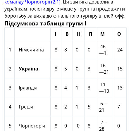
команду Чорногорії (2:1)
. Ця звитяга дозволила
українкам посісти друге місце у групі та продовжити
боротьбу за вихід до фінального турніру в плей-офф.
Підсумкова таблиця групи I
І
В
Н
П
М
О
46
1
Німеччина
8
8
0
0
24
—1
16
2
Україна
8
5
0
3
15
—21
11
3
Ірландія
8
4
1
3
13
—10
6—
4
Греція
8
2
1
5
7
21
2—
5
Чорногорія
8
0
0
8
0
28