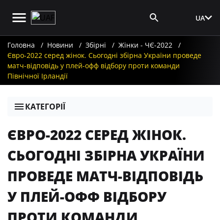
UA
Вхід для ЗМІ
Головна
Новини
Збірні
Жінки - ЧЄ-2022
Євро-2022 серед жінок. Сьогодні збірна України проведе
матч-відповідь у плей-офф відбору проти команди
Північної Ірландії
КАТЕГОРІЇ
ЄВРО-2022 СЕРЕД ЖІНОК.
СЬОГОДНІ ЗБІРНА УКРАЇНИ
ПРОВЕДЕ МАТЧ-ВІДПОВІДЬ
У ПЛЕЙ-ОФФ ВІДБОРУ
ПРОТИ КОМАНДИ