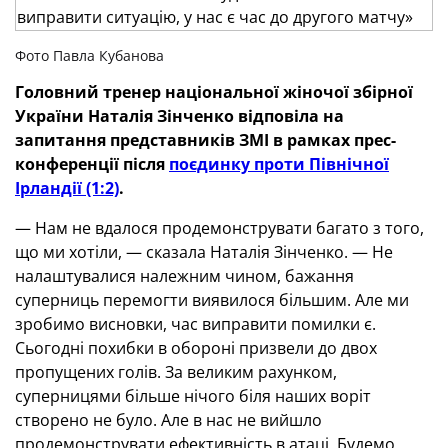
Фото Павла Кубанова
Головний тренер національної жіночої збірної
України Наталія Зінченко відповіла на
запитання представників ЗМІ в рамках прес-
конференції після
поєдинку проти Північної
Ірландії (1:2)
.
— Нам не вдалося продемонструвати багато з того,
що ми хотіли, — сказала Наталія Зінченко. — Не
налаштувалися належним чином, бажання
суперниць перемогти виявилося більшим. Але ми
зробимо висновки, час виправити помилки є.
Сьогодні похибки в обороні призвели до двох
пропущених голів. За великим рахунком,
суперницями більше нічого біля наших воріт
створено не було. Але в нас не вийшло
продемонструвати ефективність в атаці. Будемо