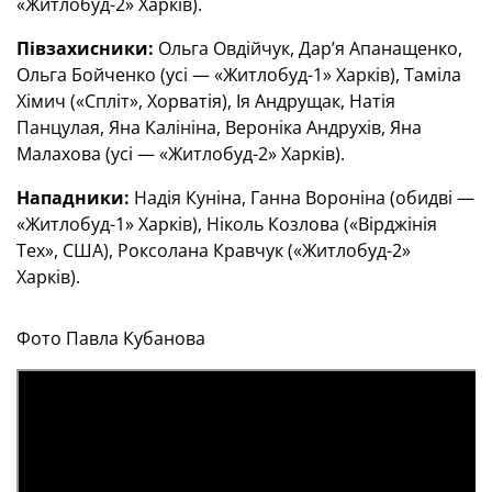
«Житлобуд-2» Харків).
Півзахисники:
Ольга Овдійчук, Дар’я Апанащенко,
Ольга Бойченко (усі — «Житлобуд-1» Харків), Таміла
Хімич («Спліт», Хорватія), Ія Андрущак, Натія
Панцулая, Яна Калініна, Вероніка Андрухів, Яна
Малахова (усі — «Житлобуд-2» Харків).
Нападники:
Надія Куніна, Ганна Вороніна (обидві —
«Житлобуд-1» Харків), Ніколь Козлова («Вірджінія
Тех», США), Роксолана Кравчук («Житлобуд-2»
Харків).
Фото Павла Кубанова