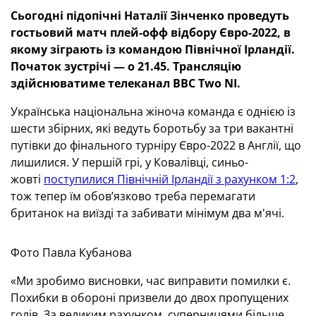
Сьогодні підопічні Наталії Зінченко проведуть
гостьовий матч плей-офф відбору Євро-2022, в
якому зіграють із командою Північної Ірландії.
Початок зустрічі — о 21.45. Трансляцію
здійснюватиме телеканал BBC Two NI.
Українська національна жіноча команда є однією із
шести збірних, які ведуть боротьбу за три вакантні
путівки до фінального турніру Євро-2022 в Англії, що
лишилися. У першій грі, у Ковалівці, синьо-
жовті
поступилися Північній Ірландії з рахунком 1:2
,
тож тепер їм обов’язково треба перемагати
британок на виїзді та забивати мінімум два м'ячі.
Фото Павла Кубанова
«Ми зробимо висновки, час виправити помилки є.
Похибки в обороні призвели до двох пропущених
голів. За великим рахунком, суперницями більше