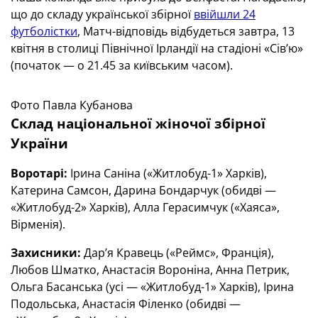
що до складу української збірної
ввійшли 24
футболістки
, Матч-відповідь відбудеться завтра, 13
квітня в столиці Північної Ірландії на стадіоні «Сів’ю»
(початок — о 21.45 за київським часом).
Фото Павла Кубанова
Склад національної жіночої збірної
України
Воротарі:
Ірина Саніна («Житлобуд-1» Харків),
Катерина Самсон, Дарина Бондарчук (обидві —
«Житлобуд-2» Харків), Алла Герасимчук («Хаяса»,
Вірменія).
Захисники:
Дар’я Кравець («Реймс», Франція),
Любов Шматко, Анастасія Вороніна, Анна Петрик,
Ольга Басанська (усі — «Житлобуд-1» Харків), Ірина
Подольська, Анастасія Філенко (обидві —