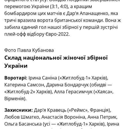
перемогою України (3:1, 4:0), а кращим
бомбардиром цих матчів є Дар’я Апанащенко, яка
тричі вразила ворота британської команди. Вона ж
забила єдиний гол нашої збірної у першій зустрічі
плей-офф відбору Євро-2022.
Фото Павла Кубанова
Склад національної жіночої збірної
України
Воротарі:
Ірина Саніна («Житлобуд-1» Харків),
Катерина Самсон, Дарина Бондарчук (обидві —
«Житлобуд-2» Харків), Алла Герасимчук («Хаяса»,
Вірменія).
Захисники:
Дар’я Кравець («Реймс», Франція),
Любов Шматко, Анастасія Вороніна, Анна Петрик,
Ольга Басанська (усі — «Житлобуд-1» Харків), Ірина