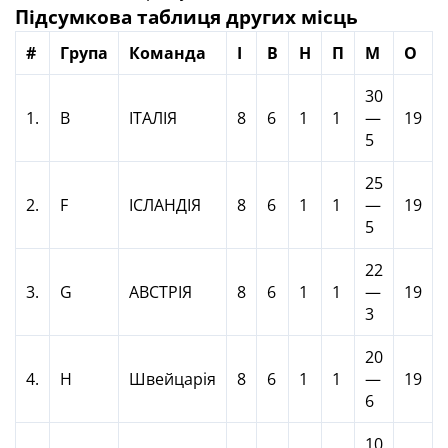
Підсумкова таблиця других місць
#
Група
Команда
І
В
Н
П
М
О
30
1.
В
ІТАЛІЯ
8
6
1
1
—
19
5
25
2.
F
ІСЛАНДІЯ
8
6
1
1
—
19
5
22
3.
G
АВСТРІЯ
8
6
1
1
—
19
3
20
4.
H
Швейцарія
8
6
1
1
—
19
6
10