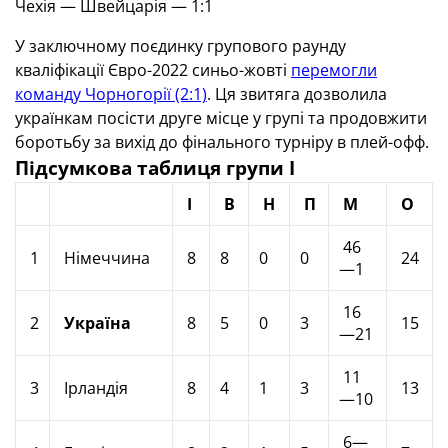
Чехія — Швейцарія — 1:1
У заключному поєдинку групового раунду
кваліфікації Євро-2022 синьо-жовті
перемогли
команду Чорногорії (2:1)
. Ця звитяга дозволила
українкам посісти друге місце у групі та продовжити
боротьбу за вихід до фінального турніру в плей-офф.
Підсумкова таблиця групи I
І
В
Н
П
М
О
46
1
Німеччина
8
8
0
0
24
—1
16
2
Україна
8
5
0
3
15
—21
11
3
Ірландія
8
4
1
3
13
—10
6—