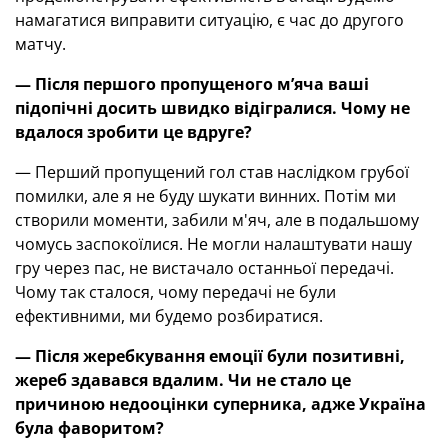
намагатися виправити ситуацію, є час до другого
матчу.
— Після першого пропущеного м’яча ваші
підопічні досить швидко відігралися. Чому не
вдалося зробити це вдруге?
— Перший пропущений гол став наслідком грубої
помилки, але я не буду шукати винних. Потім ми
створили моменти, забили м'яч, але в подальшому
чомусь заспокоїлися. Не могли налаштувати нашу
гру через пас, не вистачало останньої передачі.
Чому так сталося, чому передачі не були
ефективними, ми будемо розбиратися.
— Після жеребкування емоції були позитивні,
жереб здавався вдалим. Чи не стало це
причиною недооцінки суперника, адже Україна
була фаворитом?