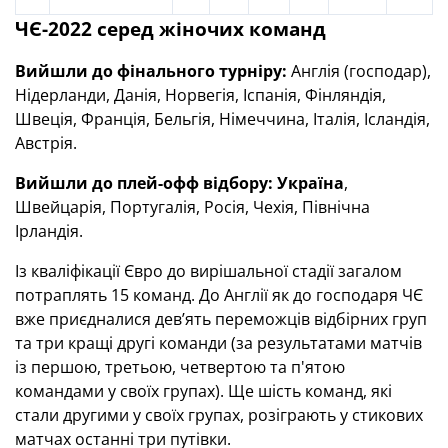
ЧЄ-2022 серед жіночих команд
Вийшли до фінального турніру:
Англія (господар),
Нідерланди, Данія, Норвегія, Іспанія, Фінляндія,
Швеція, Франція, Бельгія, Німеччина, Італія, Ісландія,
Австрія.
Вийшли до плей-офф відбору:
Україна
,
Швейцарія, Португалія, Росія, Чехія, Північна
Ірландія.
Із кваліфікації Євро до вирішальної стадії загалом
потраплять 15 команд. До Англії як до господаря ЧЄ
вже приєдналися дев’ять переможців відбірних груп
та три кращі другі команди (за результатами матчів
із першою, третьою, четвертою та п'ятою
командами у своїх групах). Ще шість команд, які
стали другими у своїх групах, розіграють у стикових
матчах останні три путівки.