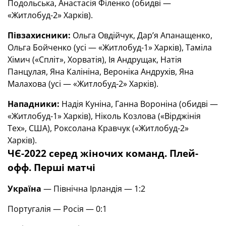
Подольська, Анастасія Філенко (обидві —
«Житлобуд-2» Харків).
Півзахисники:
Ольга Овдійчук, Дар’я Апанащенко,
Ольга Бойченко (усі — «Житлобуд-1» Харків), Таміла
Хімич («Спліт», Хорватія), Ія Андрущак, Натія
Панцулая, Яна Калініна, Вероніка Андрухів, Яна
Малахова (усі — «Житлобуд-2» Харків).
Нападники:
Надія Куніна, Ганна Вороніна (обидві —
«Житлобуд-1» Харків), Ніколь Козлова («Вірджінія
Тех», США), Роксолана Кравчук («Житлобуд-2»
Харків).
ЧЄ-2022 серед жіночих команд. Плей-
офф. Перші матчі
Україна
— Північна Ірландія — 1:2
Португалія — Росія — 0:1