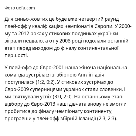
Фото uefa.com
Для
синьо-жовтих це буде вже четвертий раунд
плей-офф у кваліфікаціях чемпіонатів Європи.
У 2000-
му та 2012 роках у стикових поєдинках українки
зіграли невдало, а от у 2008 році подолали останній
етап перед виходом до фіналу континентальної
першості.
У плей-офф до Євро-2001 наша жіноча національна
команда зустрілася зі збірною Англії і двічі
поступилася (1:2, 0:2). У стикових зустрічах до
Євро-2009 суперницями українок стали словенки, і
ми святкували успіх (3:0, 2:0). На останньому етапі
відбору до Євро-2013 наші дівчата знову не змогли
пробитися до фіналу чемпіонату континенту,
програвши у плей-офф збірній Ісландії (2:3, 2:3).
Нагадаємо, що у фінальній частині Євро-2009, єдиній